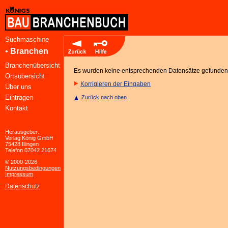
Suchmaschine
•
Branchen
Branchenübersicht
Es wurden keine entsprechenden Datensätze gefunden
Ortsübersicht
Korrigieren der Eingaben
Über uns
Eintragen
Zurück nach oben
Kontakt
Herausgeber:
Verlag König GmbH
75428 Illingen
Telefon 07042 21674
© 2000-2026
Nutzungsbedingungen
Impressum
Datenschutz