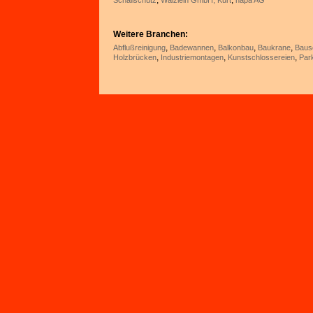
,
,
Schallschutz
Wälzlein GmbH, Kurt
hapa AG
Weitere Branchen:
,
,
,
,
Abflußreinigung
Badewannen
Balkonbau
Baukrane
Baus
,
,
,
Holzbrücken
Industriemontagen
Kunstschlossereien
Par