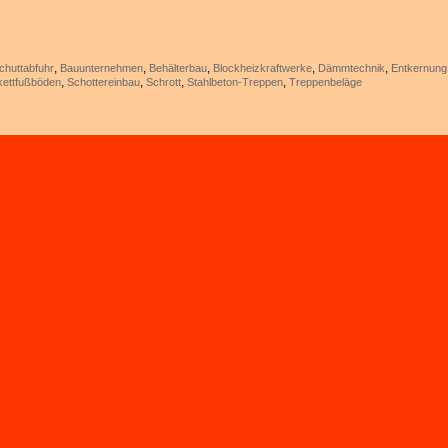
,
,
,
,
,
chuttabfuhr
Bauunternehmen
Behälterbau
Blockheizkraftwerke
Dämmtechnik
Entkernung
,
,
,
,
kettfußböden
Schottereinbau
Schrott
Stahlbeton-Treppen
Treppenbeläge