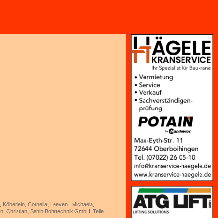
,
,
,
n
Köberlein, Cornelia
Leeven , Michaela
,
,
n, Christian
Sahin Bohrtechnik GmbH
Telle