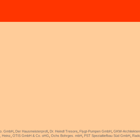
,
,
,
,
Co. GmbH
Der Hausmeisterprofi
Dr. Heindl Tresore
Flygt-Pumpen GmbH
GKW-Architekte
,
,
,
,
, Heinz
OTIS GmbH & Co. oHG
Ochs Bohrges. mbH
PST Spezialtiefbau Süd GmbH
Rado