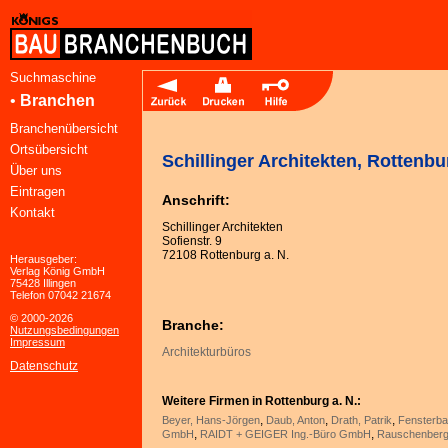
Suchmaschine
•
Branchen
Branchenübersicht
Ortsübersicht
Schillinger Architekten, Rottenbu
Über uns
Eintragen
Anschrift:
Kontakt
Schillinger Architekten
Sofienstr. 9
72108 Rottenburg a. N.
Herausgeber:
Verlag König GmbH
75428 Illingen
Telefon 07042 21674
© 2000-2026
Branche:
Nutzungsbedingungen
Impressum
Architekturbüros
Datenschutz
Weitere Firmen in Rottenburg a. N.:
,
,
,
Beyer, Hans-Jörgen
Daub, Anton
Drath, Patrik
Fensterba
,
,
GmbH
RAIDT + GEIGER Ing.-Büro GmbH
Rauschenber