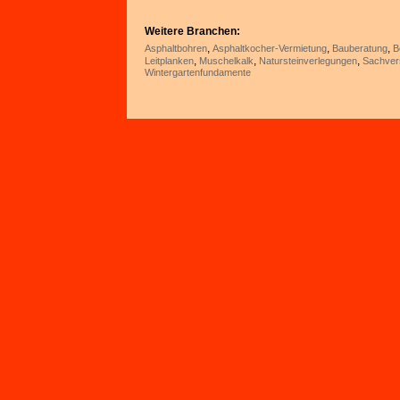
Weitere Branchen:
,
,
,
Asphaltbohren
Asphaltkocher-Vermietung
Bauberatung
B
,
,
,
Leitplanken
Muschelkalk
Natursteinverlegungen
Sachvers
Wintergartenfundamente