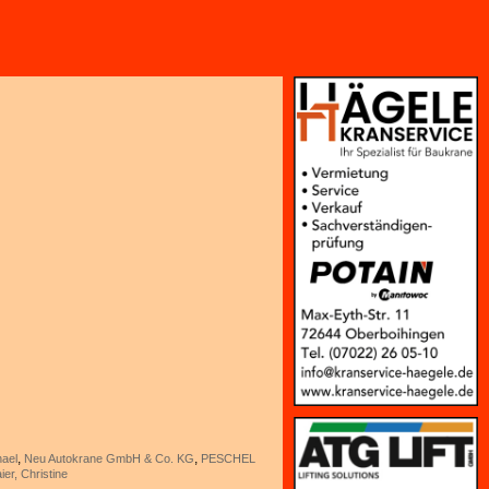
,
,
hael
Neu Autokrane GmbH & Co. KG
PESCHEL
er, Christine