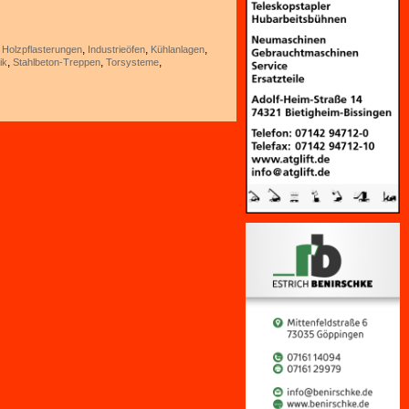
,
,
,
,
Holzpflasterungen
Industrieöfen
Kühlanlagen
,
,
,
ik
Stahlbeton-Treppen
Torsysteme