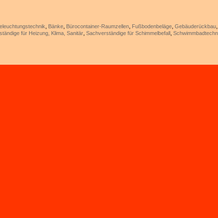
,
,
,
,
eleuchtungstechnik
Bänke
Bürocontainer-Raumzellen
Fußbodenbeläge
Gebäuderückbau
,
,
tändige für Heizung, Klima, Sanitär
Sachverständige für Schimmelbefall
Schwimmbadtechn