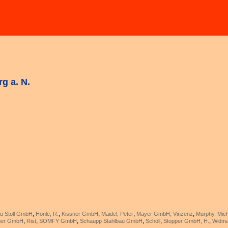
rg a. N.
,
,
,
,
,
u Stoll GmbH
Hönle, R.
Kissner GmbH
Maidel, Peter
Mayer GmbH, Vinzenz
Murphy, Mic
,
,
,
,
,
,
ger GmbH
Rist
SOMFY GmbH
Schaupp Stahlbau GmbH
Schöll
Stopper GmbH, H.
Widmai