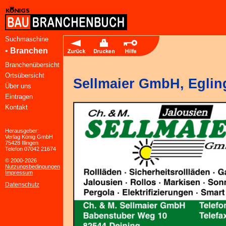
Suchmaschine
•
Branchen
Branchenübersicht
Ortsübersicht
Sellmaier GmbH, Eglin
Über uns
Eintragen
Kontakt
Herausgeber:
Verlag König GmbH
75428 Illingen
Telefon 07042 21674
© 2000-2026
Nutzungsbedingungen
Impressum
Datenschutz