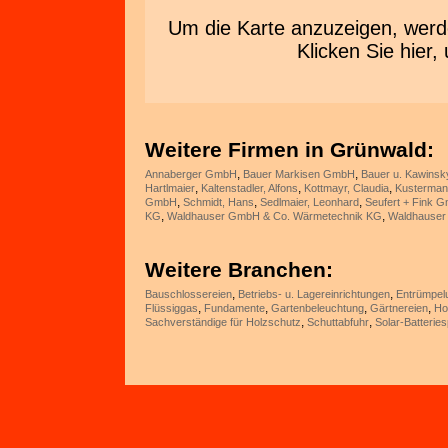
Um die Karte anzuzeigen, wer
Klicken Sie hie
Weitere Firmen in Grünwald:
,
,
Annaberger GmbH
Bauer Markisen GmbH
Bauer u. Kawins
,
,
,
Hartlmaier
Kaltenstadler, Alfons
Kottmayr, Claudia
Kusterma
,
,
,
GmbH
Schmidt, Hans
Sedlmaier, Leonhard
Seufert + Fink 
,
,
KG
Waldhauser GmbH & Co. Wärmetechnik KG
Waldhauser 
Weitere Branchen:
,
,
Bauschlossereien
Betriebs- u. Lagereinrichtungen
Entrümpel
,
,
,
,
Flüssiggas
Fundamente
Gartenbeleuchtung
Gärtnereien
Ho
,
,
Sachverständige für Holzschutz
Schuttabfuhr
Solar-Batterie