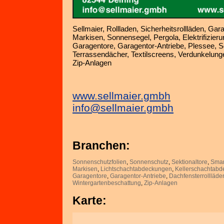
Sellmaier, Rollladen, Sicherheitsrollläden, Gar
Markisen, Sonnensegel, Pergola, Elektrifizie
Garagentore, Garagentor-Antriebe, Plessee, S
Terrassendächer, Textilscreens, Verdunkelung
Zip-Anlagen
www.sellmaier.gmbh
info@sellmaier.gmbh
Branchen:
Sonnenschutzfolien
,
Sonnenschutz
,
Sektionaltore
,
Sma
Markisen
,
Lichtschachtabdeckungen
,
Kellerschachtab
Garagentore
,
Garagentor-Antriebe
,
Dachfensterrollläde
Wintergartenbeschattung
,
Zip-Anlagen
Karte: