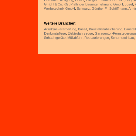
,
,
,
Harbauer, Wolfgang
Heindl
Hifinger + Hummel GmbH
Hoppst
,
,
GmbH & Co. KG
Pfaffinger Bauunternehmung GmbH, Josef
,
,
Werbetechnik GmbH
Schwarz, Günther F.
Schöffmann, Armi
Weitere Branchen:
,
,
,
Acrylglasverarbeitung
Basalt
Baustellenabsicherung
Baustel
,
,
Denkmalpflege
Elektrofahrzeuge
Garagentor-Fernsteuerung
,
,
,
,
Schachtgeräte
Müllabfuhr
Restaurierungen
Schornsteinbau