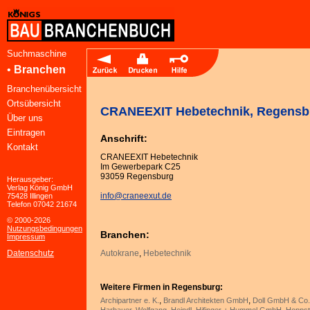
Suchmaschine
•
Branchen
Branchenübersicht
Ortsübersicht
CRANEEXIT Hebetechnik, Regensb
Über uns
Eintragen
Anschrift:
Kontakt
CRANEEXIT Hebetechnik
Im Gewerbepark C25
93059 Regensburg
Herausgeber:
Verlag König GmbH
info@craneexut.de
75428 Illingen
Telefon 07042 21674
© 2000-2026
Nutzungsbedingungen
Branchen:
Impressum
Datenschutz
Autokrane
,
Hebetechnik
Weitere Firmen in Regensburg:
,
,
Archipartner e. K.
Brandl Architekten GmbH
Doll GmbH & Co