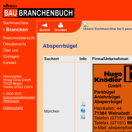
Suchmaschine
•
Branchen
Unsere Suchmaschine hat 2 pass
Branchenübersicht
Ortsübersicht
Absperrbügel
Über uns
Eintragen
Suchort
Info
Firma/Unternehmen
Kontakt
Herausgeber:
Verlag König GmbH
75428 Illingen
Telefon 07042 21674
© 2000-2026
Nutzungsbedingungen
Impressum
Datenschutz
München