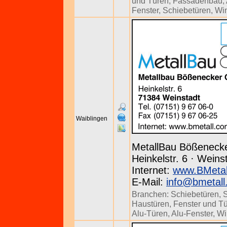
und Türen
,
Fassadenbau
,
Fenster
,
Schiebetüren
,
Win
Waiblingen
MetallBau Bößenec
Heinkelstr. 6 · Weins
Internet:
www.BMetal
E-Mail:
info@bmetall
Branchen:
Schiebetüren
,
S
Haustüren
,
Fenster und T
Alu-Türen
,
Alu-Fenster
,
Wi