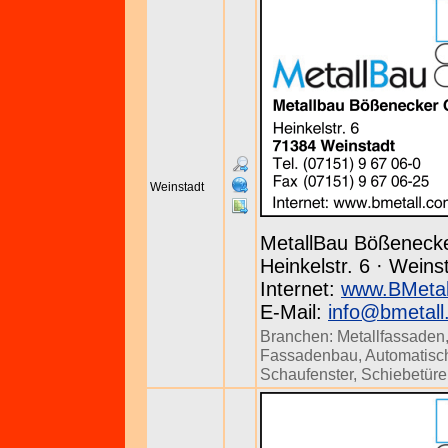
Weinstadt
MetallBau Bößenec
Heinkelstr. 6 · Weins
Internet:
www.BMetal
E-Mail:
info@bmetall
Branchen:
Metallfassaden
Fassadenbau
,
Automatisc
Schaufenster
,
Schiebetür