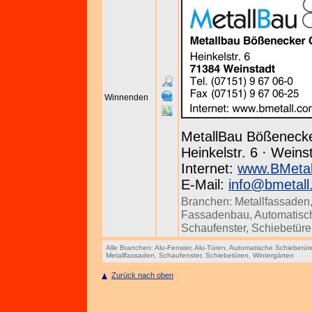
Winnenden
MetallBau Bößenec
Heinkelstr. 6 · Weins
Internet:
www.BMetal
E-Mail:
info@bmetall
Branchen:
Metallfassaden
Fassadenbau
,
Automatisc
Schaufenster
,
Schiebetür
Alle Branchen:
Alu-Fenster
,
Alu-Türen
,
Automatische Schiebetür
Metallfassaden
,
Schaufenster
,
Schiebetüren
,
Wintergärten
Zurück nach oben