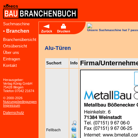
Suchmaschine
•
Branchen
Unsere Suchmaschine hat 7 pass
Branchenübersicht
Ortsübersicht
Alu-Türen
Über uns
Eintragen
Firma/Unternehm
Suchort
Info
Kontakt
Herausgeber:
Verlag König GmbH
75428 Illingen
Telefon 07042 21674
© 2000-2026
Nutzungsbedingungen
Impressum
Datenschutz
Fellbach