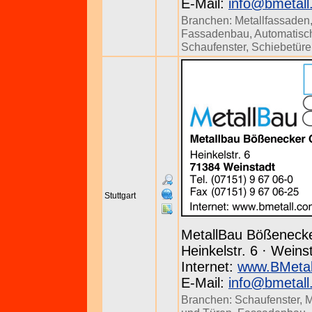
E-Mail:
info@bmetall
Branchen:
Metallfassaden
Fassadenbau
,
Automatisc
Schaufenster
,
Schiebetür
Stuttgart
MetallBau Bößenec
Heinkelstr. 6 · Weins
Internet:
www.BMetal
E-Mail:
info@bmetall
Branchen:
Schaufenster
,
M