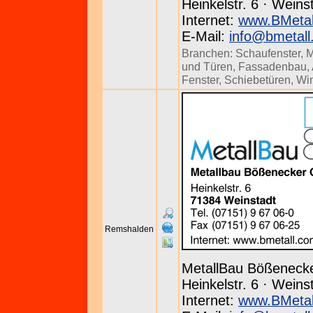
Heinkelstr. 6 · Weins
Internet:
www.BMetal
E-Mail:
info@bmetall
Branchen:
Schaufenster
,
M
und Türen
,
Fassadenbau
,
Fenster
,
Schiebetüren
,
Win
Remshalden
MetallBau Bößenec
Heinkelstr. 6 · Weins
Internet:
www.BMetal