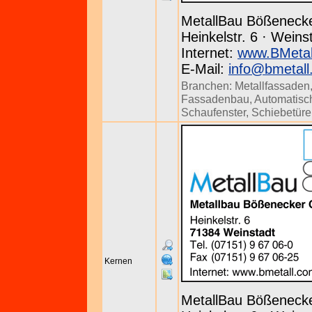
MetallBau Bößenec
Heinkelstr. 6 · Weins
Internet:
www.BMetal
E-Mail:
info@bmetall
Branchen:
Metallfassaden
Fassadenbau
,
Automatisc
Schaufenster
,
Schiebetür
Kernen
MetallBau Bößenec