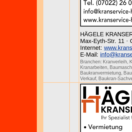
HÄGELE KRANSE
Max-Eyth-Str. 11 · 
Internet:
www.krans
E-Mail:
info@kranse
Branchen:
Kranverleih
,
K
Kranarbeiten
,
Baumasch
Baukranvermietung
,
Bau
Verkauf
,
Baukran-Sachve