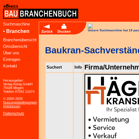
Suchmaschine
•
Branchen
Unsere Suchmaschine hat 19 pas
Branchenübersicht
Ortsübersicht
Baukran-Sachverstän
Über uns
Eintragen
Firma/Unterneh
Kontakt
Suchort
Info
Herausgeber:
Verlag König GmbH
75428 Illingen
Telefon 07042 21674
© 2000-2026
Nutzungsbedingungen
Impressum
Datenschutz