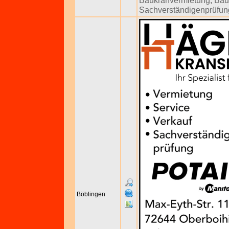
Baukranvermietung
,
Bau
Sachverständigenprüfun
Böblingen