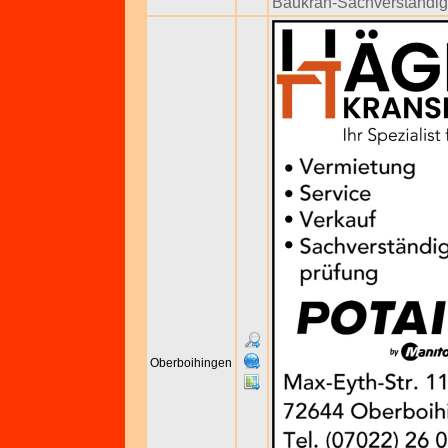
Baukran-Sachverständig
Oberboihingen