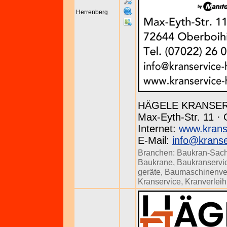
Herrenberg
HÄGELE KRANSE
Max-Eyth-Str. 11 · 
Internet:
www.krans
E-Mail:
info@kranse
Branchen:
Baukran-Sach
Baukrane
,
Baukranservi
geräte
,
Baumaschinenve
Kranservice
,
Kranverleih