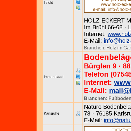
Ilsfeld
HOLZ-ECKERT Me
Im Brühl 66-68 · L
Internet:
www.holz
E-Mail:
info@holz
Branchen:
Holz im Gar
Bodenbeläg
Bürglen 9 · 8
Telefon (07545
Immenstaad
Internet:
www.
E-Mail:
mail@
Branchen:
Fußboden
Naturo Bodenbeläg
73 · 76185 Karlsr
Karlsruhe
E-Mail:
info@natu