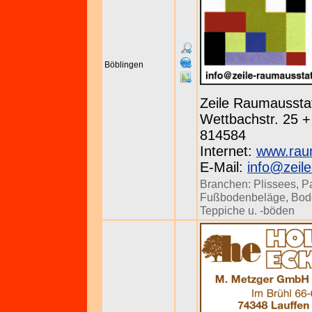
Böblingen
Zeile Raumaussta
Wettbachstr. 25 + 
814584
Internet:
www.raum
E-Mail:
info@zeil
Branchen:
Plissees
,
P
Fußbodenbeläge
,
Bod
Teppiche u. -böden