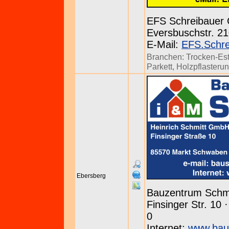
EFS Schreibaue
Eversbuschstr. 21
E-Mail:
EFS.Schr
Branchen:
Trocken-Est
Parkett
,
Holzpflasteru
Ebersberg
Bauzentrum Schmi
Finsinger Str. 10
0
Internet:
www.bau