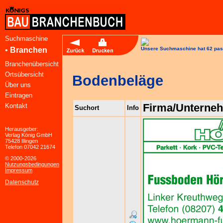
Suchmaschine
•
Branchen
Unsere Suchmaschine hat 62 pas
Branchenübersicht
Ortsübersicht
Bodenbeläge
Über uns
Eintragen
Firma/Unterne
Kontakt
Suchort
Info
Herausgeber:
Verlag König GmbH
75428 Illingen
Telefon 07042 21674
© 2000-2026
Nutzungsbedingungen
Impressum
Datenschutz