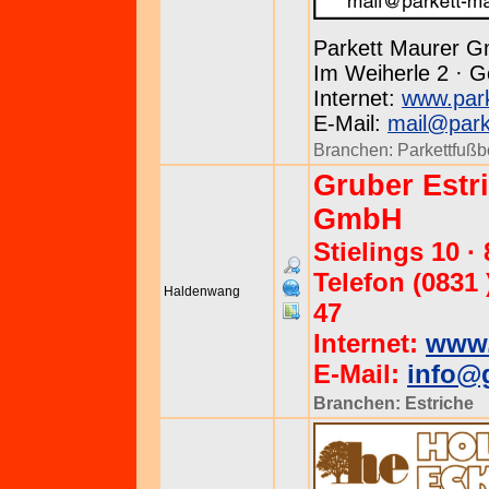
Parkett Maurer 
Im Weiherle 2 · G
Internet:
www.park
E-Mail:
mail@park
Branchen:
Parkettfuß
Gruber Estr
GmbH
Stielings 10 
Telefon (0831 )
Haldenwang
47
Internet:
www.
E-Mail:
info@g
Branchen:
Estriche