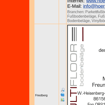
Internet:
www.hoe
E-Mail:
info@hoe
Branchen:
Parkettfuß
Fußbodenbeläge
,
Fuß
Bodenbeläge
,
Vinylbö
Friedberg