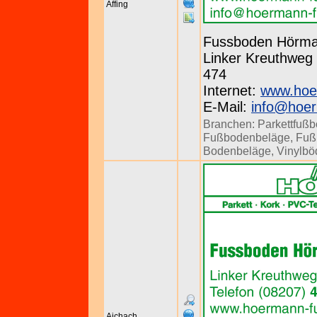
Affing
Fussboden Hörm
Linker Kreuthweg 
474
Internet:
www.hoe
E-Mail:
info@hoe
Branchen:
Parkettfuß
Fußbodenbeläge
,
Fuß
Bodenbeläge
,
Vinylbö
Aichach