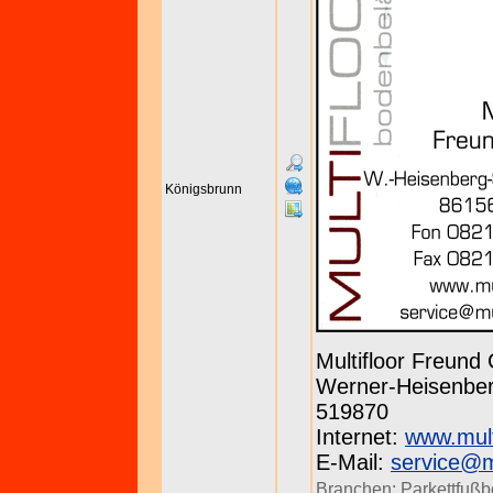
Königsbrunn
Multifloor Freun
Werner-Heisenberg
519870
Internet:
www.mult
E-Mail:
service@mu
Branchen:
Parkettfuß