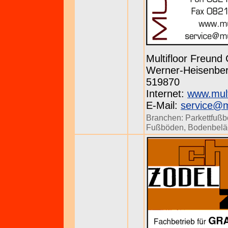
Multifloor Freun
Werner-Heisenberg
519870
Internet:
www.mult
E-Mail:
service@mu
Branchen:
Parkettfuß
Fußböden
,
Bodenbelä