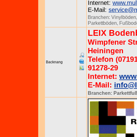
Internet:
www.mult
E-Mail:
service@mu
Branchen:
Vinylböden
Parkettböden
,
Fußbod
LEIX Boden
Wimpfener Str
Heiningen
Telefon (07191
Backnang
91278-29
Internet:
www.
E-Mail:
info@
Branchen:
Parkettfu