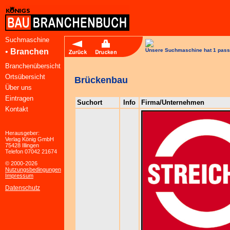
Suchmaschine
•
Branchen
Unsere Suchmaschine hat 1 pass
Branchenübersicht
Ortsübersicht
Brückenbau
Über uns
Eintragen
Suchort
Info
Firma/Unternehmen
Kontakt
Herausgeber:
Verlag König GmbH
75428 Illingen
Telefon 07042 21674
© 2000-2026
Nutzungsbedingungen
Impressum
Datenschutz