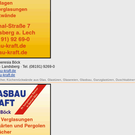
Theresia Böck
7 · Landsberg · Tel. (08191) 9269-0
u-kraft.de
-kraft.de
cher
,
Küchenrückwände aus Glas
,
Glastüren
,
Glasereien
,
Glasbau
,
Ganzglastüren
,
Duschkabine