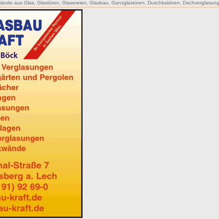
ände aus Glas
,
Glastüren
,
Glasereien
,
Glasbau
,
Ganzglastüren
,
Duschkabinen
,
Dachverglasun