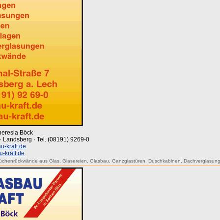
Theresia Böck
7 · Landsberg · Tel. (08191) 9269-0
u-kraft.de
-kraft.de
üchenrückwände aus Glas
,
Glasereien
,
Glasbau
,
Ganzglastüren
,
Duschkabinen
,
Dachverglasun