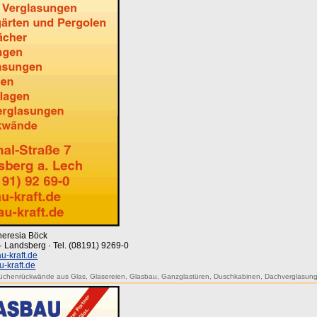
Theresia Böck
7 · Landsberg · Tel. (08191) 9269-0
u-kraft.de
-kraft.de
üchenrückwände aus Glas
,
Glasereien
,
Glasbau
,
Ganzglastüren
,
Duschkabinen
,
Dachverglasun