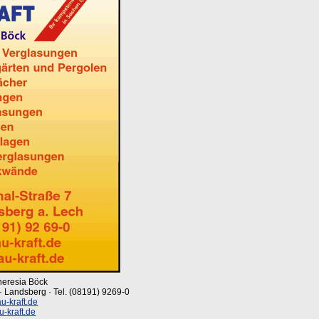
Theresia Böck
7 · Landsberg · Tel. (08191) 9269-0
u-kraft.de
-kraft.de