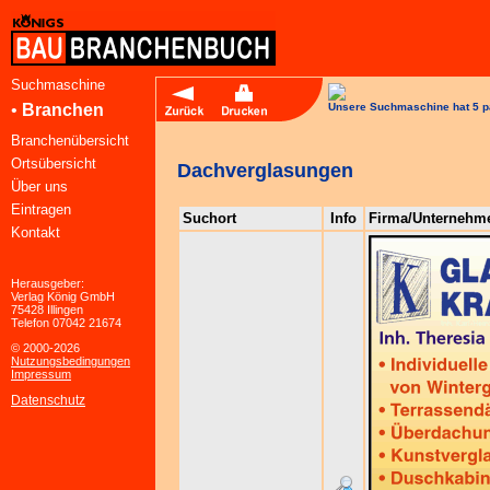
Suchmaschine
•
Branchen
Unsere Suchmaschine hat 5 p
Branchenübersicht
Ortsübersicht
Dachverglasungen
Über uns
Eintragen
Suchort
Info
Firma/Unternehm
Kontakt
Herausgeber:
Verlag König GmbH
75428 Illingen
Telefon 07042 21674
© 2000-2026
Nutzungsbedingungen
Impressum
Datenschutz