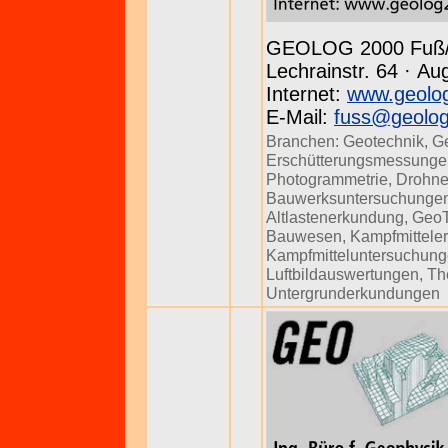
GEOLOG 2000 Fuß
Lechrainstr. 64 · Au
Internet:
www.geolo
E-Mail:
fuss@geolo
Branchen:
Geotechnik
,
G
Erschütterungsmessunge
Photogrammetrie
,
Drohne
Bauwerksuntersuchunge
Altlastenerkundung
,
Geo
Bauwesen
,
Kampfmittele
Kampfmitteluntersuchun
Luftbildauswertungen
,
Th
Untergrunderkundungen