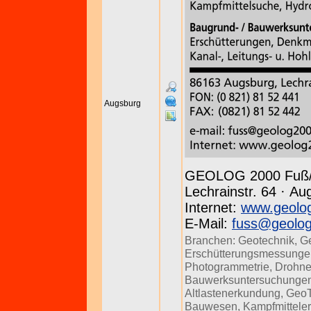
Augsburg
GEOLOG 2000 Fuß
Lechrainstr. 64 · Au
Internet:
www.geolo
E-Mail:
fuss@geolo
Branchen:
Geotechnik
,
G
Erschütterungsmessunge
Photogrammetrie
,
Drohne
Bauwerksuntersuchunge
Altlastenerkundung
,
Geo
Bauwesen
,
Kampfmittele