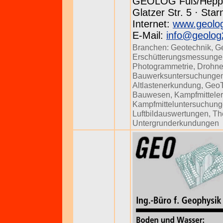
GEOLOG Fuß/Hepp
Glatzer Str. 5 · Sta
Internet:
www.geolo
E-Mail:
info@geolog
Branchen:
Geotechnik
,
G
Erschütterungsmessunge
Photogrammetrie
,
Drohne
Bauwerksuntersuchunge
Altlastenerkundung
,
Geo
Bauwesen
,
Kampfmittele
Kampfmitteluntersuchun
Luftbildauswertungen
,
Th
Untergrunderkundungen