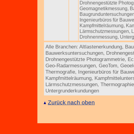
Drohnengestützte Photog
Geomagnetikmessung
,
B
Baugrunduntersuchunge
Ingenieurbüros für Bauw
Kampfmittelräumung
,
Kam
Lärmschutzmessungen
,
L
Drohnenmessung
,
Unter
Alle Branchen:
Altlastenerkundung
,
Bau
Bauwerksuntersuchungen
,
Drohnenges
Drohnengestützte Photogrammetrie
,
Ec
Geo-Radarmessungen
,
GeoTom
,
Geoel
Thermografie
,
Ingenieurbüros für Bauw
Kampfmittelräumung
,
Kampfmittelunte
Lärmschutzmessungen
,
Thermographie
Untergrunderkundungen
Zurück nach oben