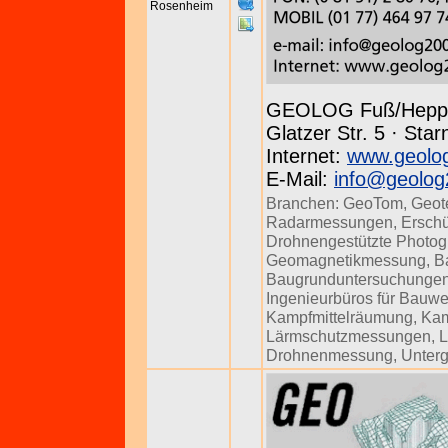
Rosenheim
GEOLOG Fuß/Hepp
Glatzer Str. 5 · Sta
Internet:
www.geolo
E-Mail:
info@geolog
Branchen:
GeoTom
,
Geot
Radarmessungen
,
Ersch
Drohnengestützte Photog
Geomagnetikmessung
,
B
Baugrunduntersuchunge
Ingenieurbüros für Bauw
Kampfmittelräumung
,
Kam
Lärmschutzmessungen
,
L
Drohnenmessung
,
Unter