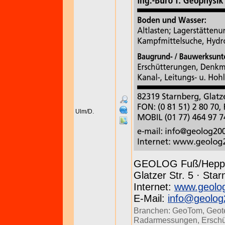
Ulm/D.
GEOLOG Fuß/Hepp
Glatzer Str. 5 · Sta
Internet:
www.geolo
E-Mail:
info@geolog
Branchen:
GeoTom
,
Geot
Radarmessungen
,
Ersch