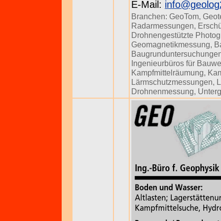
E-Mail:
info@geolog
Branchen:
GeoTom
,
Geot
Radarmessungen
,
Ersch
Drohnengestützte Photog
Geomagnetikmessung
,
B
Baugrunduntersuchunge
Ingenieurbüros für Bauw
Kampfmittelräumung
,
Kam
Lärmschutzmessungen
,
L
Drohnenmessung
,
Unter