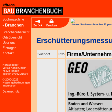
Suchmaschine
•
Branchen
Unsere Suchmaschine hat 11 pas
Branchenübersicht
Ortsübersicht
Erschütterungsmess
Über uns
Eintragen
Firma/Unternehm
Kontakt
Suchort
Info
Herausgeber:
Verlag König GmbH
75428 Illingen
Telefon 07042 21674
© 2000-2026
Nutzungsbedingungen
Impressum
Datenschutz