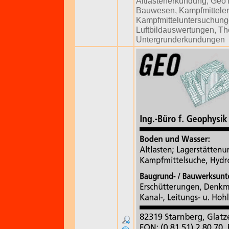
Altlastenerkundung
,
Geo
Bauwesen
,
Kampfmittele
Kampfmitteluntersuchun
Luftbildauswertungen
,
Th
Untergrunderkundungen