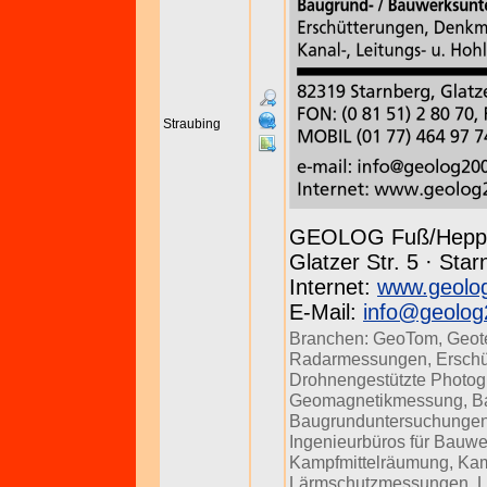
Straubing
GEOLOG Fuß/Hepp
Glatzer Str. 5 · Sta
Internet:
www.geolo
E-Mail:
info@geolog
Branchen:
GeoTom
,
Geot
Radarmessungen
,
Ersch
Drohnengestützte Photog
Geomagnetikmessung
,
B
Baugrunduntersuchunge
Ingenieurbüros für Bauw
Kampfmittelräumung
,
Kam
Lärmschutzmessungen
,
L