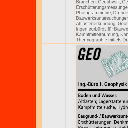
Branchen:
Geophysik
,
Ge
Erschütterungsmessunge
Photogrammetrie
,
Drohne
Bauwerksuntersuchunge
Altlastenerkundung
,
Geot
Ingenieurbüros für Bauw
Kampfmittelräumung
,
Kam
Thermographie mittels 