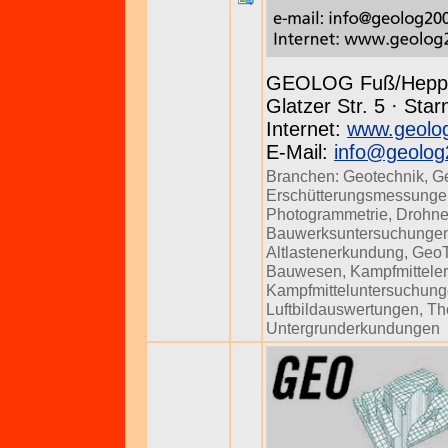
GEOLOG Fuß/Hepp
Glatzer Str. 5 · Sta
Internet:
www.geolo
E-Mail:
info@geolog
Branchen:
Geotechnik
,
G
Erschütterungsmessunge
Photogrammetrie
,
Drohne
Bauwerksuntersuchunge
Altlastenerkundung
,
Geo
Bauwesen
,
Kampfmittele
Kampfmitteluntersuchun
Luftbildauswertungen
,
Th
Untergrunderkundungen