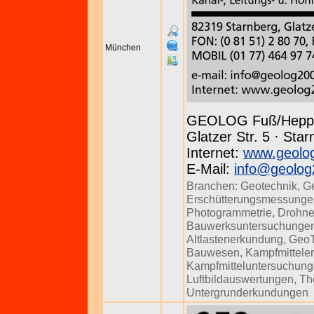
München
GEOLOG Fuß/Hepp
Glatzer Str. 5 · Sta
Internet:
www.geolo
E-Mail:
info@geolog
Branchen:
Geotechnik
,
G
Erschütterungsmessunge
Photogrammetrie
,
Drohne
Bauwerksuntersuchunge
Altlastenerkundung
,
Geo
Bauwesen
,
Kampfmittele
Kampfmitteluntersuchun
Luftbildauswertungen
,
Th
Untergrunderkundungen