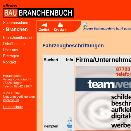
Suchmaschine
•
Branchen
Unsere Suchmaschine hat 5 pass
Branchenübersicht
Ortsübersicht
Fahrzeugbeschriftungen
Über uns
Eintragen
Firma/Unternehm
Suchort
Info
Kontakt
Herausgeber:
Verlag König GmbH
75428 Illingen
Telefon 07042 21674
© 2000-2026
Nutzungsbedingungen
Impressum
Datenschutz
Kempten