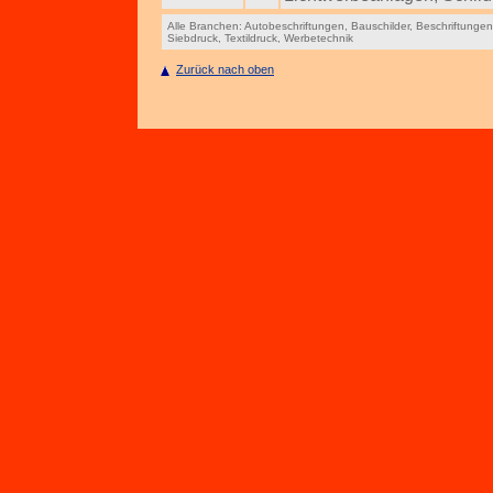
Alle Branchen:
Autobeschriftungen
,
Bauschilder
,
Beschriftungen
Siebdruck
,
Textildruck
,
Werbetechnik
Zurück nach oben