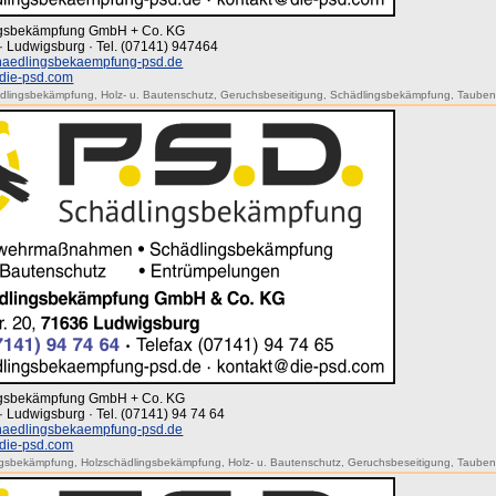
ingsbekämpfung GmbH + Co. KG
· Ludwigsburg · Tel. (07141) 947464
aedlingsbekaempfung-psd.de
die-psd.com
ädlingsbekämpfung
,
Holz- u. Bautenschutz
,
Geruchsbeseitigung
,
Schädlingsbekämpfung
,
Tauben
ingsbekämpfung GmbH + Co. KG
· Ludwigsburg · Tel. (07141) 94 74 64
aedlingsbekaempfung-psd.de
die-psd.com
ngsbekämpfung
,
Holzschädlingsbekämpfung
,
Holz- u. Bautenschutz
,
Geruchsbeseitigung
,
Tauben