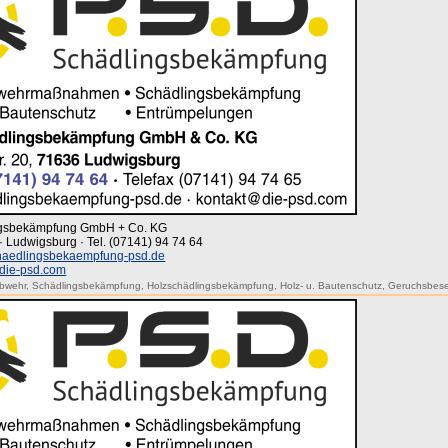
ingsbekämpfung GmbH + Co. KG
· Ludwigsburg · Tel. (07141) 94 74 64
aedlingsbekaempfung-psd.de
die-psd.com
bwehr
,
Schädlingsbekämpfung
,
Holzschädlingsbekämpfung
,
Holz- u. Bautenschutz
,
Geruchsbese