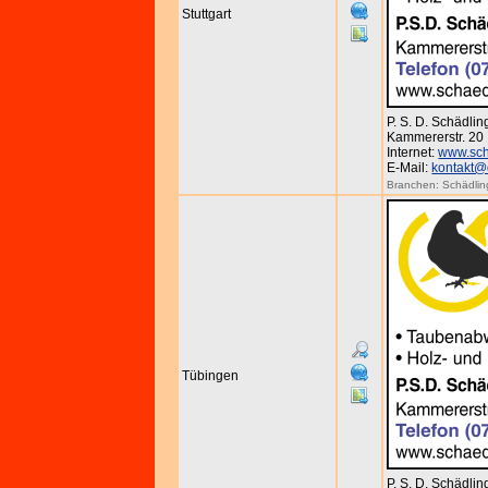
Stuttgart
P. S. D. Schädl
Kammererstr. 20 
Internet:
www.sch
E-Mail:
kontakt@
Branchen:
Schädli
Tübingen
P. S. D. Schädl