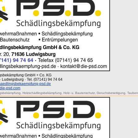
ingsbekämpfung GmbH + Co. KG
· Ludwigsburg · Tel. (07141) 94 74 64
aedlingsbekaempfung-psd.de
die-psd.com
ngsbekämpfung
,
Holzschädlingsbekämpfung
,
Holz- u. Bautenschutz
,
Geruchsbeseitigung
,
Tauben