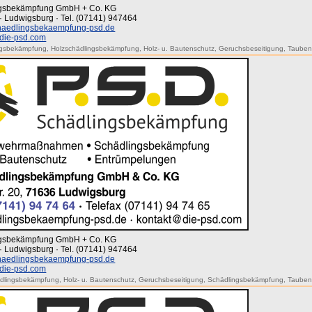
ingsbekämpfung GmbH + Co. KG
· Ludwigsburg · Tel. (07141) 947464
aedlingsbekaempfung-psd.de
die-psd.com
ngsbekämpfung
,
Holzschädlingsbekämpfung
,
Holz- u. Bautenschutz
,
Geruchsbeseitigung
,
Tauben
ingsbekämpfung GmbH + Co. KG
· Ludwigsburg · Tel. (07141) 947464
aedlingsbekaempfung-psd.de
die-psd.com
ädlingsbekämpfung
,
Holz- u. Bautenschutz
,
Geruchsbeseitigung
,
Schädlingsbekämpfung
,
Tauben