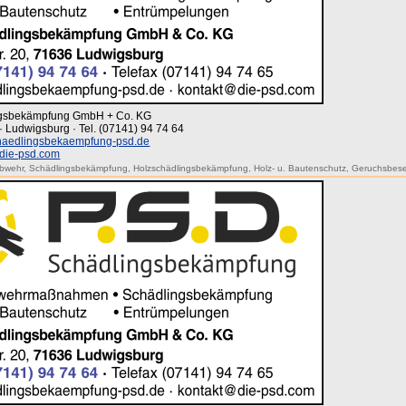
ingsbekämpfung GmbH + Co. KG
· Ludwigsburg · Tel. (07141) 94 74 64
aedlingsbekaempfung-psd.de
die-psd.com
bwehr
,
Schädlingsbekämpfung
,
Holzschädlingsbekämpfung
,
Holz- u. Bautenschutz
,
Geruchsbese