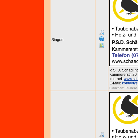
Singen
P. S. D. Schädl
Kammererstr. 20 
Internet:
www.sch
E-Mail:
kontakt@
Branchen:
Taubena