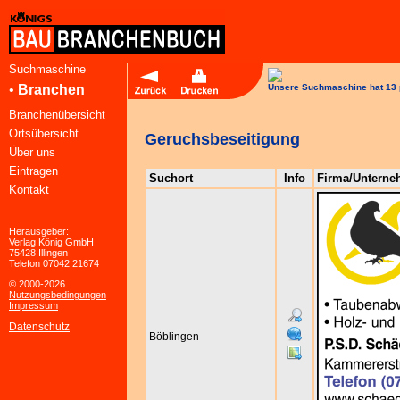
Suchmaschine
•
Branchen
Unsere Suchmaschine hat 13 
Branchenübersicht
Ortsübersicht
Geruchsbeseitigung
Über uns
Eintragen
Suchort
Info
Firma/Untern
Kontakt
Herausgeber:
Verlag König GmbH
75428 Illingen
Telefon 07042 21674
© 2000-2026
Nutzungsbedingungen
Impressum
Datenschutz
Böblingen