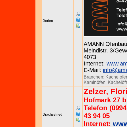
Dorfen
AMANN Ofenba
Meindlstr. 3/Gewe
4073
Internet:
www.am
E-Mail:
info@ama
Branchen:
Kachelofen
Kaminöfen
,
Kachelöf
Zelzer, Flor
Hofmark 27 b
Telefon (0994
43 94 05
Drachselried
Internet:
www