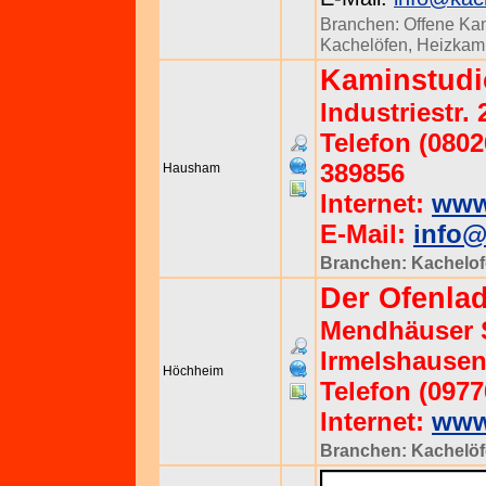
Branchen:
Offene Ka
Kachelöfen
,
Heizkam
Kaminstudi
Industriestr.
Telefon (0802
389856
Hausham
Internet:
www
E-Mail:
info@
Branchen:
Kachelof
Der Ofenla
Mendhäuser S
Irmelshause
Höchheim
Telefon (0977
Internet:
www
Branchen:
Kachelö