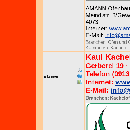
AMANN Ofenba
Meindlstr. 3/Gewe
4073
Internet:
www.am
E-Mail:
info@ama
Branchen:
Ofen und 
Kaminöfen
,
Kachelöf
Kaul Kache
Gerberei 19 ·
Telefon (0913
Erlangen
Internet:
www
E-Mail:
info@
Branchen:
Kachelof