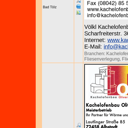
Bad Tölz
Völkl Kachelofen
Scharfreiterstr. 
Internet:
www.kac
E-Mail:
info@kac
Branchen:
Kachelofen
Fliesenverlegung
,
Fl