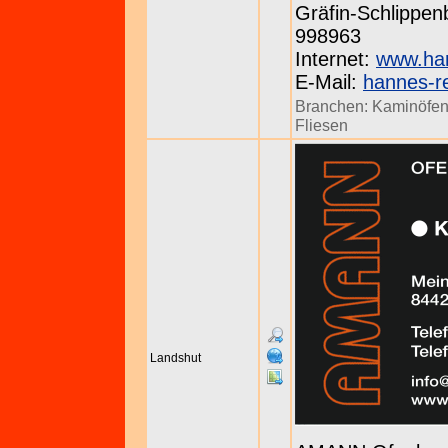
Gräfin-Schlippen
998963
Internet:
www.han
E-Mail:
hannes-r
Branchen:
Kaminöfe
Fliesen
Landshut