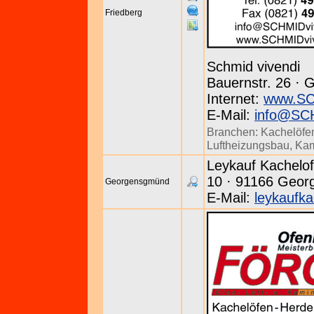
Friedberg
Schmid vivendi
Bauernstr. 26 · G
Internet:
www.SC
E-Mail:
info@SCH
Branchen:
Kachelöfe
Luftheizungsbau
,
Kam
Leykauf Kachelo
10 · 91166 Geor
Georgensgmünd
E-Mail:
leykaufk