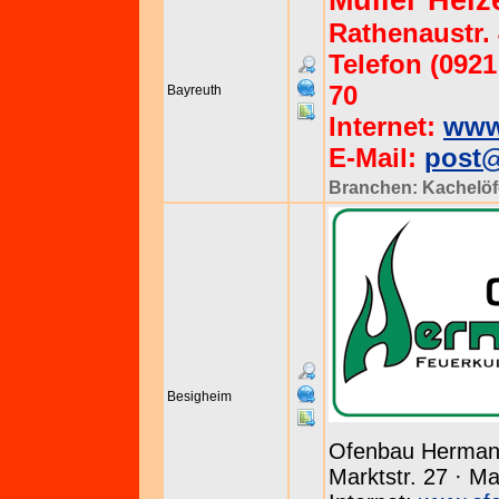
Müller Hei
Rathenaustr. 
Telefon (0921 
70
Bayreuth
Internet:
www.
E-Mail:
post@
Branchen:
Kachelö
Besigheim
Ofenbau Herma
Marktstr. 27 · M