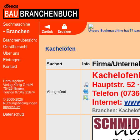
Suchmaschine
•
Branchen
Unsere Suchmaschine hat 74 pas
Branchenübersicht
Ortsübersicht
Kachelöfen
Über uns
Eintragen
Firma/Untern
Suchort
Info
Kontakt
Kachelofen
Herausgeber:
Hauptstr. 52
Verlag König GmbH
75428 Illingen
Telefon (0736
Abtsgmünd
Telefon 07042 21674
© 2000-2026
Internet:
www.
Nutzungsbedingungen
Impressum
Branchen:
Kachelof
Datenschutz