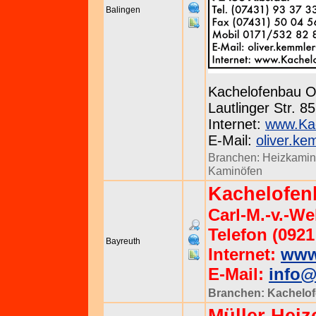
Balingen
Kachelofenbau O
Lautlinger Str. 8
Internet:
www.Kac
E-Mail:
oliver.ke
Branchen:
Heizkami
Kaminöfen
Kachelofen
Carl-M.-v.-We
Telefon (0921
Bayreuth
Internet:
www
E-Mail:
info@
Branchen:
Kachelof