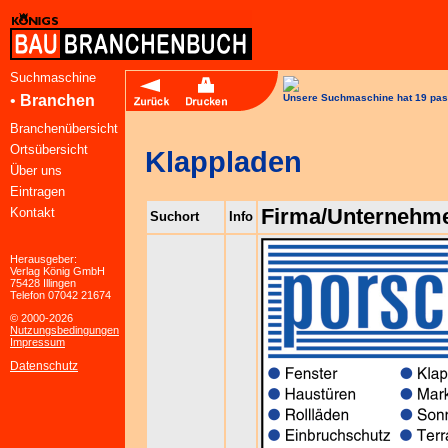
Suchmaschine
•
Branchen
Unsere Suchmaschine hat 19 pas
Branchenübersicht
Ortsübersicht
Klappladen
Über uns
Eintragen
Firma/Unternehm
Kontakt
Suchort
Info
Herausgeber:
Verlag König GmbH
75428 Illingen
Telefon 07042 21674
© 2000-2026
Nutzungsbedingungen
Impressum
Datenschutz