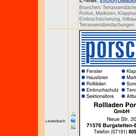
E-Mail:
info@rolllad
Branchen:
Terrassendäch
Rollos
,
Markisen
,
Klappla
Einbruchsicherung
,
Altba
Terrassenüberdachungen
Leutenbach