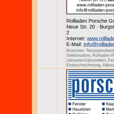
Rollladen Porsche 
Neue Str. 20 · Burgst
2
Internet:
www.rolllad
E-Mail:
info@rolllad
Branchen:
Terrassenüber
Sektionaltore
,
Rollladen-R
Jalousien/Jalousetten
,
Fen
Einbruchsicherung
,
Altba