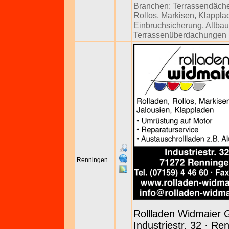
Branchen:
Terrassendäch
Rollos
,
Markisen
,
Klappla
Einbruchsicherung
,
Altba
Terrassenüberdachungen
Renningen
Rollladen Widmaier
Industriestr. 32 · Re