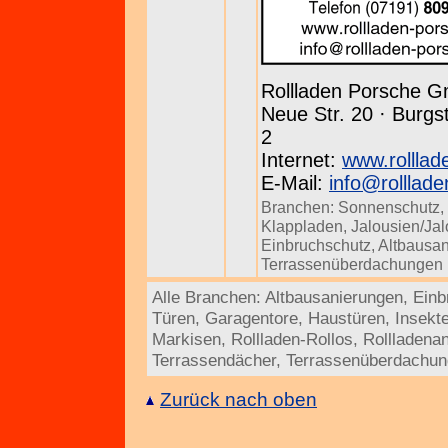
Rollladen Porsche 
Neue Str. 20 · Burgst
2
Internet:
www.rolllad
E-Mail:
info@rolllad
Branchen:
Sonnenschutz
,
Klappladen
,
Jalousien/Jal
Einbruchschutz
,
Altbausa
Terrassenüberdachungen
Alle Branchen:
Altbausanierungen
,
Einb
Türen
,
Garagentore
,
Haustüren
,
Insekt
Markisen
,
Rollladen-Rollos
,
Rollladenan
Terrassendächer
,
Terrassenüberdachu
Zurück nach oben