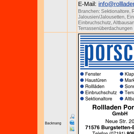
E-Mail:
info@rolllad
Branchen:
Sektionaltore
,
R
Jalousien/Jalousetten
,
Ein
Einbruchschutz
,
Altbausa
Terrassenüberdachungen
Backnang