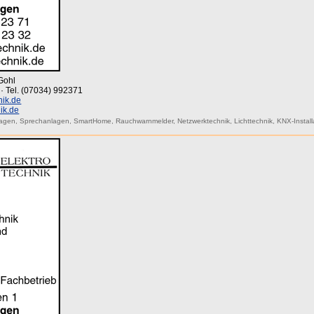
Gohl
 · Tel. (07034) 992371
nik.de
ik.de
lagen
,
Sprechanlagen
,
SmartHome
,
Rauchwarnmelder
,
Netzwerktechnik
,
Lichttechnik
,
KNX-Install