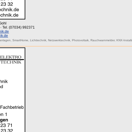
Gohl
 · Tel. (07034) 992371
nik.de
ik.de
anlagen
,
SmartHome
,
Lichttechnik
,
Netzwerktechnik
,
Photovoltaik
,
Rauchwarnmelder
,
KNX-Install