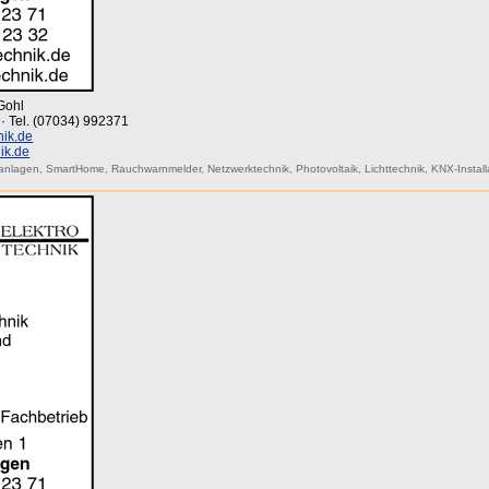
Gohl
 · Tel. (07034) 992371
nik.de
ik.de
anlagen
,
SmartHome
,
Rauchwarnmelder
,
Netzwerktechnik
,
Photovoltaik
,
Lichttechnik
,
KNX-Install