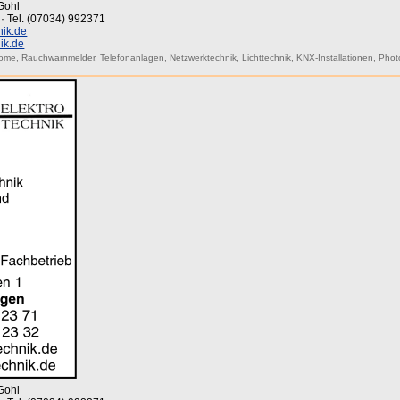
Gohl
 · Tel. (07034) 992371
nik.de
ik.de
Home
,
Rauchwarnmelder
,
Telefonanlagen
,
Netzwerktechnik
,
Lichttechnik
,
KNX-Installationen
,
Phot
Gohl