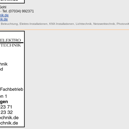
Gohl
 · Tel. (07034) 992371
nik.de
ik.de
,
Beleuchtung
,
Elektro-Installationen
,
KNX-Installationen
,
Lichttechnik
,
Netzwerktechnik
,
Photovol