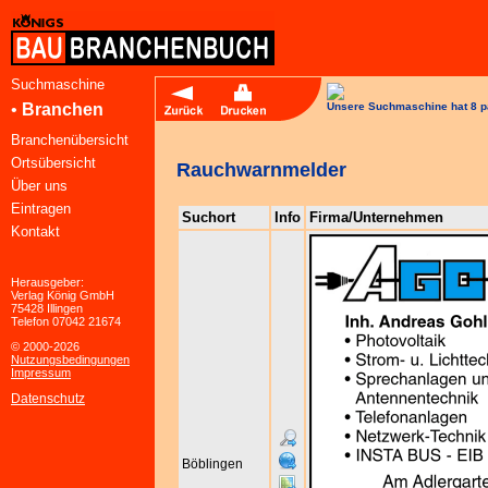
Suchmaschine
•
Branchen
Unsere Suchmaschine hat 8 p
Branchenübersicht
Ortsübersicht
Rauchwarnmelder
Über uns
Eintragen
Suchort
Info
Firma/Unternehmen
Kontakt
Herausgeber:
Verlag König GmbH
75428 Illingen
Telefon 07042 21674
© 2000-2026
Nutzungsbedingungen
Impressum
Datenschutz
Böblingen