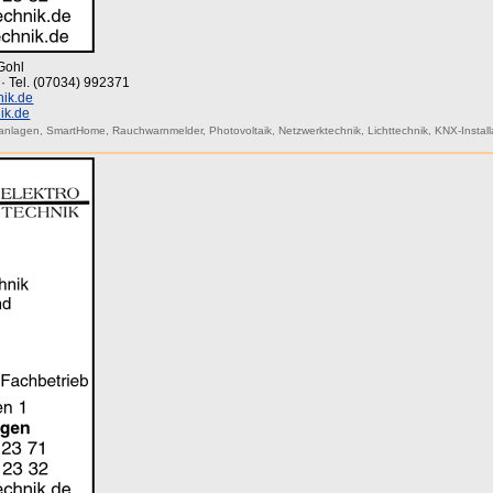
Gohl
 · Tel. (07034) 992371
nik.de
ik.de
anlagen
,
SmartHome
,
Rauchwarnmelder
,
Photovoltaik
,
Netzwerktechnik
,
Lichttechnik
,
KNX-Install