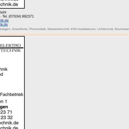
Gohl
 · Tel. (07034) 992371
nik.de
ik.de
anlagen
,
SmartHome
,
Photovoltaik
,
Netzwerktechnik
,
KNX-Installationen
,
Lichttechnik
,
Rauchwar