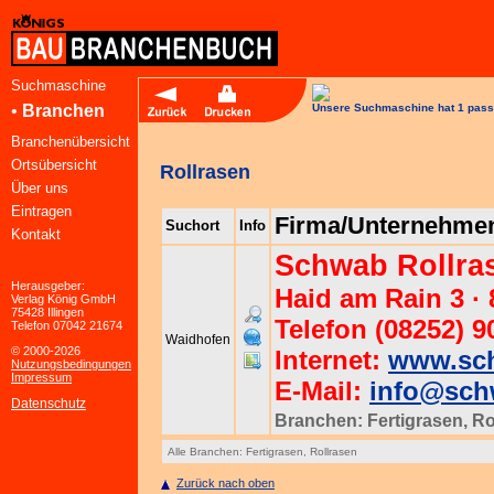
Suchmaschine
•
Branchen
Unsere Suchmaschine hat 1 pass
Branchenübersicht
Ortsübersicht
Rollrasen
Über uns
Eintragen
Firma/Unternehme
Suchort
Info
Kontakt
Schwab Rollr
Herausgeber:
Haid am Rain 3 ·
Verlag König GmbH
75428 Illingen
Telefon (08252) 9
Telefon 07042 21674
Waidhofen
© 2000-2026
Internet:
www.sch
Nutzungsbedingungen
Impressum
E-Mail:
info@schw
Datenschutz
Branchen:
Fertigrasen
,
Ro
Alle Branchen:
Fertigrasen
,
Rollrasen
Zurück nach oben