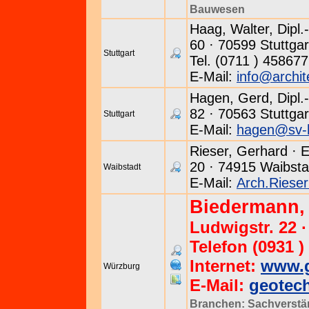
Bauwesen
Haag, Walter, Dipl.-
60 · 70599 Stuttgar
Stuttgart
Tel. (0711 ) 45867
E-Mail:
info@archit
Hagen, Gerd, Dipl.-
82 · 70563 Stuttgar
Stuttgart
E-Mail:
hagen@sv-
Rieser, Gerhard · E
20 · 74915 Waibsta
Waibstadt
E-Mail:
Arch.Rieser
Biedermann, 
Ludwigstr. 22 
Telefon (0931 )
Internet:
www.g
Würzburg
E-Mail:
geotec
Branchen:
Sachverstä