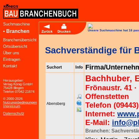
Suchmaschine
•
Branchen
Unsere Suchmaschine hat 16 pas
Branchenübersicht
Ortsübersicht
Sachverständige für
Über uns
Eintragen
Firma/Unterneh
Kontakt
Suchort
Info
Bachhuber, Er
Herausgeber:
Verlag König GmbH
Frönaustr. 41 
75428 Illingen
Telefon 07042 21674
Offenstetten
© 2000-2026
Nutzungsbedingungen
Telefon (09443)
Abensberg
Impressum
Internet:
www.p
Datenschutz
E-Mail:
info@p
Branchen:
Sachverstä