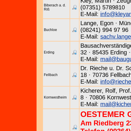
Kley, Martin · Zeug
Biberach a. d.
(07351) 5789810
Riß
E-Mail:
info@kleyar
Lange, Egon · Münc
(08241) 994 97 96
Buchloe
E-Mail:
sachv.lan
Bausachverständige
32 · 85435 Erding ·
Erding
E-Mail:
mail@baugu
Dr. Rieche u. Dr. 
18 · 70736 Fellbach
Fellbach
E-Mail:
info@rieche
Kicherer, Rolf, Prof.
8 · 70806 Kornwest
Kornwestheim
E-Mail:
mail@kiche
OESTEMER 
Am Riedberg 23