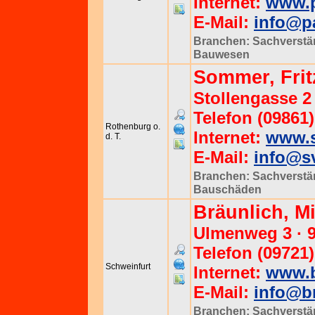
Internet:
www.p
E-Mail:
info@pa
Branchen:
Sachverstä
Bauwesen
Sommer, Fritz
Stollengasse 2 
Telefon (09861)
Rothenburg o.
Internet:
www.s
d. T.
E-Mail:
info@sv
Branchen:
Sachverstä
Bauschäden
Bräunlich, Mi
Ulmenweg 3 · 
Telefon (09721)
Schweinfurt
Internet:
www.b
E-Mail:
info@br
Branchen:
Sachverstä