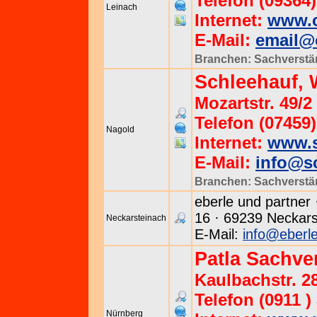
Telefon (09364)
Leinach
Internet:
www.o
E-Mail:
email@
Branchen:
Sachverstä
Schleehauf, W
Mozartstr. 49/
Telefon (07459)
Nagold
Internet:
www.s
E-Mail:
info@sc
Branchen:
Sachverstä
eberle und partner 
16 · 69239 Neckars
Neckarsteinach
E-Mail:
info@eberl
Patla Sachve
Kaulbachstr. 2
Telefon (0911 )
Nürnberg