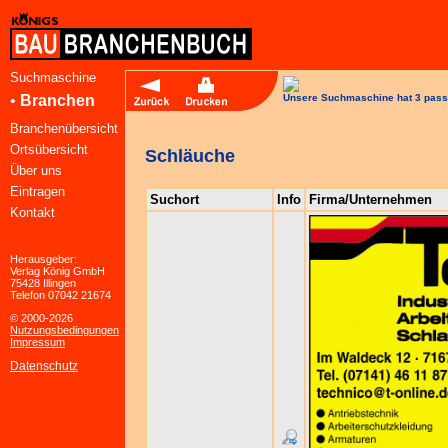
Suchmaschine
•
Branchen
Unsere Suchmaschine hat 3 pass
Branchenübersicht
Ortsübersicht
Schläuche
Über uns
Eintragen
Suchort
Info
Firma/Unternehmen
Kontakt
Herausgeber:
Verlag König GmbH
75428 Illingen
Telefon 07042 21674
© 2000-2026
Nutzungsbedingungen
Impressum
Datenschutz