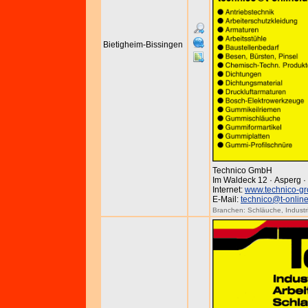
Bietigheim-Bissingen
Technico GmbH
Im Waldeck 12 · Asperg 
Internet:
www.technico-gr
E-Mail:
technico@t-onlin
Branchen:
Schläuche
,
Industr