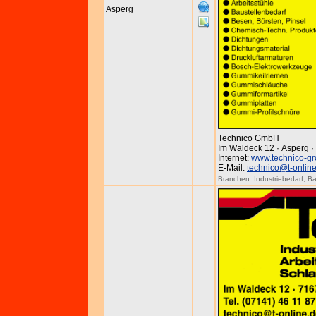
Asperg
Technico GmbH
Im Waldeck 12 · Asperg 
Internet:
www.technico-gr
E-Mail:
technico@t-onlin
Branchen:
Industriebedarf
,
Ba