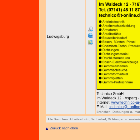
Ludwigsburg
Technico GmbH
Im Waldeck 12 · Asperg 
Internet:
www.technico-gr
E-Mail:
technico@t-onlin
Branchen:
Dichtungen u. -mat
Alle Branchen:
Arbeitsschutz
,
Baubedarf
,
Dichtungen u. -materia
Zurück nach oben