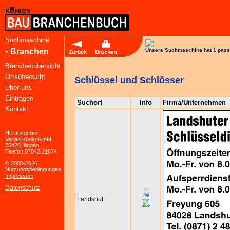
Suchmaschine
•
Branchen
Unsere Suchmaschine hat 1 pass
Branchenübersicht
Ortsübersicht
Schlüssel und Schlösser
Über uns
Eintragen
Suchort
Info
Firma/Unternehmen
Kontakt
Herausgeber:
Verlag König GmbH
75428 Illingen
Telefon 07042 21674
© 2000-2026
Nutzungsbedingungen
Impressum
Datenschutz
Landshut