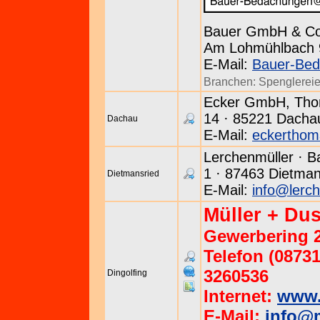
Bauer GmbH & C
Am Lohmühlbach 9 
E-Mail:
Bauer-Bed
Branchen:
Spenglerei
Ecker GmbH, Thom
14 · 85221 Dachau
Dachau
E-Mail:
eckerthom
Lerchenmüller · B
1 · 87463 Dietmans
Dietmansried
E-Mail:
info@lerch
Müller + D
Gewerbering 2
Telefon (08731
3260536
Dingolfing
Internet:
www.
E-Mail:
info@m