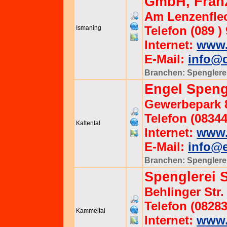
GmbH, Fran
Am Lenzenflec
Telefon (089 )
Ismaning
Internet:
www.
E-Mail:
info@d
Branchen:
Spenglere
Engel Spen
Gewerbepark 8
Telefon (0834
Kaltental
Internet:
www.
E-Mail:
info@e
Branchen:
Spenglere
Spenglerei 
Behlinger Str.
Telefon (08283
Kammeltal
Internet:
www.