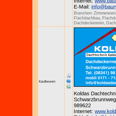
Internet:
www.bau
E-Mail:
info@baur
Branchen:
Zimmereien
Flachdachbau
,
Flachd
Dachdeckereien
,
Dach
Kaufbeuren
Koldas Dachtechn
Schwarzbrunnweg 1
989622
Internet:
www.kol