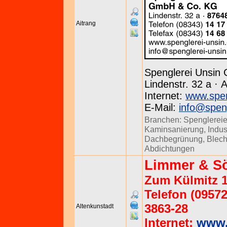
Aitrang
Spenglerei Unsin
Lindenstr. 32 a · 
Internet:
www.spen
E-Mail:
info@speng
Branchen:
Spenglerei
Kaminsanierung
,
Indus
Dachbegrünung
,
Blech
Abdichtungen
Limmer & S
Zum Külmitz 1
Telefon (09572
3863-28
Altenkunstadt
Internet:
www.