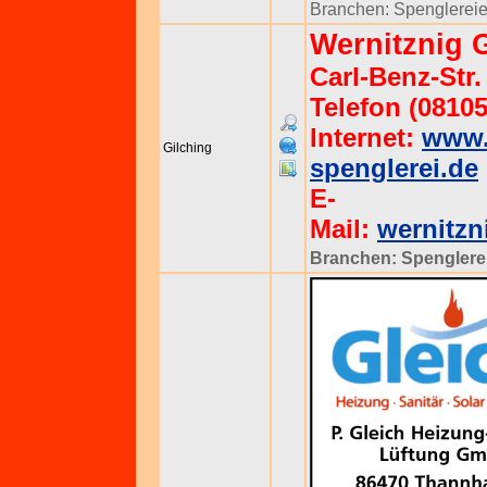
Branchen:
Spenglerei
Wernitznig
Carl-Benz-Str.
Telefon (08105
Internet:
www.
Gilching
spenglerei.de
E-
Mail:
wernitz
Branchen:
Spenglere