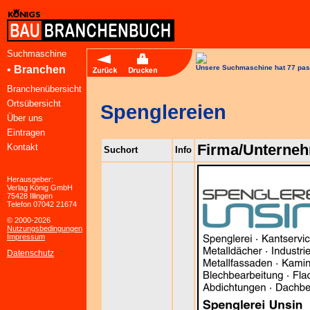
Suchmaschine
•
Branchen
Unsere Suchmaschine hat 77 pas
Branchenübersicht
Ortsübersicht
Spenglereien
Über uns
Eintragen
Firma/Unterne
Kontakt
Suchort
Info
Herausgeber:
Verlag König GmbH
75428 Illingen
Telefon 07042 21674
© 2000-2026
Nutzungsbedingungen
Impressum
Datenschutz