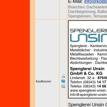
E-Mail:
info@kold
Branchen:
Dachsanier
Dachbegrünung
,
Balk
Spenglereien
,
Terrass
Kaufbeuren
Spenglerei Unsin