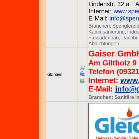
Lindenstr. 32 a · 
Internet:
www.spen
E-Mail:
info@speng
Branchen:
Spenglerei
Kaminsanierung
,
Indus
Fassadenbau
,
Dachbe
Abdichtungen
Gaiser Gmb
Am Giltholz 9 
Telefon (09321
Kitzingen
Internet:
www.
E-Mail:
info@g
Branchen:
Sanitäre I