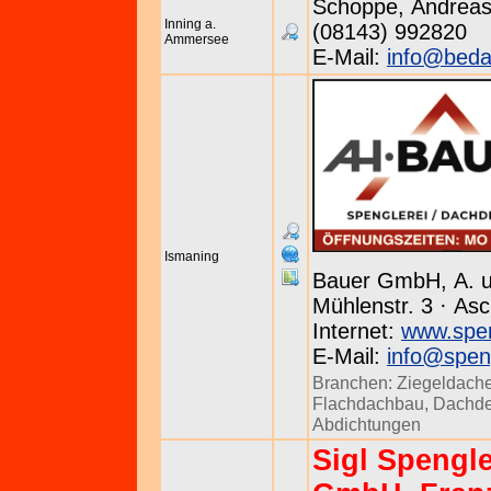
Schoppe, Andreas ·
Inning a.
(08143) 992820
Ammersee
E-Mail:
info@beda
Ismaning
Bauer GmbH, A. u
Mühlenstr. 3 · As
Internet:
www.spen
E-Mail:
info@speng
Branchen:
Ziegeldach
Flachdachbau
,
Dachde
Abdichtungen
Sigl Spengl