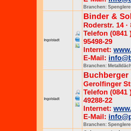
Branchen:
Spenglere
Binder & S
Roderstr. 14 ·
Telefon (0841 )
95498-29
Ingolstadt
Internet:
www.
E-Mail:
info@b
Branchen:
Metalldäc
Buchberger
Gerolfinger St
Telefon (0841 )
49288-22
Ingolstadt
Internet:
www.
E-Mail:
info@p
Branchen:
Spenglere