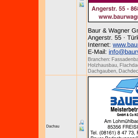
Baur & Wagner G
Angerstr. 55 · Tür
Internet:
www.bau
E-Mail:
info@baur
Branchen:
Fassadenb
Holzhausbau
,
Flachda
Dachgauben
,
Dachdec
Dachau