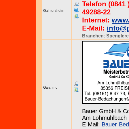
Telefon (0841 )
49288-22
Gaimersheim
Internet:
www.
E-Mail:
info@p
Branchen:
Spenglere
Garching
Bauer GmbH & C
Am Lohmühlbach 9 
E-Mail:
Bauer-Bed