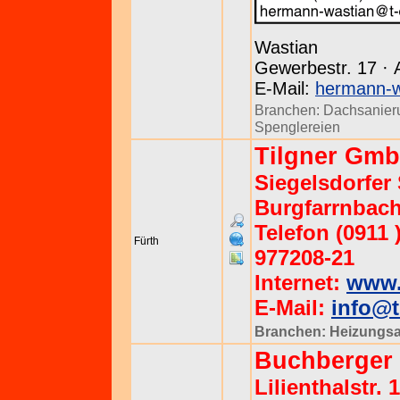
Wastian
Gewerbestr. 17 · 
E-Mail:
hermann-w
Branchen:
Dachsanier
Spenglereien
Tilgner Gmb
Siegelsdorfer 
Burgfarrnbac
Telefon (0911 )
Fürth
977208-21
Internet:
www.
E-Mail:
info@t
Branchen:
Heizungs
Buchberger
Lilienthalstr.