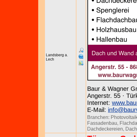
Landsberg a.
Lech
Baur & Wagner G
Angerstr. 55 · Tür
Internet:
www.bau
E-Mail:
info@baur
Branchen:
Photovoltai
Fassadenbau
,
Flachd
Dachdeckereien
,
Dach