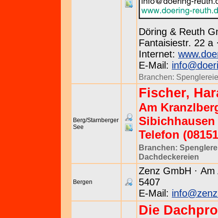
Döring & Reuth 
Fantaisiestr. 22 a
Internet:
www.doer
E-Mail:
info@doeri
Branchen:
Spenglerei
Fischer, Har
Am Kranzlberg
Sibichhausen
Berg/Starnberger
See
Telefon (08151
Branchen:
Spenglere
Dachdeckereien
Zenz GmbH · Am A
5407
Bergen
E-Mail:
info@zenz
Die Dachpr