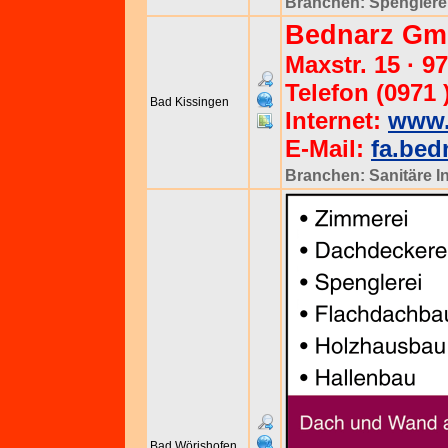
Branchen:
Spenglere
Bednarz Gm
Maxstr. 15 · 
Telefon (0971 
Bad Kissingen
Internet:
www.
E-Mail:
fa.bed
Branchen:
Sanitäre I
Bad Wörishofen