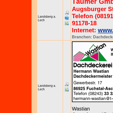
Täumer Gm
Augsburger St
Telefon (08191
Landsberg a.
Lech
91178-18
Internet:
www.
Branchen:
Dachdeck
Landsberg a.
Lech
Wastian