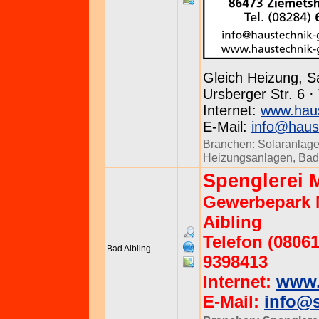
Gleich Heizung, S
Ursberger Str. 6 
Internet:
www.haus
E-Mail:
info@haust
Branchen:
Solaranlag
Heizungsanlagen
,
Bad
Spenglerei
Gewerbepark M
Aibling
Telefon (08061
Bad Aibling
9398413
Internet:
www.
E-Mail:
info@s