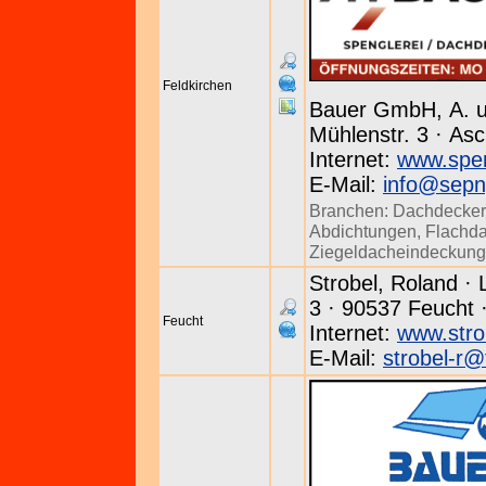
Feldkirchen
Bauer GmbH, A. u
Mühlenstr. 3 · As
Internet:
www.spen
E-Mail:
info@sepng
Branchen:
Dachdecker
Abdichtungen
,
Flachd
Ziegeldacheindeckun
Strobel, Roland ·
3 · 90537 Feucht 
Feucht
Internet:
www.stro
E-Mail:
strobel-r@