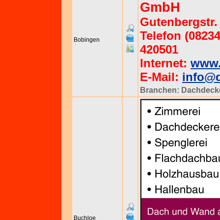
GmbH
Gutenbergstr.
Telefon (08234
Bobingen
420501
Internet:
www.
E-Mail:
info@d
Branchen:
Dachdeck
Buchloe