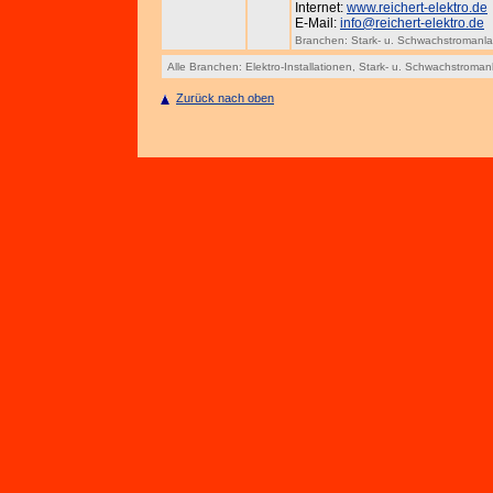
Internet:
www.reichert-elektro.de
E-Mail:
info@reichert-elektro.de
Branchen:
Stark- u. Schwachstromanl
Alle Branchen:
Elektro-Installationen
,
Stark- u. Schwachstroman
Zurück nach oben