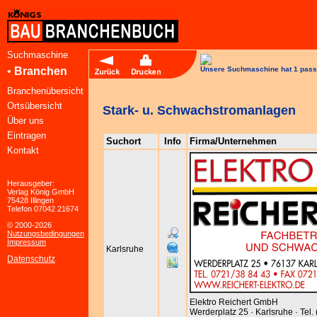
Suchmaschine
•
Branchen
Unsere Suchmaschine hat 1 pass
Branchenübersicht
Ortsübersicht
Stark- u. Schwachstromanlagen
Über uns
Eintragen
Suchort
Info
Firma/Unternehmen
Kontakt
Herausgeber:
Verlag König GmbH
75428 Illingen
Telefon 07042 21674
© 2000-2026
Nutzungsbedingungen
Impressum
Karlsruhe
Datenschutz
Elektro Reichert GmbH
Werderplatz 25 · Karlsruhe · Tel