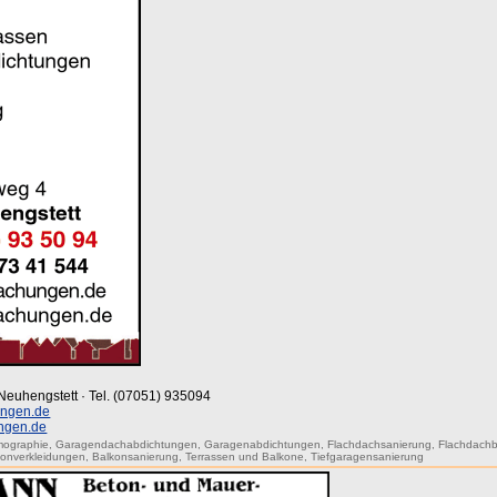
-Neuhengstett · Tel. (07051) 935094
ngen.de
ngen.de
mographie
,
Garagendachabdichtungen
,
Garagenabdichtungen
,
Flachdachsanierung
,
Flachdach
konverkleidungen
,
Balkonsanierung
,
Terrassen und Balkone
,
Tiefgaragensanierung