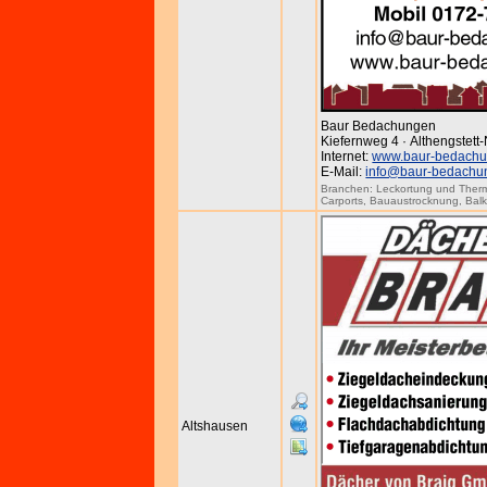
Baur Bedachungen
Kiefernweg 4 · Althengstett
Internet:
www.baur-bedachu
E-Mail:
info@baur-bedachu
Branchen:
Leckortung und Ther
Carports
,
Bauaustrocknung
,
Bal
Altshausen