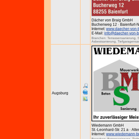
Dächer von Braig GmbH
Buchenweg 12 · Baienfurt-N
Internet:
www.daecher-von-b
E-Mail:
info@daecher-von-b
Branchen:
Terrassensanierung
,
Asbestsanierung
,
Tiefgaragensa
Augsburg
Wiedemann GmbH
St.-Leonhard-Str. 21 a · Al
Internet:
www.wiedemann-b
Branchen:
Betonsanierung
,
Tief