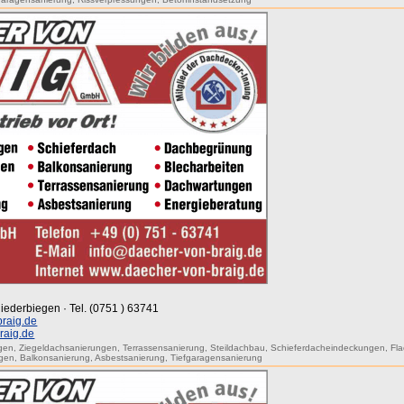
iederbiegen · Tel. (0751 ) 63741
raig.de
raig.de
gen
,
Ziegeldachsanierungen
,
Terrassensanierung
,
Steildachbau
,
Schieferdacheindeckungen
,
Fl
gen
,
Balkonsanierung
,
Asbestsanierung
,
Tiefgaragensanierung