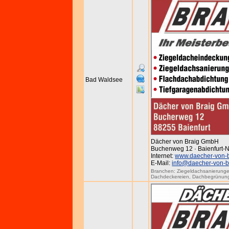
Bad Waldsee
Dächer von Braig GmbH
Buchenweg 12 · Baienfurt-N
Internet:
www.daecher-von-b
E-Mail:
info@daecher-von-b
Branchen:
Ziegeldachsanierung
Dachdeckereien
,
Dachbegrünun