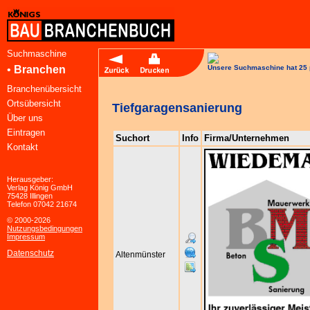
Suchmaschine
•
Branchen
Unsere Suchmaschine hat 25 
Branchenübersicht
Ortsübersicht
Tiefgaragensanierung
Über uns
Eintragen
Suchort
Info
Firma/Unternehmen
Kontakt
Herausgeber:
Verlag König GmbH
75428 Illingen
Telefon 07042 21674
© 2000-2026
Nutzungsbedingungen
Impressum
Datenschutz
Altenmünster