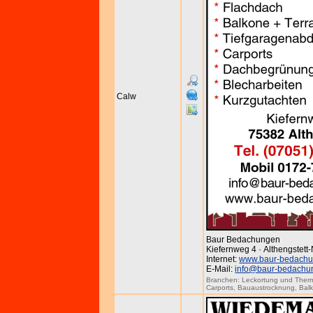
Calw
Baur Bedachungen
Kiefernweg 4 · Althengstett
Internet:
www.baur-bedachu
E-Mail:
info@baur-bedachu
Branchen:
Leckortung und Ther
Carports
,
Bauaustrocknung
,
Bal