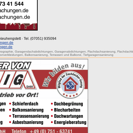
-Neuhengstett · Tel. (07051) 935094
ngen.de
ngen.de
mographie
,
Garagendachabdichtungen
,
Garagenabdichtungen
,
Flachdachsanierung
,
Flachdach
konverkleidungen
,
Balkonsanierung
,
Terrassen und Balkone
,
Tiefgaragensanierung