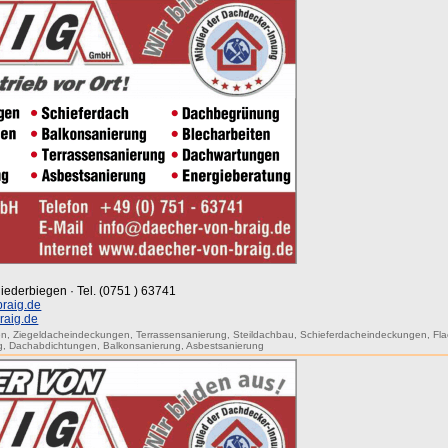
iederbiegen · Tel. (0751 ) 63741
raig.de
raig.de
en
,
Ziegeldacheindeckungen
,
Terrassensanierung
,
Steildachbau
,
Schieferdacheindeckungen
,
Fl
g
,
Dachabdichtungen
,
Balkonsanierung
,
Asbestsanierung