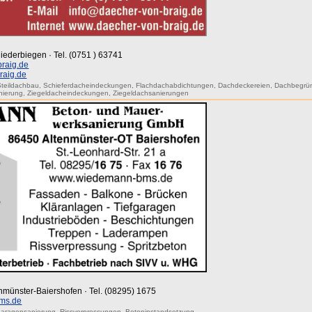
iederbiegen · Tel. (0751 ) 63741
raig.de
raig.de
Steildachbau
,
Schieferdacheindeckungen
,
Flachdachabdichtungen
,
Dachdeckereien
,
Dachbegrü
nierung
,
Ziegeldacheindeckungen
,
Ziegeldachsanierungen
tenmünster-Baiershofen · Tel. (08295) 1675
ms.de
garagensanierung
,
Rissverpressungen
,
Betoninstandsetzung