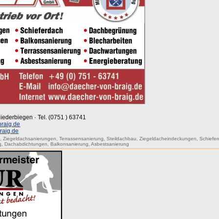
iederbiegen · Tel. (0751 ) 63741
raig.de
raig.de
g
,
Ziegeldachsanierungen
,
Terrassensanierung
,
Steildachbau
,
Ziegeldacheindeckungen
,
Schiefe
g
,
Dachabdichtungen
,
Balkonsanierung
,
Asbestsanierung