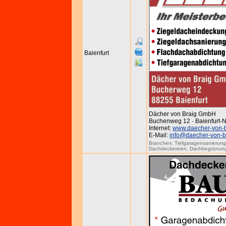
Baienfurt
Dächer von Braig GmbH
Buchenweg 12 · Baienfurt-N
Internet:
www.daecher-von-b
E-Mail:
info@daecher-von-b
Branchen:
Tiefgaragensanierun
Dachdeckereien
,
Dachbegrünun