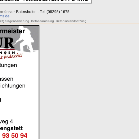
tenmünster-Baiershofen · Tel. (08295) 1675
ms.de
iefgaragensanierung
,
Betonsanierung
,
Betoninstandsetzung