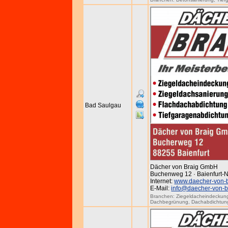
Bad Saulgau
Dächer von Braig GmbH
Buchenweg 12 · Baienfurt-N
Internet:
www.daecher-von-b
E-Mail:
info@daecher-von-b
Branchen:
Ziegeldacheindeckun
Dachbegrünung
,
Dachabdichtun