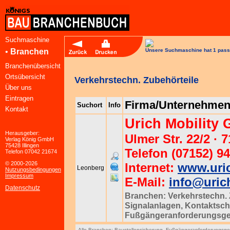
Suchmaschine
•
Branchen
Unsere Suchmaschine hat 1 pass
Branchenübersicht
Ortsübersicht
Verkehrstechn. Zubehörteile
Über uns
Eintragen
Firma/Unternehme
Suchort
Info
Kontakt
Urich Mobility
Herausgeber:
Ulmer Str. 22/2 ·
Verlag König GmbH
75428 Illingen
Telefon (07152) 94
Telefon 07042 21674
© 2000-2026
Internet:
www.uric
Leonberg
Nutzungsbedingungen
Impressum
E-Mail:
info@urich
Datenschutz
Branchen:
Verkehrstechn. 
Signalanlagen
,
Kontaktsch
Fußgängeranforderungsge
Alle Branchen:
Baustellensicherung
,
Fußgängeranforderungsge