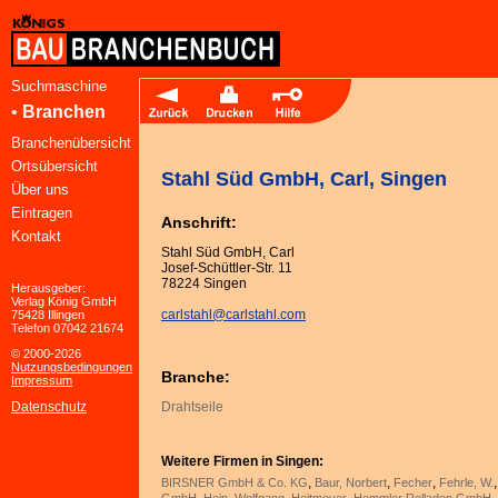
Suchmaschine
•
Branchen
Branchenübersicht
Ortsübersicht
Stahl Süd GmbH, Carl, Singen
Über uns
Eintragen
Anschrift:
Kontakt
Stahl Süd GmbH, Carl
Josef-Schüttler-Str. 11
78224 Singen
Herausgeber:
Verlag König GmbH
carlstahl@carlstahl.com
75428 Illingen
Telefon 07042 21674
© 2000-2026
Nutzungsbedingungen
Branche:
Impressum
Datenschutz
Drahtseile
Weitere Firmen in Singen:
,
,
,
BIRSNER GmbH & Co. KG
Baur, Norbert
Fecher
Fehrle, W.