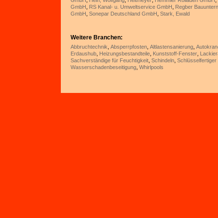
,
,
,
,
GmbH
Hein, Wolfgang
Heitmeyer
Hemmler Rolladen GmbH
,
,
GmbH
RS Kanal- u. Umweltservice GmbH
Regber Bauunte
,
,
GmbH
Sonepar Deutschland GmbH
Stark, Ewald
Weitere Branchen:
,
,
,
Abbruchtechnik
Absperrpfosten
Altlastensanierung
Autokran
,
,
,
Erdaushub
Heizungsbestandteile
Kunststoff-Fenster
Lackier
,
,
Sachverständige für Feuchtigkeit
Schindeln
Schlüsselfertige
,
Wasserschadenbeseitigung
Whirlpools