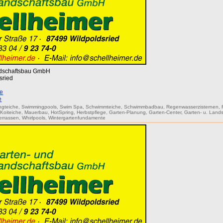
ndschaftsbau GmbH
sried
de
e
ngteiche
,
Swimmingpools
,
Swim Spa
,
Schwimmteiche
,
Schwimmbadbau
,
Regenwasserzisternen
,
,
Koiteiche
,
Mauerbau
,
HotSpring
,
Herbstpflege
,
Garten-Planung
,
Garten-Center
,
Garten- u. Land
errassen
,
Whirlpools
,
Wintergartenfundamente