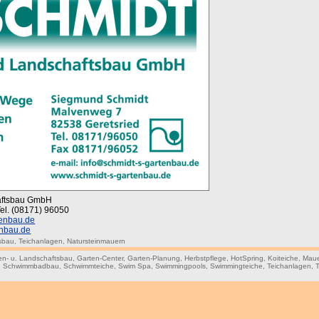
haftsbau GmbH
Tel. (08171) 96050
tenbau.de
enbau.de
tsbau
,
Teichanlagen
,
Natursteinmauern
en- u. Landschaftsbau
,
Garten-Center
,
Garten-Planung
,
Herbstpflege
,
HotSpring
,
Koiteiche
,
Mau
,
Schwimmbadbau
,
Schwimmteiche
,
Swim Spa
,
Swimmingpools
,
Swimmingteiche
,
Teichanlagen
,