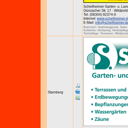
Schellheimer Garten- u. La
Günzacher Str. 17 · Wildpold
Tel. (08304) 92374-0
Internet:
www.schellheimer.
E-Mail:
info@schellheimer.d
Branchen:
Swimmingpools
,
Swim
Koiteiche
,
HotSpring
,
Herbstpfleg
Teichpflege
,
Terrassen
,
Whirlpool
Starnberg