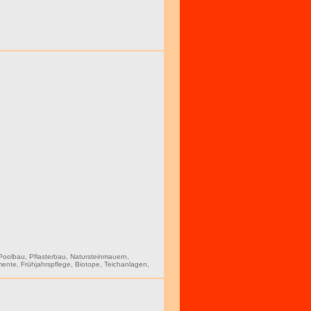
Poolbau
,
Pflasterbau
,
Natursteinmauern
,
mente
,
Frühjahrspflege
,
Biotope
,
Teichanlagen
,