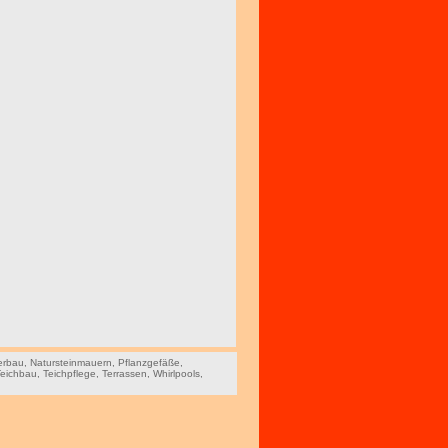
erbau
,
Natursteinmauern
,
Pflanzgefäße
,
Teichbau
,
Teichpflege
,
Terrassen
,
Whirlpools
,