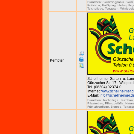
Branchen:
Swimmingpools
,
Swim
Koiteiche
,
HotSpring
,
Herbstpfleg
Teichpflege
,
Terrassen
,
Whirlpool
Kempten
Schellheimer Garten- u. La
Günzacher Str. 17 · Wildpold
Tel. (08304) 92374-0
Internet:
www.schellheimer.
E-Mail:
info@schellheimer.d
Branchen:
Teichpflege
,
Teichbau
Pflasterbau
,
Pflanzgefäße
,
Natur
Frühjahrspflege
,
Biotope
,
Terrass