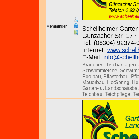
Memmingen
Schellheimer Garte
Günzacher Str. 17 · 
Tel. (08304) 92374-
Internet:
www.schell
E-Mail:
info@schellh
Branchen:
Teichanlagen
,
Schwimmteiche
,
Schwim
Poolbau
,
Pflasterbau
,
Pfl
Mauerbau
,
HotSpring
,
Her
Garten- u. Landschaftsba
Teichbau
,
Teichpflege
,
Te