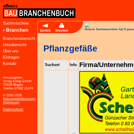
Suchmaschine
•
Branchen
Unsere Suchmaschine hat 5 pass
Branchenübersicht
Ortsübersicht
Pflanzgefäße
Über uns
Eintragen
Firma/Unternehm
Kontakt
Suchort
Info
Herausgeber:
Verlag König GmbH
75428 Illingen
Telefon 07042 21674
© 2000-2026
Nutzungsbedingungen
Impressum
Datenschutz