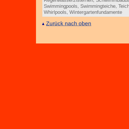
Regenwasserzisternen
,
Schwimmbadb
Swimmingpools
,
Swimmingteiche
,
Teic
Whirlpools
,
Wintergartenfundamente
Zurück nach oben