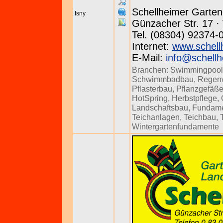
Schellheimer Garte
Isny
Günzacher Str. 17 · 
Tel. (08304) 92374-
Internet:
www.schell
E-Mail:
info@schellh
Branchen:
Swimmingpool
Schwimmbadbau
,
Regenw
Pflasterbau
,
Pflanzgefäß
HotSpring
,
Herbstpflege
,
Landschaftsbau
,
Fundam
Teichanlagen
,
Teichbau
,
Wintergartenfundamente