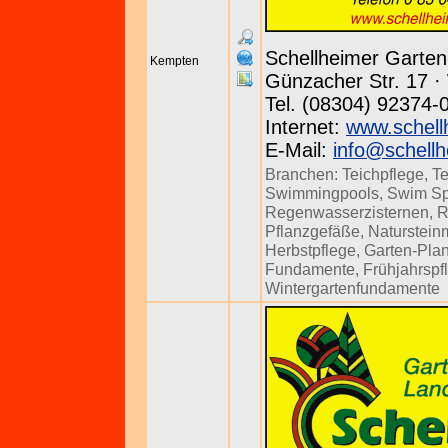
Schellheimer Garte
Kempten
Günzacher Str. 17 · 
Tel. (08304) 92374-
Internet:
www.schell
E-Mail:
info@schellh
Branchen:
Teichpflege
,
T
Swimmingpools
,
Swim S
Regenwasserzisternen
,
R
Pflanzgefäße
,
Naturstein
Herbstpflege
,
Garten-Pla
Fundamente
,
Frühjahrspf
Wintergartenfundamente