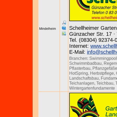
Schellheimer Garte
Mindelheim
Günzacher Str. 17 · 
Tel. (08304) 92374-
Internet:
www.schell
E-Mail:
info@schellh
Branchen:
Swimmingpool
Schwimmbadbau
,
Regenw
Pflasterbau
,
Pflanzgefäß
HotSpring
,
Herbstpflege
,
Landschaftsbau
,
Fundam
Teichanlagen
,
Teichbau
,
Wintergartenfundamente