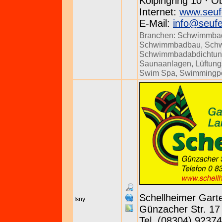
Kolpingring 10 · O
Internet:
www.seuf
E-Mail:
info@seufe
Branchen:
Schwimmbad
Schwimmbadbau
,
Sch
Schwimmbadabdichtu
Saunaanlagen
,
Lüftun
Swim Spa
,
Swimmingp
Schellheimer Gar
Isny
Günzacher Str. 17 
Tel. (08304) 92374