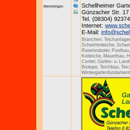
Schellheimer Gar
Memmingen
Günzacher Str. 17 
Tel. (08304) 92374
Internet:
www.sche
E-Mail:
info@schel
Branchen:
Teichanlage
Schwimmteiche
,
Schw
Rasenroboter
,
Poolbau
Koiteiche
,
Mauerbau
,
H
Center
,
Garten- u. Lan
Biotope
,
Teichbau
,
Teic
Wintergartenfundamen