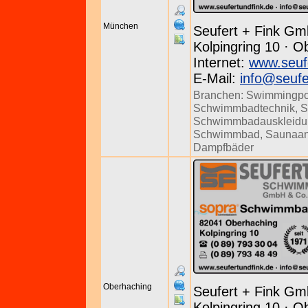
München
Seufert + Fink Gm
Kolpingring 10 · O
Internet:
www.seuf
E-Mail:
info@seufe
Branchen:
Swimmingpo
Schwimmbadtechnik
,
S
Schwimmbadauskleidu
Schwimmbad
,
Saunaan
Dampfbäder
Oberhaching
Seufert + Fink Gm
Kolpingring 10 · O