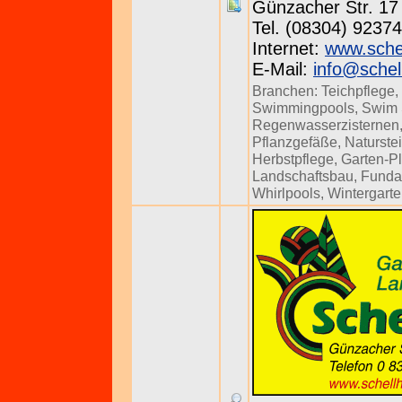
Günzacher Str. 17 
Tel. (08304) 92374
Internet:
www.sche
E-Mail:
info@schel
Branchen:
Teichpflege
,
Swimmingpools
,
Swim
Regenwasserzisternen
Pflanzgefäße
,
Naturste
Herbstpflege
,
Garten-P
Landschaftsbau
,
Funda
Whirlpools
,
Wintergart