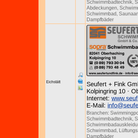
Schwimmbadtechnik
,
S
Abdeckungen
,
Schwim
Schwimmbad
,
Saunaan
Dampfbäder
Eichstätt
Seufert + Fink Gm
Kolpingring 10 · O
Internet:
www.seuf
E-Mail:
info@seufe
Branchen:
Swimmingpo
Schwimmbadtechnik
,
S
Schwimmbadauskleidu
Schwimmbad
,
Lüftung
Dampfbäder