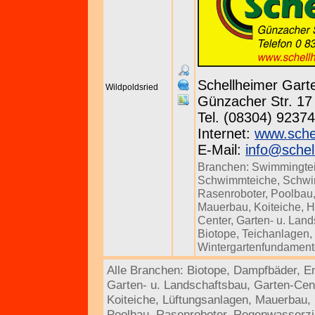
Schellheimer Gar
Wildpoldsried
Günzacher Str. 17 
Tel. (08304) 92374
Internet:
www.sche
E-Mail:
info@schel
Branchen:
Swimmingte
Schwimmteiche
,
Schw
Rasenroboter
,
Poolbau
Mauerbau
,
Koiteiche
,
H
Center
,
Garten- u. Lan
Biotope
,
Teichanlagen
,
Wintergartenfundamen
Alle Branchen:
Biotope
,
Dampfbäder
,
E
Garten- u. Landschaftsbau
,
Garten-Cen
Koiteiche
,
Lüftungsanlagen
,
Mauerbau
,
Poolbau
,
Rasenroboter
,
Regenwasserzi