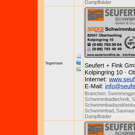
Dampfbäder
Tegernsee
Seufert + Fink Gm
Kolpingring 10 · O
Internet:
www.seuf
E-Mail:
info@seufe
Branchen:
Swimmingpo
Schwimmbadtechnik
,
S
Schwimmbadauskleidu
Schwimmbad
,
Saunaan
Dampfbäder