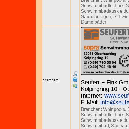
Branchen:
Whirlpools
,
Schwimmbadtechnik
,
S
Schwimmbadauskleidu
Saunaanlagen
,
Schwi
Dampfbäder
Starnberg
Seufert + Fink Gm
Kolpingring 10 · O
Internet:
www.seuf
E-Mail:
info@seufe
Branchen:
Whirlpools
,
Schwimmbadtechnik
,
S
Schwimmbadauskleidu
Schwimmbad
,
Saunaan