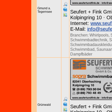
Gmund a.
Seufert + Fink Gm
Tegernsee
Kolpingring 10 · O
Internet:
www.seuf
E-Mail:
info@seufe
Branchen:
Whirlpools
,
Schwimmbadtechnik
,
S
Schwimmbadauskleidu
Schwimmbad
,
Saunaan
Dampfbäder
Grünwald
Seufert + Fink Gm