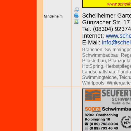
Schellheimer Gar
Mindelheim
Günzacher Str. 17 
Tel. (08304) 92374
Internet:
www.sche
E-Mail:
info@schel
Branchen:
Swimmingpo
Schwimmbadbau
,
Rege
Pflasterbau
,
Pflanzgef
HotSpring
,
Herbstpfleg
Landschaftsbau
,
Funda
Swimmingteiche
,
Teich
Whirlpools
,
Wintergart