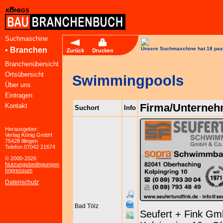
Suchmaschine
•
Branchen
Unsere Suchmaschine hat 18 pas
Branchenübersicht
Ortsübersicht
Swimmingpools
Über uns
Eintragen
Firma/Unterne
Kontakt
Suchort
Info
Herausgeber:
Verlag König GmbH
75428 Illingen
Telefon 07042 21674
© 2000-2026
Nutzungsbedingungen
Impressum
Datenschutz
Bad Tölz
Seufert + Fink Gm