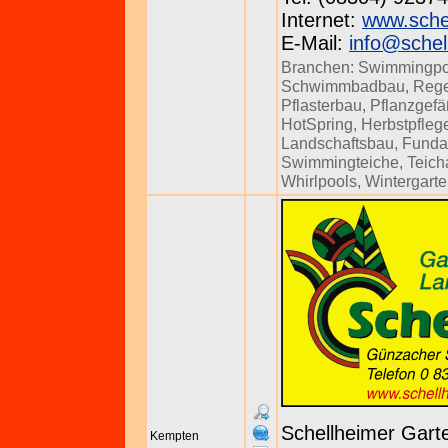
Internet:
www.sche
E-Mail:
info@schel
Branchen:
Swimmingpo
Schwimmbadbau
,
Rege
Pflasterbau
,
Pflanzgef
HotSpring
,
Herbstpfleg
Landschaftsbau
,
Funda
Swimmingteiche
,
Teich
Whirlpools
,
Wintergart
Schellheimer Gar
Kempten