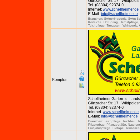
Günzacher Str. 17 · Wildpoldsr
Tel. (08304) 92374-0
Internet:
www.schellheimer.de
E-Mail:
info@schellheimer.de
Branchen:
Swimmingpools
,
Swim S
Koiteiche
,
HotSpring
,
Herbstpflege
Teichpflege
,
Terrassen
,
Whirlpools
,
Kempten
Schellheimer Garten- u. Lan
Günzacher Str. 17 · Wildpoldsr
Tel. (08304) 92374-0
Internet:
www.schellheimer.de
E-Mail:
info@schellheimer.de
Branchen:
Teichpflege
,
Teichbau
,
T
Pflasterbau
,
Pflanzgefäße
,
Naturst
Frühjahrspflege
,
Biotope
,
Terrassen