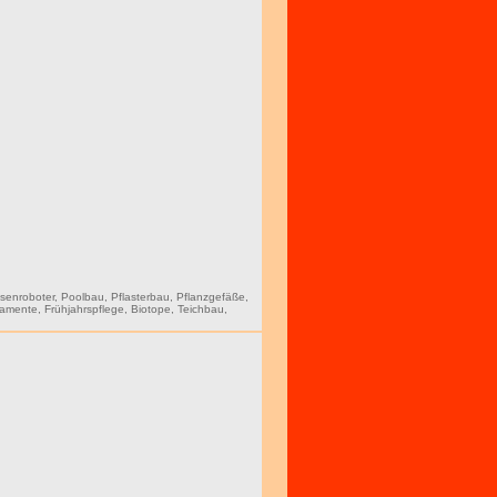
senroboter
,
Poolbau
,
Pflasterbau
,
Pflanzgefäße
,
amente
,
Frühjahrspflege
,
Biotope
,
Teichbau
,