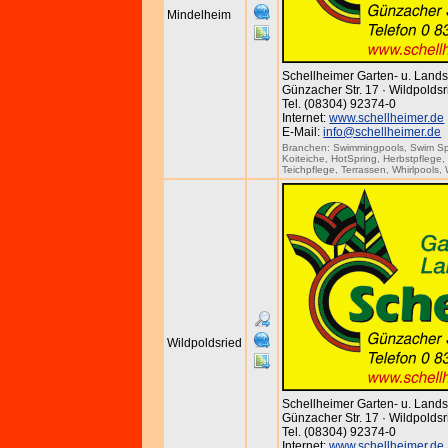
Mindelheim
Schellheimer Garten- u. Lan
Günzacher Str. 17 · Wildpoldsr
Tel. (08304) 92374-0
Internet:
www.schellheimer.de
E-Mail:
info@schellheimer.de
Branchen:
Swimmingpools
,
Swim S
Koiteiche
,
HotSpring
,
Herbstpflege
Teichpflege
,
Terrassen
,
Whirlpools
,
Wildpoldsried
Schellheimer Garten- u. Lan
Günzacher Str. 17 · Wildpoldsr
Tel. (08304) 92374-0
Internet:
www.schellheimer.de