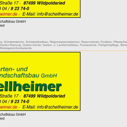
dschaftsbau GmbH
ied
pa
,
Schwimmteiche
,
Schwimmbadbau
,
Regenwasserzisternen
,
Rasenroboter
,
Poolbau
,
Pflasterb
,
Garten-Planung
,
Garten-Center
,
Garten- u. Landschaftsbau
,
Fundamente
,
Frühjahrspflege
,
Biot
Wintergartenfundamente
dschaftsbau GmbH
ied