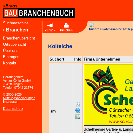
Suchmaschine
•
Branchen
Unsere Suchmaschine hat 5 p
Branchenübersicht
Ortsübersicht
Koiteiche
Über uns
Eintragen
Suchort
Info
Firma/Unternehmen
Kontakt
Herausgeber:
Verlag König GmbH
75428 Illingen
Telefon 07042 21674
© 2000-2026
Nutzungsbedingungen
Impressum
Datenschutz
Isny
Schellheimer Garten- u. Lan