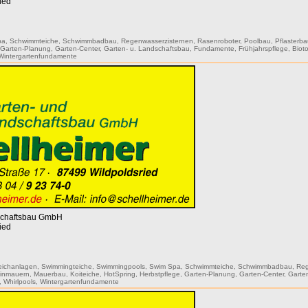
ied
pa
,
Schwimmteiche
,
Schwimmbadbau
,
Regenwasserzisternen
,
Rasenroboter
,
Poolbau
,
Pflasterb
,
Garten-Planung
,
Garten-Center
,
Garten- u. Landschaftsbau
,
Fundamente
,
Frühjahrspflege
,
Biot
Wintergartenfundamente
dschaftsbau GmbH
ied
eichanlagen
,
Swimmingteiche
,
Swimmingpools
,
Swim Spa
,
Schwimmteiche
,
Schwimmbadbau
,
Reg
einmauern
,
Mauerbau
,
Koiteiche
,
HotSpring
,
Herbstpflege
,
Garten-Planung
,
Garten-Center
,
Garte
,
Whirlpools
,
Wintergartenfundamente