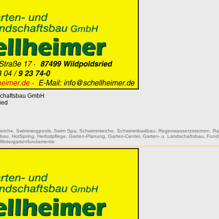
dschaftsbau GmbH
ied
teiche
,
Swimmingpools
,
Swim Spa
,
Schwimmteiche
,
Schwimmbadbau
,
Regenwasserzisternen
,
Ra
rbau
,
HotSpring
,
Herbstpflege
,
Garten-Planung
,
Garten-Center
,
Garten- u. Landschaftsbau
,
Fund
Wintergartenfundamente