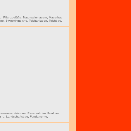
au
,
Pflanzgefäße
,
Natursteinmauern
,
Mauerbau
,
ope
,
Swimmingteiche
,
Teichanlagen
,
Teichbau
,
enwasserzisternen
,
Rasenroboter
,
Poolbau
,
n- u. Landschaftsbau
,
Fundamente
,