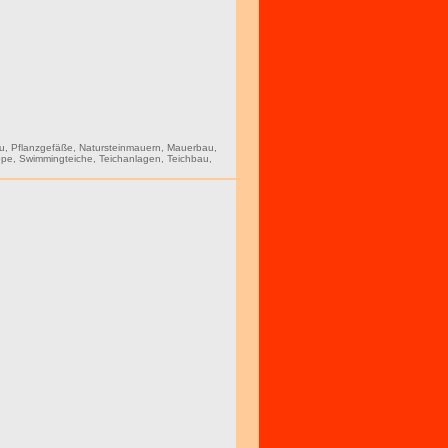
au
,
Pflanzgefäße
,
Natursteinmauern
,
Mauerbau
,
ope
,
Swimmingteiche
,
Teichanlagen
,
Teichbau
,