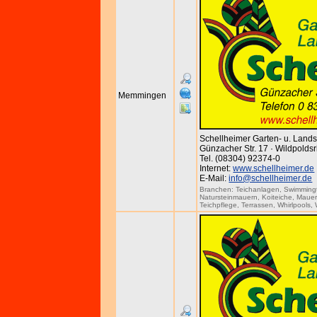
Memmingen
Schellheimer Garten- u. Lan
Günzacher Str. 17 · Wildpoldsr
Tel. (08304) 92374-0
Internet:
www.schellheimer.de
E-Mail:
info@schellheimer.de
Branchen:
Teichanlagen
,
Swimming
Natursteinmauern
,
Koiteiche
,
Maue
Teichpflege
,
Terrassen
,
Whirlpools
,