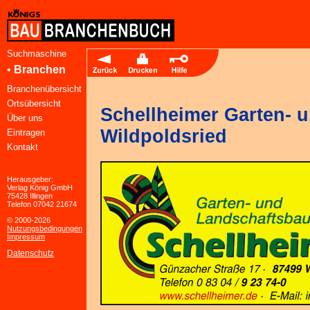
Suchmaschine
•
Branchen
Branchenübersicht
Ortsübersicht
Schellheimer Garten- 
Über uns
Wildpoldsried
Eintragen
Kontakt
Herausgeber:
Verlag König GmbH
75428 Illingen
Telefon 07042 21674
© 2000-2026
Nutzungsbedingungen
Impressum
Datenschutz