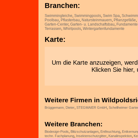
Branchen:
Swimmingteiche
,
Swimmingpools
,
Swim Spa
,
Schwimmt
Poolbau
,
Pflasterbau
,
Natursteinmauern
,
Pflanzgefäße
,
Garten-Center
,
Garten- u. Landschaftsbau
,
Fundamente
Terrassen
,
Whirlpools
,
Wintergartenfundamente
Karte:
Um die Karte anzuzeigen, wer
Klicken Sie hie
Weitere Firmen in Wildpoldsri
,
,
Brüggemann, Dieter
STEGMAIER GmbH
Schellheimer Gart
Weitere Branchen:
,
,
,
Biodesign-Pools
Blitzschutzanlagen
Entfeuchtung
Entkernun
,
,
,
techn. Fachplanung
Insektenschutzgitter
Kanalinspektion
Ke