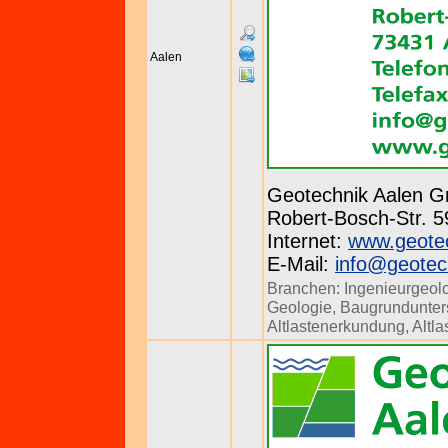
Aalen
Geotechnik Aalen 
Robert-Bosch-Str. 59
Internet:
www.geotec
E-Mail:
info@geotec
Branchen:
Ingenieurgeol
Geologie
,
Baugrundunte
Altlastenerkundung
,
Altl