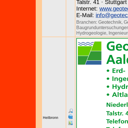
Talstr. 41 · Stuttgar
Internet:
www.geotec
E-Mail:
info@geotec
Branchen:
Geotechnik
,
G
Baugrunduntersuchunge
Hydrogeologie
,
Ingenieu
Heilbronn