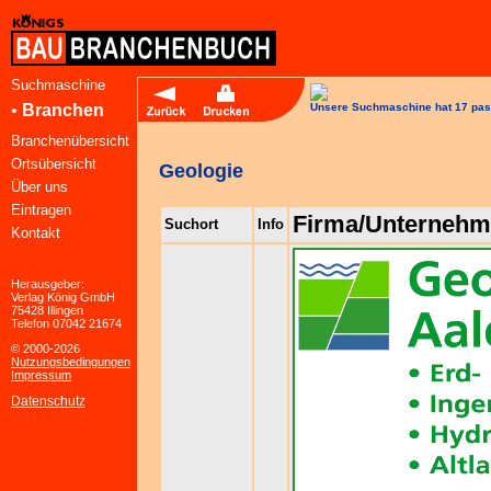
Suchmaschine
•
Branchen
Unsere Suchmaschine hat 17 pas
Branchenübersicht
Ortsübersicht
Geologie
Über uns
Eintragen
Firma/Unterneh
Suchort
Info
Kontakt
Herausgeber:
Verlag König GmbH
75428 Illingen
Telefon 07042 21674
© 2000-2026
Nutzungsbedingungen
Impressum
Datenschutz