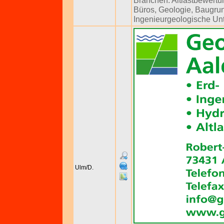
Branchen:
Altlastbewertu
Büros
,
Geologie
,
Baugru
Ingenieurgeologische U
Ulm/D.