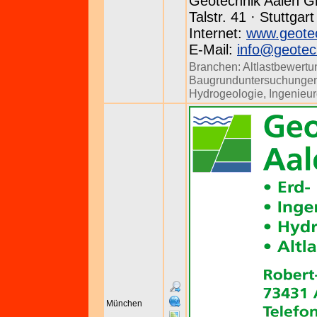
Geotechnik Aalen 
Talstr. 41 · Stuttgar
Internet:
www.geotec
E-Mail:
info@geotec
Branchen:
Altlastbewertu
Baugrunduntersuchunge
Hydrogeologie
,
Ingenieu
München