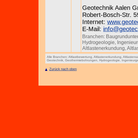
Geotechnik Aalen 
Robert-Bosch-Str. 59
Internet:
www.geotec
E-Mail:
info@geotec
Branchen:
Baugrundunte
Hydrogeologie
,
Ingenieu
Altlastenerkundung
,
Altl
Alle Branchen:
Altlastbewertung
,
Altlastenerkundung
,
Altlastens
Geotechnik
,
Geothermiebohrungen
,
Hydrogeologie
,
Ingenieurg
Zurück nach oben