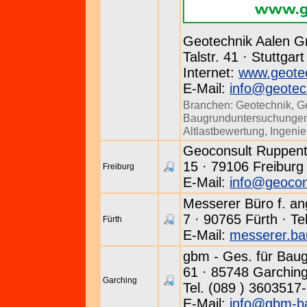
Geotechnik Aalen 
Talstr. 41 · Stuttgar
Internet:
www.geotec
E-Mail:
info@geotec
Branchen:
Geotechnik
,
G
Baugrunduntersuchunge
Altlastbewertung
,
Ingeni
Geoconsult Ruppenth
15 · 79106 Freiburg 
Freiburg
E-Mail:
info@geocon
Messerer Büro f. an
7 · 90765 Fürth · Te
Fürth
E-Mail:
messerer.ba
gbm - Ges. für Baug
61 · 85748 Garchin
Garching
Tel. (089 ) 3603517
E-Mail:
info@gbm-ba