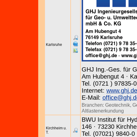
Karlsruhe
GHJ Ing.-Ges. für 
Am Hubengut 4 · Ka
Tel. (0721 ) 97835-0
Internet:
www.ghj.d
E-Mail:
office@ghj.d
Branchen:
Geotechnik
,
G
Altlastenerkundung
BWU Institut für Hyd
146 · 73230 Kirchhe
Kirchheim u.
T.
Tel. (07021) 9840-0