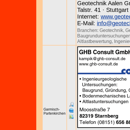
Geotechnik Aalen 
Talstr. 41 · Stuttgar
Internet:
www.geotec
E-Mail:
info@geotec
Branchen:
Geotechnik
,
Ge
Baugrunduntersuchunge
Altlastbewertung
,
Ingeni
Garmisch-
Partenkirchen