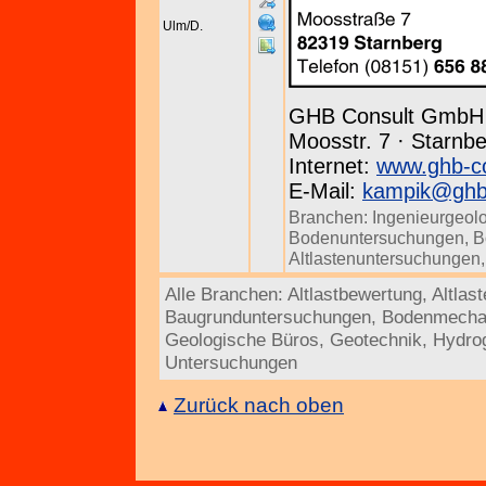
Ulm/D.
GHB Consult GmbH
Moosstr. 7 · Starnbe
Internet:
www.ghb-co
E-Mail:
kampik@ghb-
Branchen:
Ingenieurgeol
Bodenuntersuchungen
,
B
Altlastenuntersuchungen
Alle Branchen:
Altlastbewertung
,
Altlas
Baugrunduntersuchungen
,
Bodenmecha
Geologische Büros
,
Geotechnik
,
Hydro
Untersuchungen
Zurück nach oben