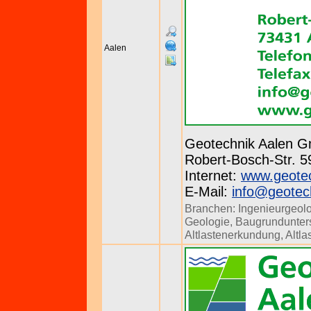
Aalen
Geotechnik Aalen 
Robert-Bosch-Str. 59
Internet:
www.geotec
E-Mail:
info@geotec
Branchen:
Ingenieurgeol
Geologie
,
Baugrundunte
Altlastenerkundung
,
Altl