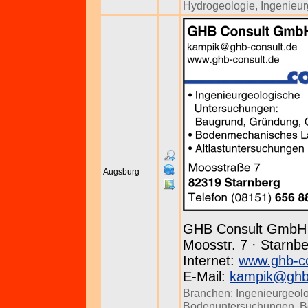
Hydrogeologie
,
Ingenieu
Augsburg
GHB Consult GmbH
Moosstr. 7 · Starnbe
Internet:
www.ghb-co
E-Mail:
kampik@ghb-
Branchen:
Ingenieurgeol
Bodenuntersuchungen
,
B