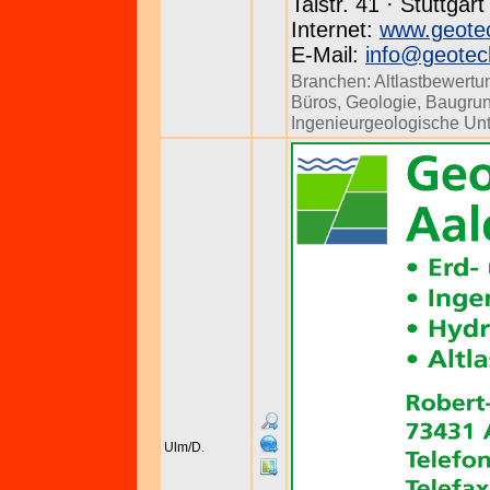
Talstr. 41 · Stuttgar
Internet:
www.geotec
E-Mail:
info@geotec
Branchen:
Altlastbewertu
Büros
,
Geologie
,
Baugrun
Ingenieurgeologische Un
Ulm/D.