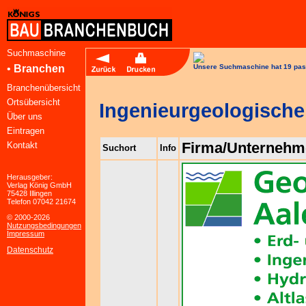
Suchmaschine
•
Branchen
Unsere Suchmaschine hat 19 pas
Branchenübersicht
Ortsübersicht
Ingenieurgeologisch
Über uns
Eintragen
Firma/Unternehm
Kontakt
Suchort
Info
Herausgeber:
Verlag König GmbH
75428 Illingen
Telefon 07042 21674
© 2000-2026
Nutzungsbedingungen
Impressum
Datenschutz