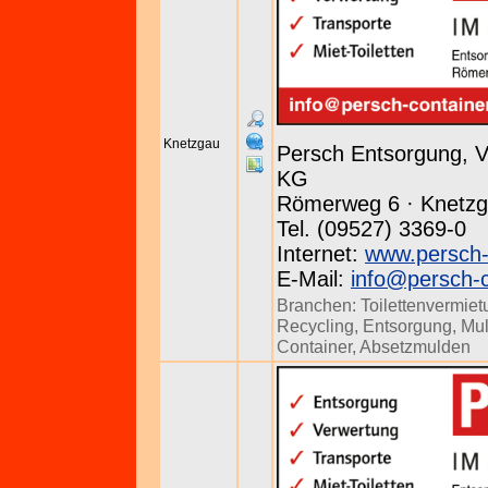
Knetzgau
Persch Entsorgung, 
KG
Römerweg 6 · Knetz
Tel. (09527) 3369-0
Internet:
www.persch-
E-Mail:
info@persch-c
Branchen:
Toilettenvermie
Recycling
,
Entsorgung
,
Mu
Container
,
Absetzmulden