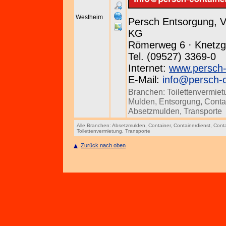
Westheim
Persch Entsorgung, 
KG
Römerweg 6 · Knetz
Tel. (09527) 3369-0
Internet:
www.persch-
E-Mail:
info@persch-c
Branchen:
Toilettenvermie
Mulden
,
Entsorgung
,
Conta
Absetzmulden
,
Transporte
Alle Branchen:
Absetzmulden
,
Container
,
Containerdienst
,
Conta
Toilettenvermietung
,
Transporte
Zurück nach oben