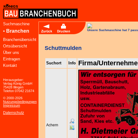
Suchmaschine
•
Branchen
Unsere Suchmaschine hat 7 pass
Branchenübersicht
Ortsübersicht
Schuttmulden
Über uns
Eintragen
Firma/Unternehme
Suchort
Info
Kontakt
Herausgeber:
Verlag König GmbH
75428 Illingen
Telefon 07042 21674
© 2000-2026
Nutzungsbedingungen
Impressum
Datenschutz
Achern