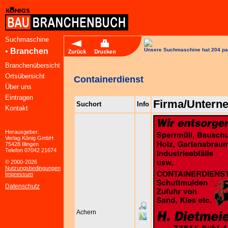
Suchmaschine
•
Branchen
Unsere Suchmaschine hat 204 pa
Branchenübersicht
Ortsübersicht
Containerdienst
Über uns
Eintragen
Firma/Untern
Suchort
Info
Kontakt
Herausgeber:
Verlag König GmbH
75428 Illingen
Telefon 07042 21674
© 2000-2026
Nutzungsbedingungen
Impressum
Datenschutz
Achern