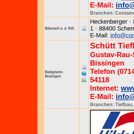
E-Mail:
info
Branchen:
Contain
Heckenberger · 
1 · 88400 Schem
Biberach a. d. Riß
E-Mail:
info@con
Schütt Tie
Gustav-Rau-S
Bissingen
Telefon (0714
Bietigheim-
Bissingen
54118
Internet:
www
E-Mail:
info@
Branchen:
Tiefbau