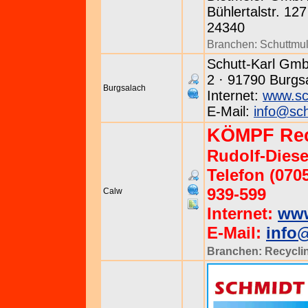
Bühlertalstr. 127
24340
Branchen:
Schuttmu
Schutt-Karl GmbH
2 · 91790 Burgsa
Burgsalach
Internet:
www.sch
E-Mail:
info@sch
KÖMPF Rec
Rudolf-Diese
Telefon (0705
939-599
Calw
Internet:
www
E-Mail:
info
Branchen:
Recycli