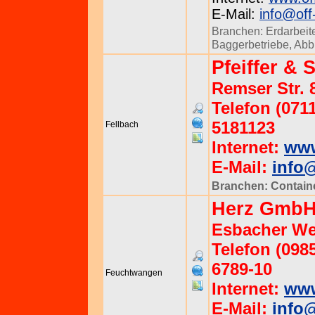
E-Mail:
info@off
Branchen:
Erdarbeit
Baggerbetriebe
,
Abb
Pfeiffer &
Remser Str. 
Telefon (0711
5181123
Fellbach
Internet:
www
E-Mail:
info@
Branchen:
Contain
Herz Gmb
Esbacher We
Telefon (0985
6789-10
Feuchtwangen
Internet:
www
E-Mail:
info