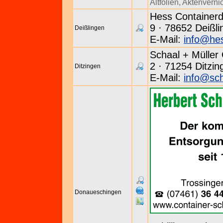
Altfolien
,
Aktenverni
Hess Containerd
9 · 78652 Deißli
Deißlingen
E-Mail:
info@he
Schaal + Müller
2 · 71254 Ditzin
Ditzingen
E-Mail:
info@sch
Donaueschingen