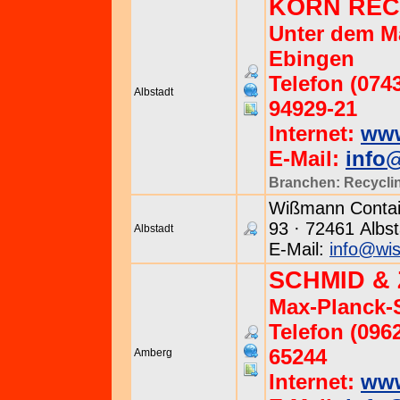
KORN REC
Unter dem Ma
Ebingen
Telefon (0743
Albstadt
94929-21
Internet:
www
E-Mail:
info@
Branchen:
Recycli
Wißmann Contain
93 · 72461 Albst
Albstadt
E-Mail:
info@wi
SCHMID &
Max-Planck-S
Telefon (0962
65244
Amberg
Internet:
www