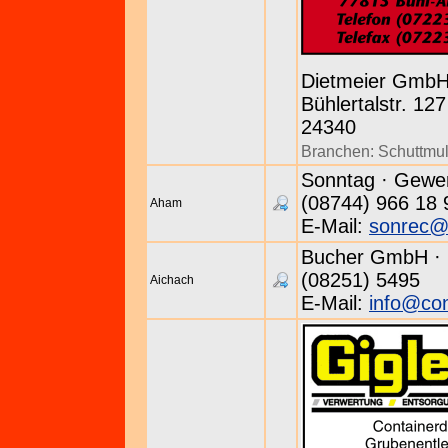
Dietmeier Gmb
Bühlertalstr. 127
24340
Branchen:
Schuttmu
Sonntag · Gewer
(08744) 966 18 
Aham
E-Mail:
sonrec@
Bucher GmbH · B
(08251) 5495
Aichach
E-Mail:
info@con