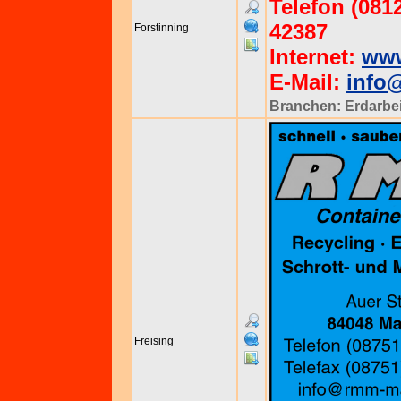
Telefon (0812
42387
Forstinning
Internet:
www
E-Mail:
info@
Branchen:
Erdarbe
Freising