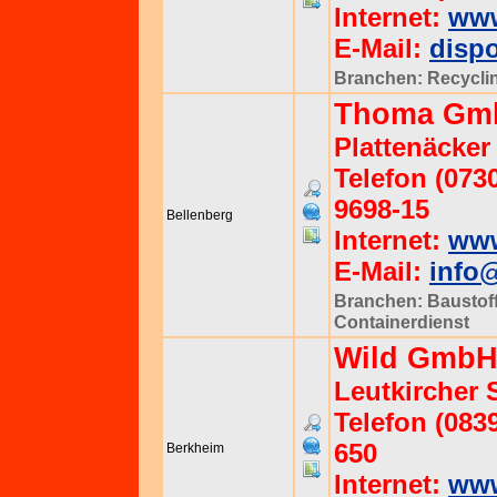
Internet:
www
E-Mail:
disp
Branchen:
Recycli
Thoma Gm
Plattenäcker
Telefon (0730
9698-15
Bellenberg
Internet:
ww
E-Mail:
info
Branchen:
Baustof
Containerdienst
Wild GmbH
Leutkircher 
Telefon (0839
650
Berkheim
Internet:
www