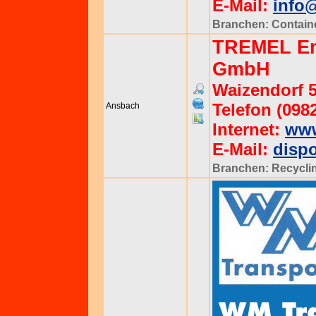
E-Mail:
info
Branchen:
Contain
TREMEL Ent
GmbH
Waizendorf 5
Telefon (098
Ansbach
Internet:
www
E-Mail:
disp
Branchen:
Recycli