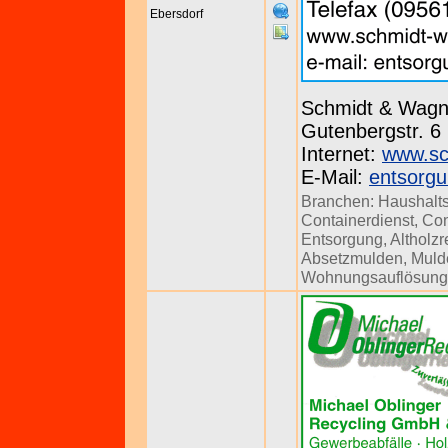
Ebersdorf
Schmidt & Wag
Gutenbergstr. 6
Internet:
www.sc
E-Mail:
entsorg
Branchen:
Haushalt
Containerdienst
,
Con
Entsorgung
,
Altholzr
Absetzmulden
,
Muld
Wohnungsauflösun