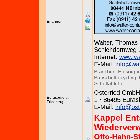
Erlangen
Walter, Thomas
Schlehdornweg 1
Internet:
www.wal
E-Mail:
info@wal
Branchen:
Entsorgu
Bauschuttrecycling
,
Schuttabfuhr
Osterried GmbH 
Eurasburg b.
1 · 86495 Euras
Friedberg
E-Mail:
info@ost
Kappel En
Wiederver
Otto-Hahn-St