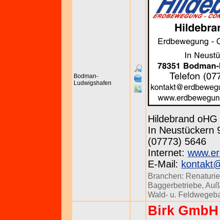
Bodman-
Ludwigshafen
Hildebrand oHG
In Neustückern 
(07773) 5646
Internet:
www.er
E-Mail:
kontakt
Branchen:
Renaturi
Baggerbetriebe
,
Auß
Wald- u. Feldwegeb
Birk GmbH 