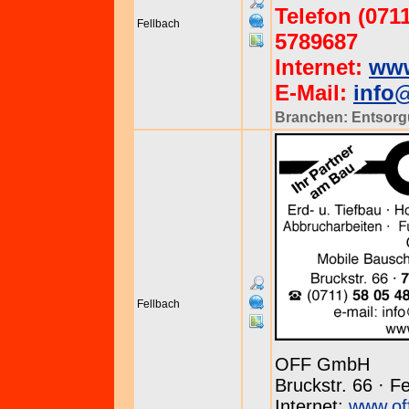
Telefon (0711
Fellbach
5789687
Internet:
www
E-Mail:
info
Branchen:
Entsor
Fellbach
OFF GmbH
Bruckstr. 66 · F
Internet:
www.off