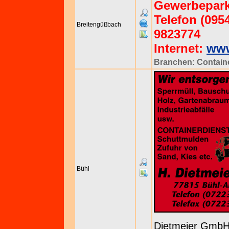
Gewerbepark
Telefon (0954
Breitengüßbach
9823774
Internet:
www
Branchen:
Contain
Bühl
Dietmeier Gmb