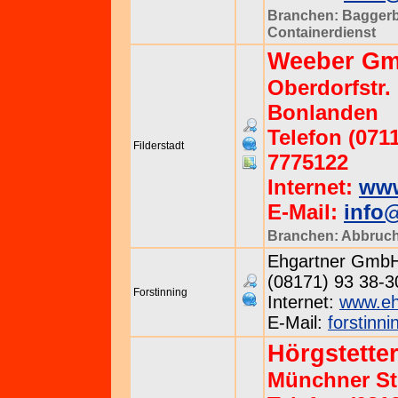
Branchen:
Baggerb
Containerdienst
Weeber Gm
Oberdorfstr. 
Bonlanden
Telefon (0711
Filderstadt
7775122
Internet:
www
E-Mail:
info
Branchen:
Abbruc
Ehgartner GmbH ·
(08171) 93 38-3
Forstinning
Internet:
www.eh
E-Mail:
forstinn
Hörgstette
Münchner Str