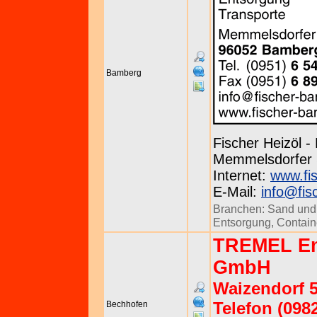
Bamberg
Fischer Heizöl -
Memmelsdorfer S
Internet:
www.fi
E-Mail:
info@fi
Branchen:
Sand und
Entsorgung
,
Contain
TREMEL Ent
GmbH
Waizendorf 5
Telefon (098
Bechhofen