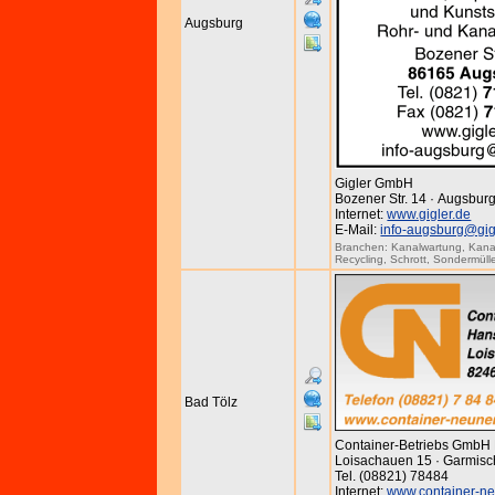
Augsburg
Gigler GmbH
Bozener Str. 14 · Augsburg
Internet:
www.gigler.de
E-Mail:
info-augsburg@gig
Branchen:
Kanalwartung
,
Kana
Recycling
,
Schrott
,
Sondermüll
Bad Tölz
Container-Betriebs GmbH
Loisachauen 15 · Garmisc
Tel. (08821) 78484
Internet:
www.container-ne