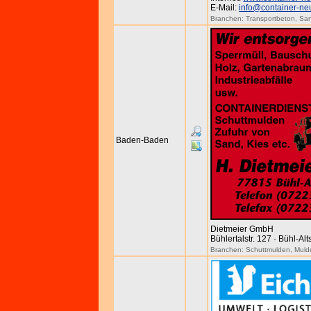
E-Mail:
info@container-ne
Branchen:
Transportbeton
,
San
Baden-Baden
Dietmeier GmbH
Bühlertalstr. 127 · Bühl-Al
Branchen:
Schuttmulden
,
Muld