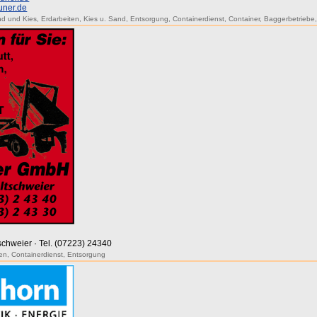
uner.de
d und Kies
,
Erdarbeiten
,
Kies u. Sand
,
Entsorgung
,
Containerdienst
,
Container
,
Baggerbetriebe
tschweier · Tel. (07223) 24340
en
,
Containerdienst
,
Entsorgung