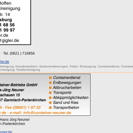
 · Tel. (0821 ) 716856
ler.de
lreinigung
,
Kanalinspektion
,
Grubenentleerungen
,
Folien
,
Entsorgung
,
Containerdienst
,
Containe
entsorgung
,
Straßenreinigung
 Hans-Jörg Neuner
h-Partenkirchen
uner.de