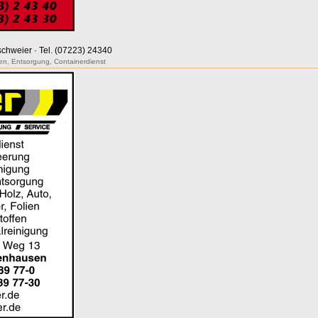
tschweier · Tel. (07223) 24340
en
,
Entsorgung
,
Containerdienst