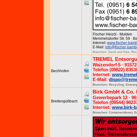
Fischer Heizöl - Mulden
Memmelsdorfer Str. 59 · B
Internet:
www.fischer-bam
E-Mail:
info@fischer-bam
Branchen:
Sand und Kies
,
Rec
TREMEL Entsorgu
Waizendorf 5 · 9157
Telefon (09822) 8353
Bechhofen
Internet:
www.tremel
E-Mail:
dispo@treme
Branchen:
Recycling
,
Entsor
Birk GmbH & Co. 
Gewerbepark 12 · 9
Breitengüßbach
Telefon (09544) 9823
Internet:
www.birk-b
Branchen:
Containerdienst
,
E