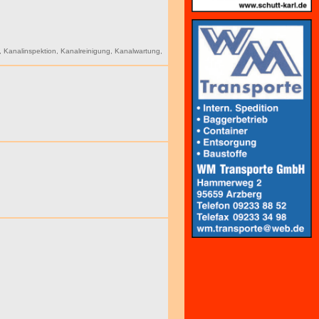
,
Kanalinspektion
,
Kanalreinigung
,
Kanalwartung
,