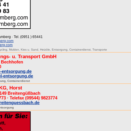
amberg · Tel. (0951 ) 65441
berg.com
berg.com
ycling
,
Mulden
,
Kies u. Sand
,
Heizöle
,
Entsorgung
,
Containerdienst
,
Transporte
ngs- u. Transport GmbH
2 Bechhofen
0
-entsorgung.de
l-entsorgung.de
gung
,
Containerdienst
KG, Horst
6149 Breitengüßbach
773 · Telefax (09544) 9823774
reitenguessbach.de
ntsorgung