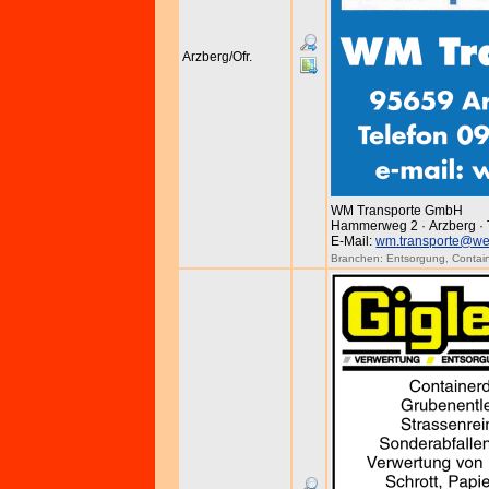
Arzberg/Ofr.
WM Transporte GmbH
Hammerweg 2 · Arzberg · 
E-Mail:
wm.transporte@we
Branchen:
Entsorgung
,
Contain