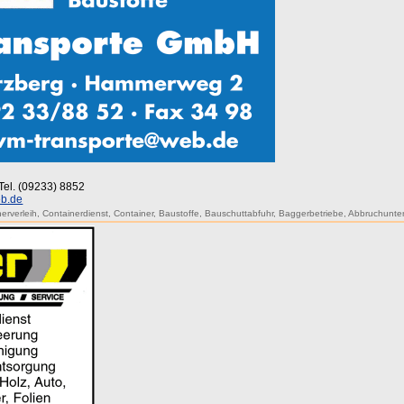
Tel. (09233) 8852
b.de
erverleih
,
Containerdienst
,
Container
,
Baustoffe
,
Bauschuttabfuhr
,
Baggerbetriebe
,
Abbruchunt