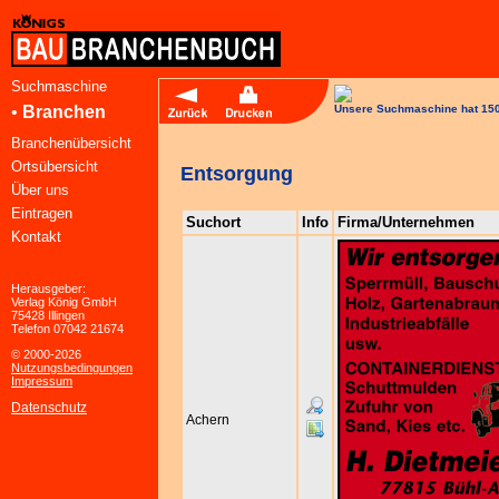
Suchmaschine
•
Branchen
Unsere Suchmaschine hat 150
Branchenübersicht
Ortsübersicht
Entsorgung
Über uns
Eintragen
Suchort
Info
Firma/Unternehmen
Kontakt
Herausgeber:
Verlag König GmbH
75428 Illingen
Telefon 07042 21674
© 2000-2026
Nutzungsbedingungen
Impressum
Datenschutz
Achern