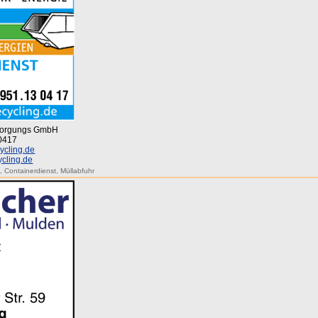
tsorgungs GmbH
30417
ycling.de
ycling.de
g
,
Containerdienst
,
Müllabfuhr