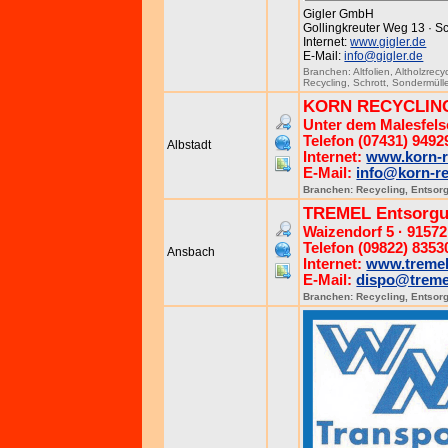
Gigler GmbH
Gollingkreuter Weg 13 · S
Internet:
www.gigler.de
E-Mail:
info@gigler.de
Branchen:
Altfolien
,
Altholzrecy
Recycling
,
Schrott
,
Sondermüll
KORN RECYCLIN
Unter dem Malesfels
Telefon (07431) 94929
Albstadt
Internet:
www.korn-r
E-Mail:
info@korn-re
Branchen:
Recycling
,
Entsor
TREMEL Entsorgu
Waizendorf 5 · 9157
Telefon (09822) 8353
Ansbach
Internet:
www.tremel
E-Mail:
dispo@treme
Branchen:
Recycling
,
Entsor