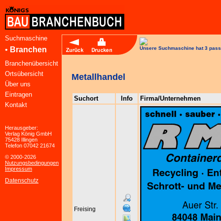
Suchmaschine
•
Branchen
Unsere Suchmaschine hat 3 pass
Branchenübersicht
Ortsübersicht
Metallhandel
Über uns
Eintragen
Suchort
Info
Firma/Unternehmen
Kontakt
Herausgeber:
Verlag König GmbH
75428 Illingen
Telefon 07042 21674
© 2000-2026
Nutzungsbedingungen
Impressum
Datenschutz
Freising