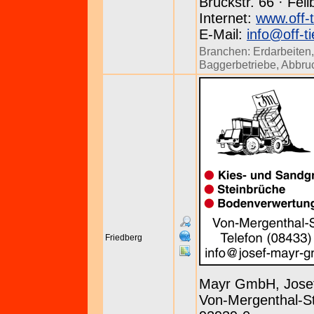
Bruckstr. 66 · Fel
Internet:
www.off-t
E-Mail:
info@off-t
Branchen:
Erdarbeiten
Baggerbetriebe
,
Abbru
Friedberg
Mayr GmbH, Jose
Von-Mergenthal-St