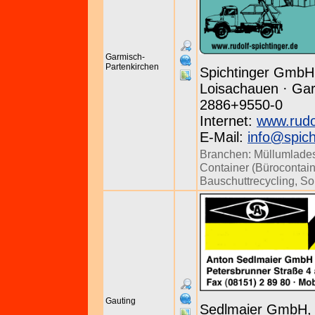
Garmisch-
Partenkirchen
Spichtinger GmbH
Loisachauen · Gar
2886+9550-0
Internet:
www.rudol
E-Mail:
info@spic
Branchen:
Müllumlades
Container (Bürocontain
Bauschuttrecycling
,
So
Gauting
Sedlmaier GmbH,