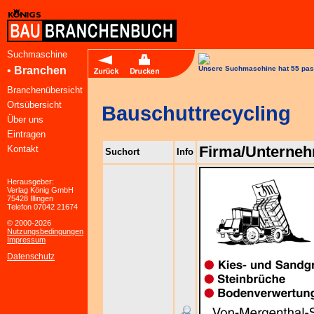
Suchmaschine
•
Branchen
Unsere Suchmaschine hat 55 pas
Branchenübersicht
Ortsübersicht
Bauschuttrecycling
Über uns
Eintragen
Firma/Unterne
Kontakt
Suchort
Info
Herausgeber:
Verlag König GmbH
75428 Illingen
Telefon 07042 21674
© 2000-2026
Nutzungsbedingungen
Impressum
Datenschutz