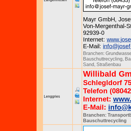
Langenmosen
Mayr GmbH, Jose
Von-Mergenthal-St
92939-0
Internet:
www.jose
E-Mail:
info@jose
Branchen:
Grundwasse
Bauschuttrecycling
,
Ba
Sand
,
Straßenbau
Willibald Gm
Schlegldorf 7
Telefon (08042
Lenggries
Internet:
www.k
E-Mail:
info@k
Branchen:
Transport
Bauschuttrecycling