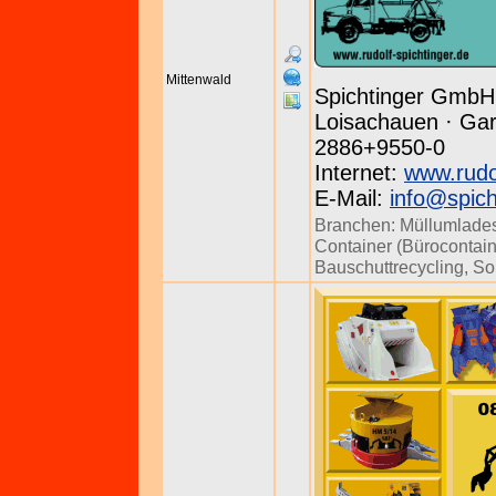
Mittenwald
Spichtinger GmbH
Loisachauen · Gar
2886+9550-0
Internet:
www.rudol
E-Mail:
info@spic
Branchen:
Müllumlades
Container (Bürocontain
Bauschuttrecycling
,
So