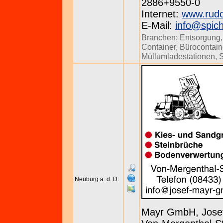
2886+9550-0
Internet:
www.rudol
E-Mail:
info@spic
Branchen:
Entsorgung
Container
,
Bürocontai
Müllumladestationen
,
Neuburg a. d. D.
Mayr GmbH, Jose