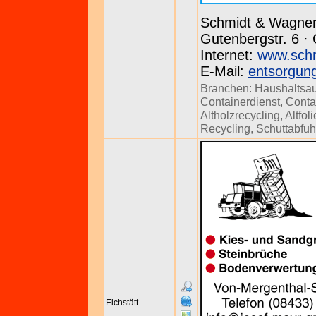
Schmidt & Wagn
Gutenbergstr. 6 ·
Internet:
www.schm
E-Mail:
entsorgun
Branchen:
Haushaltsa
Containerdienst
,
Conta
Altholzrecycling
,
Altfol
Recycling
,
Schuttabfuh
Eichstätt