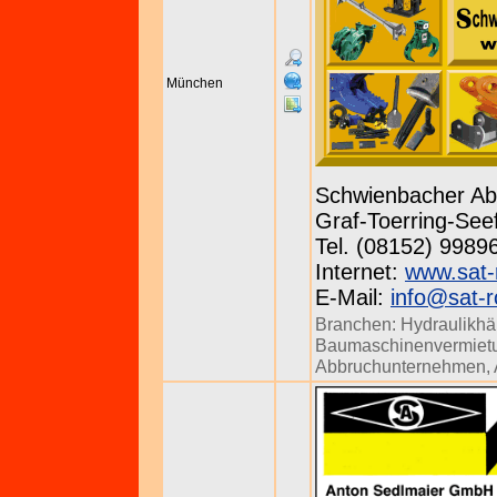
München
Schwienbacher Ab
Graf-Toerring-See
Tel. (08152) 9989
Internet:
www.sat-
E-Mail:
info@sat-r
Branchen:
Hydraulikh
Baumaschinenvermiet
Abbruchunternehmen
,