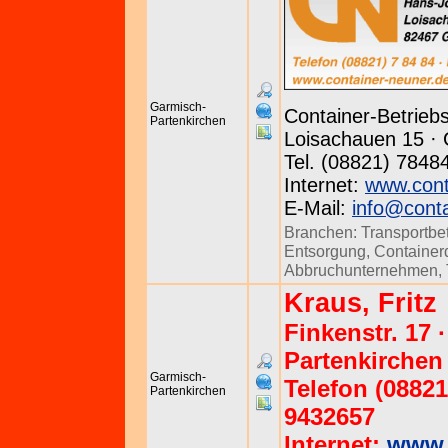
Garmisch-
Container-Betrie
Partenkirchen
Loisachauen 15 · 
Tel. (08821) 7848
Internet:
www.cont
E-Mail:
info@conta
Branchen:
Transportbe
Entsorgung
,
Container
Abbruchunternehmen
,
Kraus, Fritz
Finkenstr. 17 
Partenkirchen
Garmisch-
Telefon (08821
Partenkirchen
9432657
Internet:
www.k