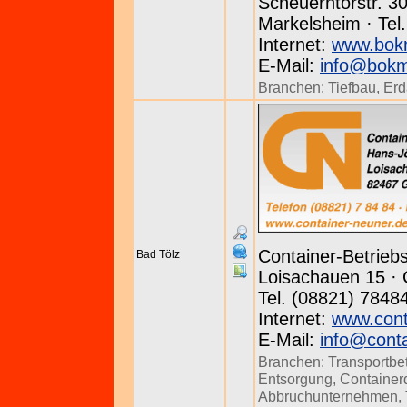
Scheuerntorstr. 3
Markelsheim · Tel
Internet:
www.bok
E-Mail:
info@bokm
Branchen:
Tiefbau
,
Erd
Container-Betrie
Bad Tölz
Loisachauen 15 · 
Tel. (08821) 7848
Internet:
www.cont
E-Mail:
info@conta
Branchen:
Transportbe
Entsorgung
,
Container
Abbruchunternehmen
,