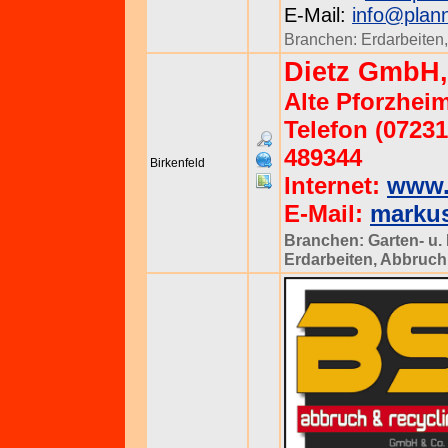
E-Mail:
info@plan
Branchen:
Erdarbeiten
Dietz GmbH,
Alte Pforzheim
Telefon (07231
489344
Birkenfeld
Internet:
www.
E-Mail:
markus
Branchen:
Garten- u
Erdarbeiten
,
Abbruch