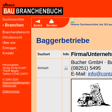
Suchmaschine
•
Branchen
Unsere Suchmaschine hat 116 pa
Branchenübersicht
Ortsübersicht
Baggerbetriebe
Über uns
Eintragen
Firma/Unterne
Kontakt
Suchort
Info
Bucher GmbH · Bad
Herausgeber:
(08251) 5495
Verlag König GmbH
Aichach
75428 Illingen
E-Mail:
info@conta
Telefon 07042 21674
© 2000-2026
Nutzungsbedingungen
Impressum
Datenschutz