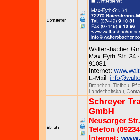
Dornstetten
Waltersbacher Gm
Max-Eyth-Str. 34 ·
91081
Internet:
www.walt
E-Mail:
info@walt
Branchen:
Tiefbau
,
Pfl
Landschaftsbau
,
Conta
Schreyer Tr
GmbH
Neusorger Str.
Telefon (09234
Ebnath
Internet:
www.