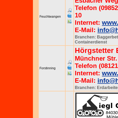
Esbacher Weg
Telefon (09852
10
Feuchtwangen
Internet:
www.
E-Mail:
info@h
Branchen:
Baggerbet
Containerdienst
Hörgstetter
Münchner Str.
Telefon (08121
Forstinning
Internet:
www.
E-Mail:
info@h
Branchen:
Erdarbeit