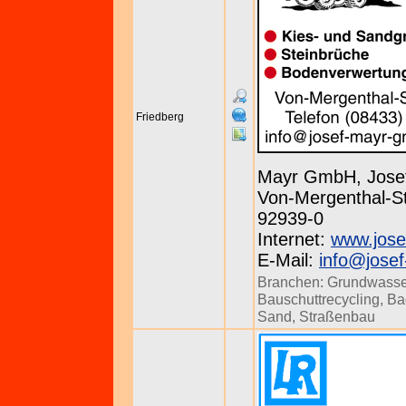
Friedberg
Mayr GmbH, Jose
Von-Mergenthal-St
92939-0
Internet:
www.jose
E-Mail:
info@jose
Branchen:
Grundwasse
Bauschuttrecycling
,
Ba
Sand
,
Straßenbau