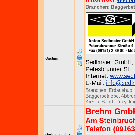
Branchen:
Baggerbet
Gauting
Sedlmaier GmbH,
Petesbrunner Str. 
Internet:
www.sed
E-Mail:
info@sedl
Branchen:
Erdaushub
,
Baggerbetriebe
,
Abbru
Kies u. Sand
,
Recyclin
Brehm GmbH
Am Steinbruch
Telefon (09163
Gerhardshofen