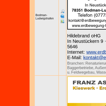
Bodman-
Ludwigshafen
Hildebrand oHG
In Neustückern 9 
5646
Internet:
www.erdb
E-Mail:
kontakt@e
Branchen:
Renaturier
Baggerbetriebe
,
Außen
u. Feldwegebau
,
Wass