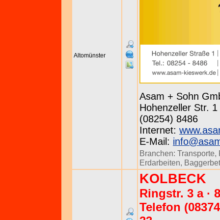
Altomünster
Asam + Sohn Gmb
Hohenzeller Str. 1
(08254) 8486
Internet:
www.asa
E-Mail:
info@asam
Branchen:
Transporte
,
Erdarbeiten
,
Baggerbet
KOLBECK
Ringstr. 3 a ·
Telefon (08374