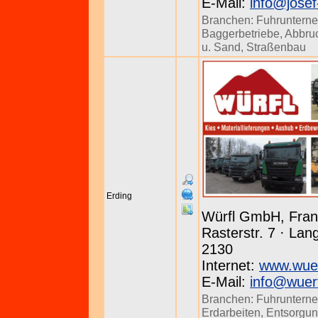
E-Mail:
info@jose
Branchen:
Fuhruntern
Baggerbetriebe
,
Abbru
u. Sand
,
Straßenbau
Erding
Würfl GmbH, Fran
Rasterstr. 7 · La
2130
Internet:
www.wuer
E-Mail:
info@wuerf
Branchen:
Fuhruntern
Erdarbeiten
,
Entsorgu