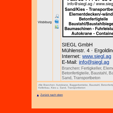
Vilsbiburg
SIEGL GmbH
Mühlenstr. 4 · Ergoldin
Internet:
www.siegl.ag
E-Mail:
info@siegl.ag
Branchen:
Fertigkeller
,
Elem
Betonfertigteile
,
Baustahl
,
Ba
Sand
,
Transportbeton
Alle Branchen:
Autokrane
,
Baggerbetriebe
,
Baustahl
,
Betonferti
Kellerbau
,
Kies u. Sand
,
Transportbeton
Zurück nach oben