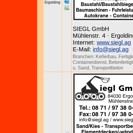
Ergolding
SIEGL GmbH
Mühlenstr. 4 · Ergoldin
Internet:
www.siegl.ag
E-Mail:
info@siegl.ag
Branchen:
Kellerbau
,
Fertigk
Containerdienst
,
Betonfertigt
u. Sand
,
Transportbeton