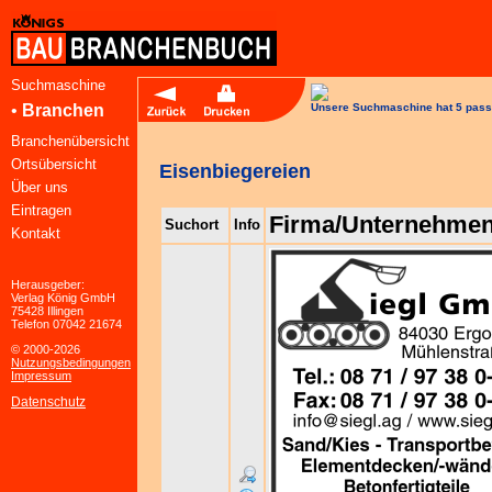
Suchmaschine
•
Branchen
Unsere Suchmaschine hat 5 pass
Branchenübersicht
Ortsübersicht
Eisenbiegereien
Über uns
Eintragen
Firma/Unternehme
Suchort
Info
Kontakt
Herausgeber:
Verlag König GmbH
75428 Illingen
Telefon 07042 21674
© 2000-2026
Nutzungsbedingungen
Impressum
Datenschutz