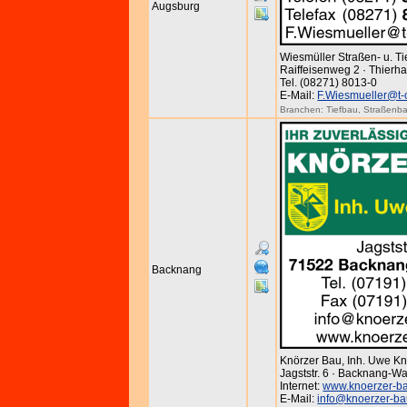
Augsburg
Wiesmüller Straßen- u. T
Raiffeisenweg 2 · Thierh
Tel. (08271) 8013-0
E-Mail:
F.Wiesmueller@t-
Branchen:
Tiefbau
,
Straßenb
Backnang
Knörzer Bau, Inh. Uwe Kn
Jagststr. 6 · Backnang-W
Internet:
www.knoerzer-b
E-Mail:
info@knoerzer-ba