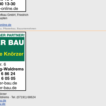
iefbau GmbH, Friedrich
aupten
online.de
au
,
Pflasterbau
,
Bauunternehmen
örzer
aldrems · Tel. (07191) 68624
au.de
u.de