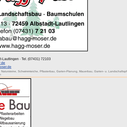
t-Lautlingen · Tel. (07431) 72103
.de
oser.de
,
Natursteine
,
Schwimmteiche
,
Pflasterbau
,
Garten-Planung
,
Mauerbau
,
Garten- u. Landschaftsp
n