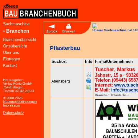
Suchmaschine
•
Branchen
Unsere Suchmaschine hat 103
Branchenübersicht
Ortsübersicht
Pflasterbau
Über uns
Eintragen
Suchort
Info
Firma/Unternehmen
Kontakt
Tuscher, Markus
Jahnstr. 15 a · 933
Telefon (09443) 658
Herausgeber:
Abensberg
Verlag König GmbH
Internet:
www.tusche
75428 Illingen
E-Mail:
info@tusche
Telefon 07042 21674
Branchen:
Pflasterbau
© 2000-2026
Nutzungsbedingungen
Impressum
Datenschutz