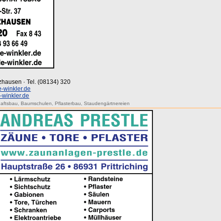
lzhausen · Tel. (08134) 320
-winkler.de
winkler.de
haftsbau
,
Baumschulen
,
Pflasterbau
,
Staudengärtnereien