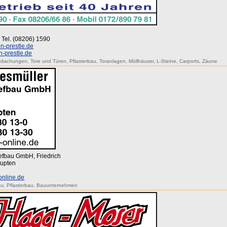
 · Tel. (08206) 1590
-prestle.de
-prestle.de
rdachungen
,
Tore und Türen
,
Pflasterbau
,
Toranlagen
,
Müllhäuser
,
L-Steine
,
Carports
,
Zäune
iefbau GmbH, Friedrich
aupten
online.de
au
,
Pflasterbau
,
Bauunternehmen