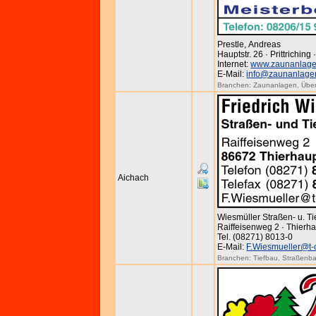
Prestle, Andreas
Hauptstr. 26 · Prittriching
Internet:
www.zaunanlagen
E-Mail:
info@zaunanlagen
Branchen:
Zaunanlagen
,
Übe
Aichach
Wiesmüller Straßen- u. T
Raiffeisenweg 2 · Thierh
Tel. (08271) 8013-0
E-Mail:
F.Wiesmueller@t-
Branchen:
Tiefbau
,
Straßenb