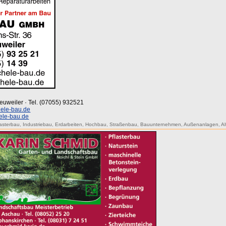
euweiler · Tel. (07055) 932521
ele-bau.de
ele-bau.de
lasterbau
,
Industriebau
,
Erdarbeiten
,
Hochbau
,
Straßenbau
,
Bauunternehmen
,
Außenanlagen
,
A