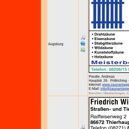
Augsburg
Prestle, Andreas
Hauptstr. 26 · Prittriching
Internet:
www.zaunanlagen
E-Mail:
info@zaunanlagen
Branchen:
Überdachungen
,
C