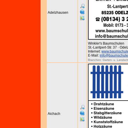
Adelzhausen
Winkler's Baumschulen
St.-Lantpert-Str. 37 · Ode
Internet:
www.baumschule
E-Mail:
info@baumschule-
Branchen:
Garten- u. Landsc
Aichach