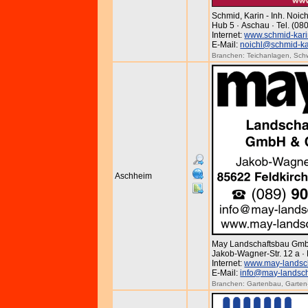
Schmid, Karin - Inh. Noi
Hub 5 · Aschau · Tel. (0
Internet:
www.schmid-kari
E-Mail:
noichl@schmid-ka
Branchen:
Teichanlagen
,
Sch
Aschheim
May Landschaftsbau Gm
Jakob-Wagner-Str. 12 a · 
Internet:
www.may-landsc
E-Mail:
info@may-landsch
Branchen:
Gartenbau
,
Garten