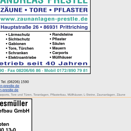
 · Tel. (08206) 1590
-prestle.de
-prestle.de
arports
,
Tore und Türen
,
Toranlagen
,
Pflasterbau
,
Müllhäuser
,
L-Steine
,
Zaunanlagen
,
Zäune