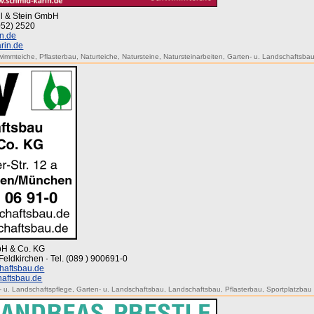
chl & Stein GmbH
8052) 2520
n.de
rin.de
wimmteiche
,
Pflasterbau
,
Naturteiche
,
Natursteine
,
Natursteinarbeiten
,
Garten- u. Landschaftsba
bH & Co. KG
Feldkirchen · Tel. (089 ) 900691-0
haftsbau.de
aftsbau.de
- u. Landschaftspflege
,
Garten- u. Landschaftsbau
,
Landschaftsbau
,
Pflasterbau
,
Sportplatzbau