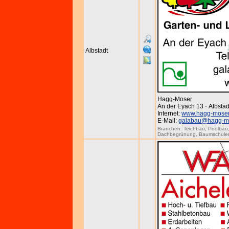
Albstadt
Hagg-Moser
An der Eyach 13 · Albstad
Internet:
www.hagg-moser
E-Mail:
galabau@hagg-m
Branchen:
Teichbau
,
Poolbau
Dachbegrünung
,
Baumschule