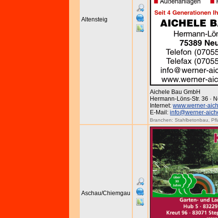
Altensteig
Aichele Bau GmbH
Hermann-Löns-Str. 36 · N
Internet:
www.werner-aich
E-Mail:
info@werner-aich
Branchen:
Stahlbetonbau
,
Pf
Aschau/Chiemgau