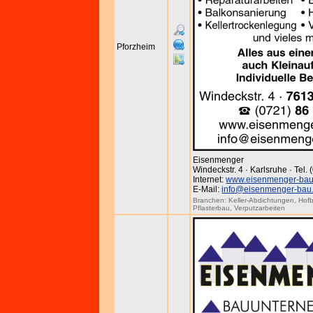
Pforzheim
Eisenmenger
Windeckstr. 4 · Karlsruhe · Tel.
Internet:
www.eisenmenger-bau
E-Mail:
info@eisenmenger-bau
Branchen:
Keller-Abdichtungen
,
Hofb
Pflasterbau
,
Verputzarbeiten