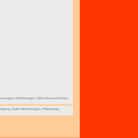
nierungen
,
Abdichtungen
,
Abbruchunternehmen
,
stigung
,
Keller-Abdichtungen
,
Pflasterbau
,