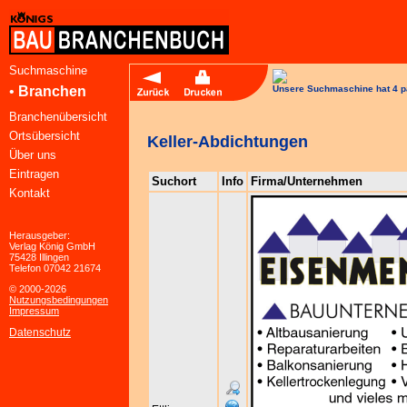
Suchmaschine
•
Branchen
Unsere Suchmaschine hat 4 p
Branchenübersicht
Ortsübersicht
Keller-Abdichtungen
Über uns
Eintragen
Suchort
Info
Firma/Unternehmen
Kontakt
Herausgeber:
Verlag König GmbH
75428 Illingen
Telefon 07042 21674
© 2000-2026
Nutzungsbedingungen
Impressum
Datenschutz