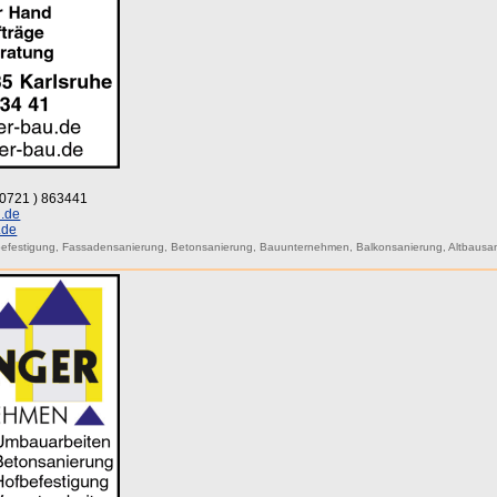
 (0721 ) 863441
.de
.de
efestigung
,
Fassadensanierung
,
Betonsanierung
,
Bauunternehmen
,
Balkonsanierung
,
Altbausa