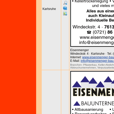
Karlsruhe
Eisenmenger
Windeckstr. 4 · Karlsruhe · Tel.
Internet:
www.eisenmenger-bau
E-Mail:
info@eisenmenger-bau
Branchen:
Pflasterbau
,
Keller-Abdic
Abbruchunternehmen
,
Verputzarbeit