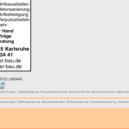
 (0721 ) 863441
.de
.de
Abdichtungen
,
Hofbefestigung
,
Fassadensanierung
,
Betonsanierung
,
Bauunternehmen
,
Altbausa
sanierungen
,
Balkonsanierung
,
Bauunternehmen
,
Betonsanierung
,
Fassadensanierung
,
Hofbefe