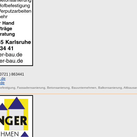
 (0721 ) 863441
.de
.de
efestigung
,
Fassadensanierung
,
Betonsanierung
,
Bauunternehmen
,
Balkonsanierung
,
Altbausa