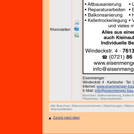
Rheinstetten
Eisenmenger
Windeckstr. 4 · Karlsruhe · Tel.
Internet:
www.eisenmenger-bau
E-Mail:
info@eisenmenger-bau
Branchen:
Balkonsanierung
,
Keller-
Pflasterbau
,
Verputzarbeiten
Alle Branchen:
Abbruchunternehmen
,
Abdichtungen
,
Altbau
Verputzarbeiten
Zurück nach oben