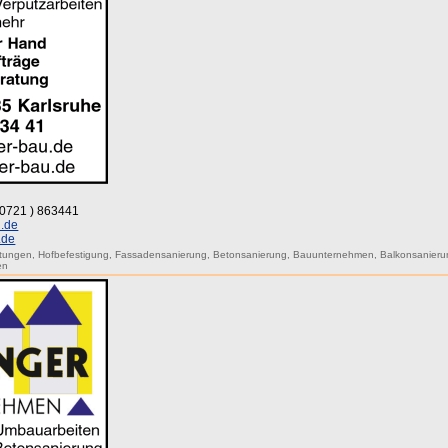
 (0721 ) 863441
.de
.de
htungen
,
Hofbefestigung
,
Fassadensanierung
,
Betonsanierung
,
Bauunternehmen
,
Balkonsanieru
en