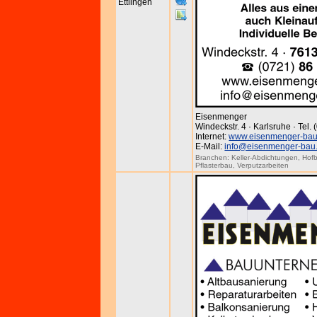
Ettlingen
Eisenmenger
Windeckstr. 4 · Karlsruhe · Tel.
Internet:
www.eisenmenger-bau
E-Mail:
info@eisenmenger-bau
Branchen:
Keller-Abdichtungen
,
Hofb
Pflasterbau
,
Verputzarbeiten