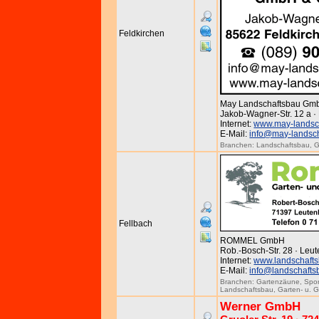
Feldkirchen
May Landschaftsbau Gm
Jakob-Wagner-Str. 12 a · 
Internet:
www.may-landsc
E-Mail:
info@may-landsc
Branchen:
Landschaftsbau
,
G
Fellbach
ROMMEL GmbH
Rob.-Bosch-Str. 28 · Leu
Internet:
www.landschaft
E-Mail:
info@landschaft
Branchen:
Gartenzäune
,
Spor
Landschaftsbau
,
Garten- u. 
Werner GmbH