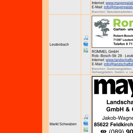
Internet:
www.mayergala
E-Mail:
info@mayergalab
Branchen:
Natursteinarbeiten
Leutenbach
ROMMEL GmbH
Rob.-Bosch-Str. 28 · Leu
Internet:
www.landschaft
E-Mail:
info@landschaft
Branchen:
Gartenwegplatten
Gehwegplatten
,
Garten- u. L
Markt Schwaben