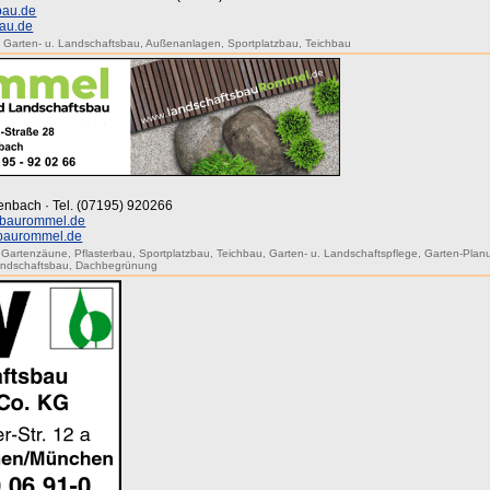
bau.de
au.de
,
Garten- u. Landschaftsbau
,
Außenanlagen
,
Sportplatzbau
,
Teichbau
tenbach · Tel. (07195) 920266
sbaurommel.de
sbaurommel.de
,
Gartenzäune
,
Pflasterbau
,
Sportplatzbau
,
Teichbau
,
Garten- u. Landschaftspflege
,
Garten-Plan
andschaftsbau
,
Dachbegrünung