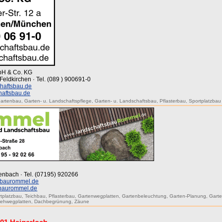
bH & Co. KG
Feldkirchen · Tel. (089 ) 900691-0
haftsbau.de
haftsbau.de
artenbau
,
Garten- u. Landschaftspflege
,
Garten- u. Landschaftsbau
,
Pflasterbau
,
Sportplatzbau
tenbach · Tel. (07195) 920266
sbaurommel.de
sbaurommel.de
tplatzbau
,
Teichbau
,
Pflasterbau
,
Gartenwegplatten
,
Gartenbeleuchtung
,
Garten-Planung
,
Garte
Gehwegplatten
,
Dachbegrünung
,
Zäune