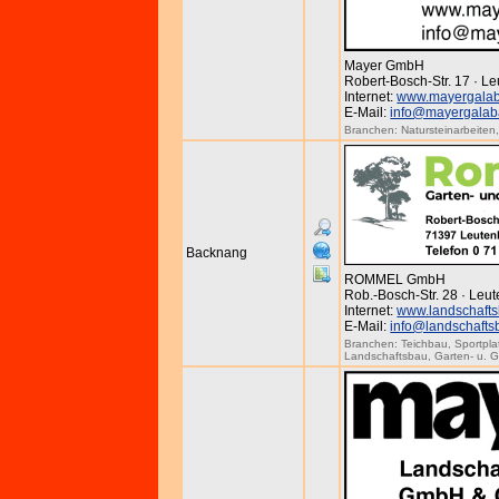
Mayer GmbH
Robert-Bosch-Str. 17 · L
Internet:
www.mayergala
E-Mail:
info@mayergalab
Branchen:
Natursteinarbeiten
Backnang
ROMMEL GmbH
Rob.-Bosch-Str. 28 · Leu
Internet:
www.landschaft
E-Mail:
info@landschaft
Branchen:
Teichbau
,
Sportpl
Landschaftsbau
,
Garten- u. 