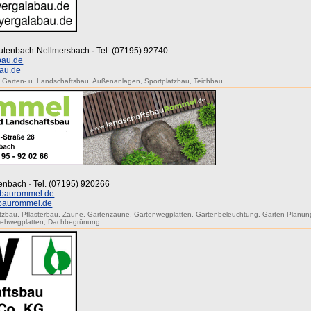
eutenbach-Nellmersbach · Tel. (07195) 92740
bau.de
au.de
,
Garten- u. Landschaftsbau
,
Außenanlagen
,
Sportplatzbau
,
Teichbau
tenbach · Tel. (07195) 920266
sbaurommel.de
sbaurommel.de
atzbau
,
Pflasterbau
,
Zäune
,
Gartenzäune
,
Gartenwegplatten
,
Gartenbeleuchtung
,
Garten-Planun
Gehwegplatten
,
Dachbegrünung