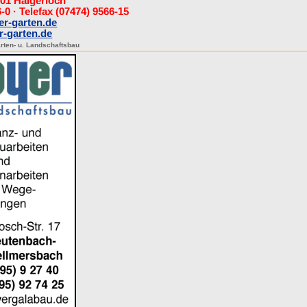
401 Haigerloch
-0 · Telefax (07474) 9566-15
r-garten.de
-garten.de
rten- u. Landschaftsbau