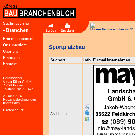
Suchmaschine
•
Branchen
Unsere Suchmaschine hat 22 
Branchenübersicht
Ortsübersicht
Sportplatzbau
Über uns
Eintragen
Suchort
Info
Firma/Unternehmen
Kontakt
Herausgeber:
Verlag König GmbH
75428 Illingen
Telefon 07042 21674
© 2000-2026
Nutzungsbedingungen
Impressum
Datenschutz
Aschheim