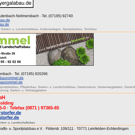
eutenbach-Nellmersbach · Tel. (07195) 92740
bau.de
au.de
,
Garten- u. Landschaftsbau
,
Außenanlagen
,
Sportplatzbau
,
Teichbau
tenbach · Tel. (07195) 920266
sbaurommel.de
sbaurommel.de
Sportplatzbau
,
Pflasterbau
,
Garten- u. Landschaftsbau
,
Gartenzäune
,
Gartenwegplatten
,
Garten
ünung
,
Garten- u. Gehwegplatten
bH
golding
5-0 · Telefax (0871 ) 97365-65
storfer.de
torfer.de
rten- u. Landschaftsbau
fts- u. Sportplatzbau e.V. · Filderstr. 109/111 · 70771 Leinfelden-Echterdingen