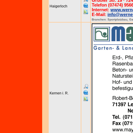
Gruoler Str. 19 · 72
Telefon (07474) 9566
Haigerloch
Internet:
www.werne
E-Mail:
info@werner
Branchen:
Sportplatzbau
,
Ga
Kernen i. R.