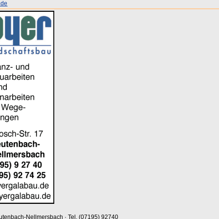
.de
eutenbach-Nellmersbach · Tel. (07195) 92740