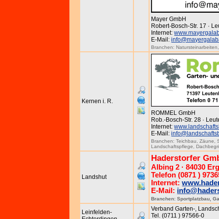
Mayer GmbH
Robert-Bosch-Str. 17 · L
Internet:
www.mayergala
E-Mail:
info@mayergalab
Branchen:
Natursteinarbeiten
Kernen i. R.
ROMMEL GmbH
Rob.-Bosch-Str. 28 · Leu
Internet:
www.landschaft
E-Mail:
info@landschaft
Branchen:
Teichbau
,
Zäune
,
Landschaftspflege
,
Dachbegr
Haderstorfer Gm
Albing 2 · 84030 Er
Telefon (0871 ) 9736
Landshut
Internet:
www.hader
E-Mail:
info@haders
Branchen:
Sportplatzbau
,
Ga
Verband Garten-, Landscha
Leinfelden-
Tel. (0711 ) 97566-0