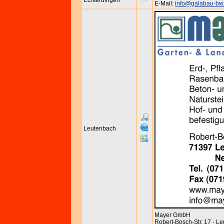
Echterdingen
E-Mail:
info@galabau-bw
Leutenbach
Mayer GmbH
Robert-Bosch-Str. 17 · L