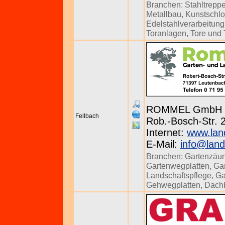
Branchen:
Stahltrepp
Metallbau
,
Kunstschlo
Edelstahlverarbeitung
Toranlagen
,
Tore und
ROMMEL GmbH
Fellbach
Rob.-Bosch-Str. 
Internet:
www.lan
E-Mail:
info@lan
Branchen:
Gartenzäu
Gartenwegplatten
,
Ga
Landschaftspflege
,
Ga
Gehwegplatten
,
Dach