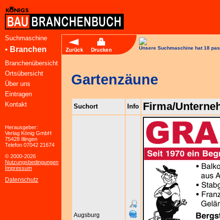
Suchmaschine
•
Branchen
Unsere Suchmaschine hat 18 pas
Branchenübersicht
Ortsübersicht
Gartenzäune
Über uns
Eintragen
Firma/Untern
Kontakt
Suchort
Info
Herausgeber:
Verlag König GmbH
75428 Illingen
Telefon 07042 21674
© 2000-2026
Nutzungsbedingungen
Impressum
Datenschutz
Augsburg