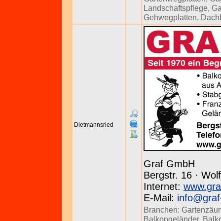
Landschaftspflege
,
Ga
Gehwegplatten
,
Dach
Dietmannsried
Graf GmbH
Bergstr. 16 · Wol
Internet:
www.gra
E-Mail:
info@graf
Branchen:
Gartenzäu
Balkongeländer
,
Balk