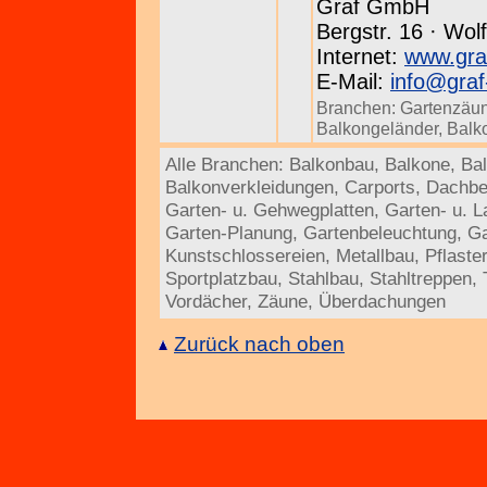
Graf GmbH
Bergstr. 16 · Wol
Internet:
www.gra
E-Mail:
info@graf
Branchen:
Gartenzäu
Balkongeländer
,
Balk
Alle Branchen:
Balkonbau
,
Balkone
,
Ba
Balkonverkleidungen
,
Carports
,
Dachbe
Garten- u. Gehwegplatten
,
Garten- u. 
Garten-Planung
,
Gartenbeleuchtung
,
Ga
Kunstschlossereien
,
Metallbau
,
Pflaste
Sportplatzbau
,
Stahlbau
,
Stahltreppen
,
Vordächer
,
Zäune
,
Überdachungen
Zurück nach oben