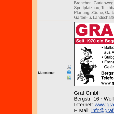
Branchen:
Gartenwegp
Sportplatzbau
,
Teichb
Planung
,
Zäune
,
Gart
Garten- u. Landschaf
Memmingen
Graf GmbH
Bergstr. 16 · Wol
Internet:
www.gra
E-Mail:
info@graf