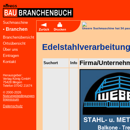
Suchmaschine
•
Branchen
Unsere Suchmaschine hat 34 pas
Branchenübersicht
Ortsübersicht
Edelstahlverarbeitun
Über uns
Eintragen
Firma/Unterneh
Kontakt
Suchort
Info
Herausgeber:
Verlag König GmbH
75428 Illingen
Telefon 07042 21674
© 2000-2026
Nutzungsbedingungen
Impressum
Datenschutz