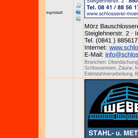
Ingolstadt
Mörz Bauschlossere
Steiglehnerstr. 2 ·
Tel. (0841 ) 885617
Internet:
www.schlo
E-Mail:
info@schlo
Branchen:
Überdachun
Schlossereien
,
Zäune
,
M
Edelstahlverarbeitung
,
B