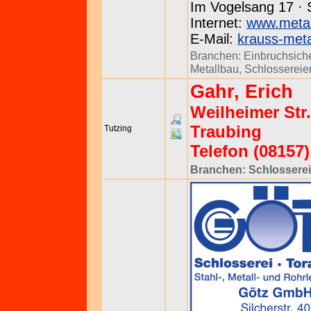
Im Vogelsang 17 · 
Internet:
www.metal
E-Mail:
krauss-meta
Branchen:
Einbruchsich
Metallbau
,
Schlossereie
Gahr, Erich
Weilheimer Str.
Traubing
Tutzing
Telefon (08157)
Branchen:
Schlossere