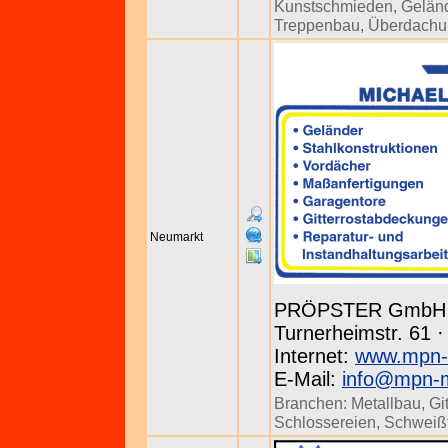
Kunstschmieden
,
Gelän
Treppenbau
,
Überdachu
Neumarkt
PRÖPSTER GmbH 
Turnerheimstr. 61 ·
Internet:
www.mpn-
E-Mail:
info@mpn-m
Branchen:
Metallbau
,
Gi
Schlossereien
,
Schweißf