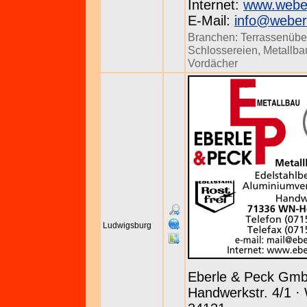
Internet:
www.weber
E-Mail:
info@weber
Branchen:
Terrassenüb
Schlossereien
,
Metallba
Vordächer
Ludwigsburg
Eberle & Peck Gm
Handwerkstr. 4/1 ·