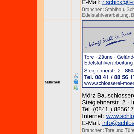
E-Mail:
r.schick@t-
Branchen:
Stahlbau
,
Sch
Edelstahlverarbeitung
,
B
München
Mörz Bauschlossere
Steiglehnerstr. 2 ·
Tel. (0841 ) 885617
Internet:
www.schlo
E-Mail:
info@schlo
Branchen:
Tore und Tür