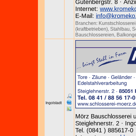
Gutenbergstr. 8 · Anzi
Internet:
www.kromek
E-Mail:
info@kromeko
Branchen:
Kunstschlossere
(kraftbetrieben)
,
Stahlbau
,
S
Bauschlossereien
,
Balkonge
Ingolstadt
Mörz Bauschlosserei 
Steiglehnerstr. 2 · In
Tel. (0841 ) 885617-0