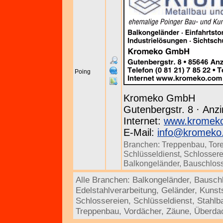
Poing
Kromeko GmbH
Gutenbergstr. 8 · Anzi
Internet:
www.kromek
E-Mail:
info@kromeko
Branchen:
Treppenbau
,
Tor
Schlüsseldienst
,
Schlossere
Balkongeländer
,
Bauschloss
Alle Branchen:
Balkongeländer
,
Bausch
Edelstahlverarbeitung
,
Geländer
,
Kunst
Schlossereien
,
Schlüsseldienst
,
Stahlb
Treppenbau
,
Vordächer
,
Zäune
,
Überda