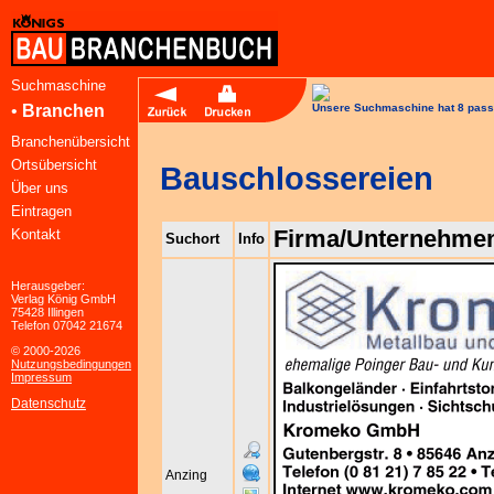
Suchmaschine
•
Branchen
Unsere Suchmaschine hat 8 pass
Branchenübersicht
Ortsübersicht
Bauschlossereien
Über uns
Eintragen
Firma/Unternehme
Kontakt
Suchort
Info
Herausgeber:
Verlag König GmbH
75428 Illingen
Telefon 07042 21674
© 2000-2026
Nutzungsbedingungen
Impressum
Datenschutz
Anzing