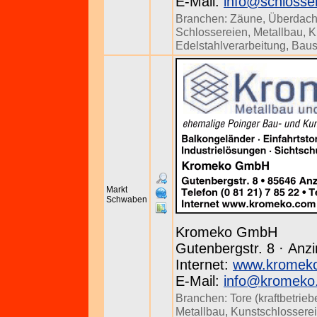
E-Mail:
info@schlosse
Branchen:
Zäune
,
Überdac
Schlossereien
,
Metallbau
,
K
Edelstahlverarbeitung
,
Baus
Markt
Schwaben
Kromeko GmbH
Gutenbergstr. 8 · Anzi
Internet:
www.kromek
E-Mail:
info@kromeko
Branchen:
Tore (kraftbetrieb
Metallbau
,
Kunstschlossere