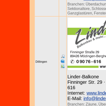
Branchen:
Überdachu
Sektionaltore
,
Schloss
Ganzglastüren
,
Fenste
Dillingen
Linder-Balkone
Finninger Str. 29 
616
Internet:
www.lind
E-Mail:
info@linde
Branchen:
Zäune
,
Übe