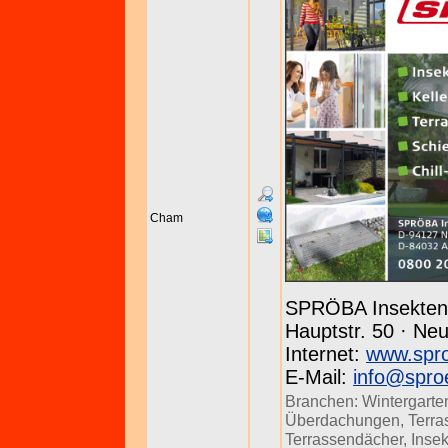
Cham
SPRÖBA Insektens
Hauptstr. 50 · Neu
Internet:
www.spr
E-Mail:
info@spro
Branchen:
Wintergarte
Überdachungen
,
Terra
Terrassendächer
,
Insek