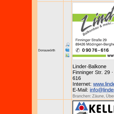
Donauwörth
Linder-Balkone
Finninger Str. 29 
616
Internet:
www.lind
E-Mail:
info@linde
Branchen:
Zäune
,
Übe