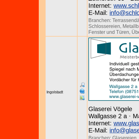
Internet:
www.schl
E-Mail:
info@schlo
Branchen:
Terrassend
Schlossereien
,
Metall
Fenster und Türen
,
Üb
Ingolstadt
Glaserei Vögele
Wallgasse 2 a · M
Internet:
www.glas
E-Mail:
info@glase
Branchen:
Glasereien
,