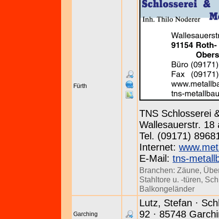
Fürth
TNS Schlosserei &
Wallesauerstr. 18
Tel. (09171) 8968
Internet:
www.meta
E-Mail:
tns-metal
Branchen:
Zäune
,
Übe
Stahltore u. -türen
,
Sch
Balkongeländer
Lutz, Stefan · Sch
92 · 85748 Garchin
Garching