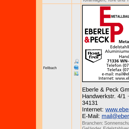
Fellbach
Eberle & Peck G
Handwerkstr. 4/1 
34131
Internet:
www.eber
E-Mail:
mail@eber
Branchen:
Sonnenschu
Geländer
,
Edelstahlver