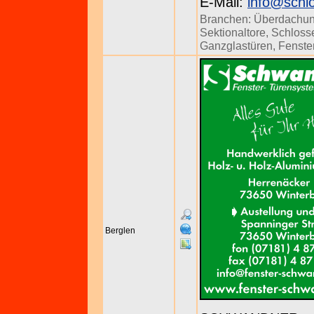
E-Mail:
info@schlo
Branchen:
Überdachu
Sektionaltore
,
Schloss
Ganzglastüren
,
Fenste
Berglen