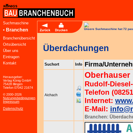
Suchmaschine
•
Branchen
Unsere Suchmaschine hat 72 pas
Branchenübersicht
Ortsübersicht
Überdachungen
Über uns
Eintragen
Firma/Unterne
Kontakt
Suchort
Info
Oberhauser
Herausgeber:
Verlag König GmbH
Rudolf-Diesel-
75428 Illingen
Telefon 07042 21674
Telefon (08251
© 2000-2026
Aichach
Nutzungsbedingungen
Internet:
www.
Impressum
E-Mail:
info@m
Datenschutz
Branchen:
Überdach