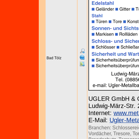
Bad Tölz
UGLER GmbH & Co
Ludwig-März-Str. 
Internet:
www.meta
E-Mail:
Ugler-Meta
Branchen:
Schlossere
Vordächer
,
Tresore
,
To