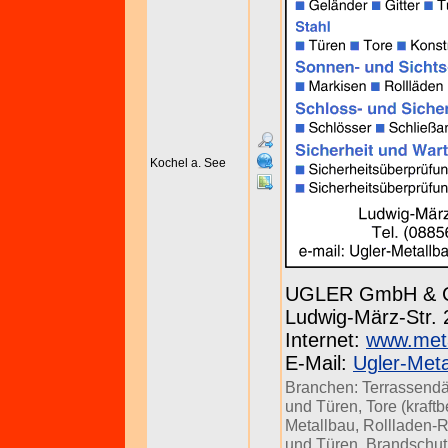
Kochel a. See
UGLER GmbH & Co
Ludwig-März-Str. 
Internet:
www.meta
E-Mail:
Ugler-Meta
Branchen:
Terrassend
und Türen
,
Tore (kraftb
Metallbau
,
Rollladen-R
und Türen
,
Brandschut