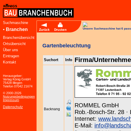
Suchmaschine
•
Branchen
Unsere Suchmaschine hat 6 pass
Branchenübersicht
Ortsübersicht
Gartenbeleuchtung
Über uns
Eintragen
Firma/Unternehm
Suchort
Info
Kontakt
Herausgeber:
Verlag König GmbH
75428 Illingen
Telefon 07042 21674
© 2000-2026
Nutzungsbedingungen
Impressum
ROMMEL GmbH
Datenschutz
Backnang
Rob.-Bosch-Str. 28 ·
Internet:
www.landsc
E-Mail:
info@landsch