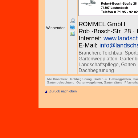
ROMMEL GmbH
Winnenden
Rob.-Bosch-Str. 28 ·
Internet:
www.landsc
E-Mail:
info@landsch
Branchen:
Teichbau
,
Sport
Gartenwegplatten
,
Gartenb
Landschaftspflege
,
Garten-
Dachbegrünung
Alle Branchen:
Dachbegrünung
,
Garten- u. Gehwegplatten
,
Gar
Gartenbeleuchtung
,
Gartenwegplatten
,
Gartenzäune
,
Pflasterb
Zurück nach oben