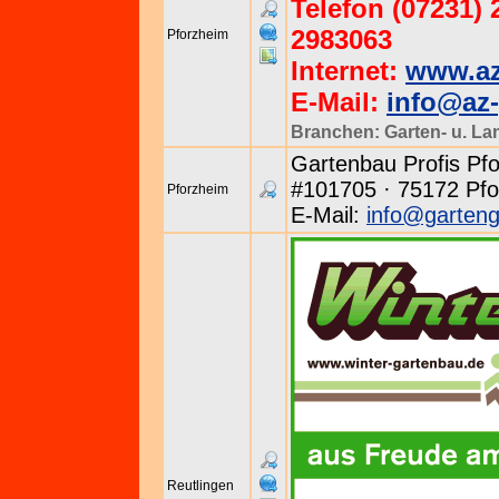
Telefon (07231) 
2983063
Pforzheim
Internet:
www.az
E-Mail:
info@az-
Branchen:
Garten- u. L
Gartenbau Profis Pfo
#101705 · 75172 Pfo
Pforzheim
E-Mail:
info@garteng
Reutlingen