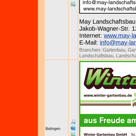
May Landschaftsba
Jakob-Wagner-Str. 12
Internet:
www.may-la
E-Mail:
info@may-la
Branchen:
Gartenbau
,
Gar
Landschaftsbau
,
Landscha
Balingen