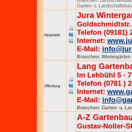
Branchen:
Landschaftsba
Garten- u. Landschaftsbau
Jura Winterg
Goldschmidtstr.
Telefon (09181) 
Neumarkt
Internet:
www.ju
E-Mail:
info@jur
Branchen:
Wintergärten
Lang Garten
Im Lehbühl 5 · 
Telefon (0781 ) 2
Offenburg
Internet:
www.ga
E-Mail:
info@gar
Branchen:
Garten- u. L
A-Z Gartenba
Gustav-Noller-St