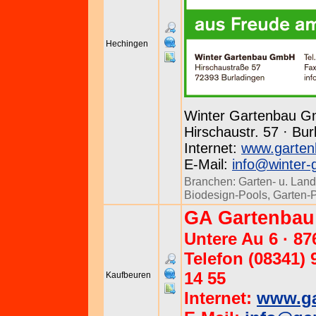
Hechingen
Winter Gartenbau 
Hirschaustr. 57 · Bur
Internet:
www.garten
E-Mail:
info@winter-
Branchen:
Garten- u. Land
Biodesign-Pools
,
Garten-
GA Gartenbau
Untere Au 6 · 8
Telefon (08341) 
14 55
Kaufbeuren
Internet:
www.ga