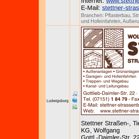
Internet:
www.stettne
E-Mail:
stettner-str
Branchen:
Pflasterbau
,
St
und Hofeinfahrten
,
Außena
Ludwigsburg
Stettner Straßen-, 
KG, Wolfgang
Gottl.-Daimler-Str. 