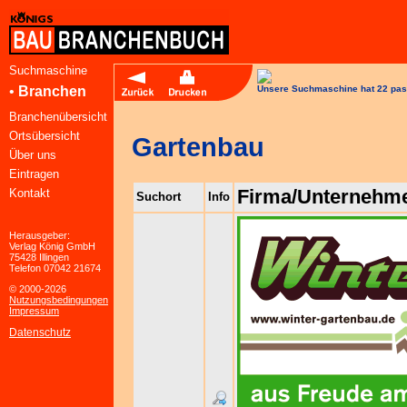
Suchmaschine
•
Branchen
Unsere Suchmaschine hat 22 pas
Branchenübersicht
Ortsübersicht
Gartenbau
Über uns
Eintragen
Firma/Unternehm
Kontakt
Suchort
Info
Herausgeber:
Verlag König GmbH
75428 Illingen
Telefon 07042 21674
© 2000-2026
Nutzungsbedingungen
Impressum
Datenschutz