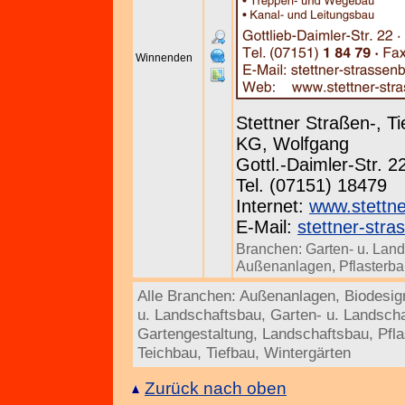
Winnenden
Stettner Straßen-, 
KG, Wolfgang
Gottl.-Daimler-Str. 
Tel. (07151) 18479
Internet:
www.stettne
E-Mail:
stettner-str
Branchen:
Garten- u. Lan
Außenanlagen
,
Pflasterb
Alle Branchen:
Außenanlagen
,
Biodesig
u. Landschaftsbau
,
Garten- u. Landscha
Gartengestaltung
,
Landschaftsbau
,
Pfl
Teichbau
,
Tiefbau
,
Wintergärten
Zurück nach oben