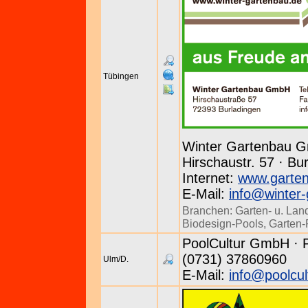
Tübingen
Winter Gartenbau 
Hirschaustr. 57 · Bu
Internet:
www.garten
E-Mail:
info@winter-
Branchen:
Garten- u. Lan
Biodesign-Pools
,
Garten-
PoolCultur GmbH · Pf
(0731) 37860960
Ulm/D.
E-Mail:
info@poolcul