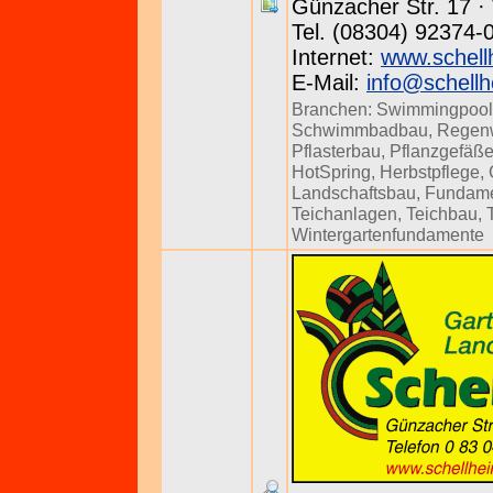
Günzacher Str. 17 · 
Tel. (08304) 92374-
Internet:
www.schell
E-Mail:
info@schellh
Branchen:
Swimmingpool
Schwimmbadbau
,
Regenw
Pflasterbau
,
Pflanzgefäß
HotSpring
,
Herbstpflege
,
Landschaftsbau
,
Fundam
Teichanlagen
,
Teichbau
,
Wintergartenfundamente