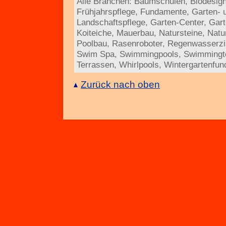
Alle Branchen:
Baumschulen
,
Biodesig
Frühjahrspflege
,
Fundamente
,
Garten- 
Landschaftspflege
,
Garten-Center
,
Gart
Koiteiche
,
Mauerbau
,
Natursteine
,
Natu
Poolbau
,
Rasenroboter
,
Regenwasserzi
Swim Spa
,
Swimmingpools
,
Swimmingt
Terrassen
,
Whirlpools
,
Wintergartenfu
Zurück nach oben