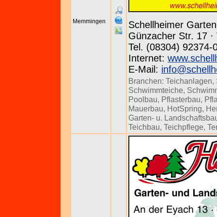
Memmingen
Schellheimer Garte
Günzacher Str. 17 · 
Tel. (08304) 92374-
Internet:
www.schell
E-Mail:
info@schellh
Branchen:
Teichanlagen
,
Schwimmteiche
,
Schwim
Poolbau
,
Pflasterbau
,
Pfl
Mauerbau
,
HotSpring
,
Her
Garten- u. Landschaftsba
Teichbau
,
Teichpflege
,
Te