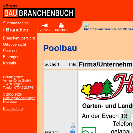
Suchmaschine
•
Branchen
Unsere Suchmaschine hat 20 pas
Branchenübersicht
Ortsübersicht
Poolbau
Über uns
Eintragen
Firma/Unternehm
Kontakt
Suchort
Info
Herausgeber:
Verlag König GmbH
75428 Illingen
Telefon 07042 21674
© 2000-2026
Nutzungsbedingungen
Impressum
Datenschutz
Albstadt