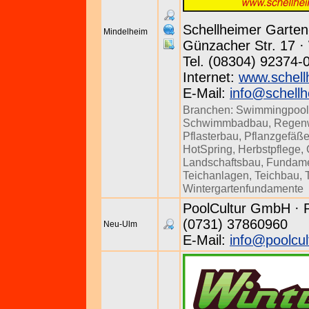
Schellheimer Garte
Mindelheim
Günzacher Str. 17 · 
Tel. (08304) 92374-
Internet:
www.schell
E-Mail:
info@schellh
Branchen:
Swimmingpool
Schwimmbadbau
,
Regenw
Pflasterbau
,
Pflanzgefäß
HotSpring
,
Herbstpflege
,
Landschaftsbau
,
Fundam
Teichanlagen
,
Teichbau
,
Wintergartenfundamente
PoolCultur GmbH · Pf
(0731) 37860960
Neu-Ulm
E-Mail:
info@poolcul