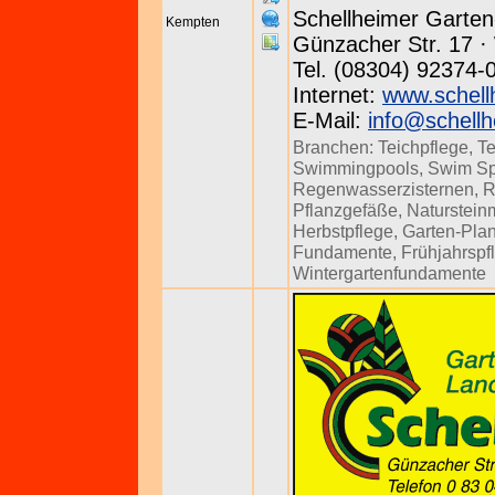
Schellheimer Garte
Kempten
Günzacher Str. 17 · 
Tel. (08304) 92374-
Internet:
www.schell
E-Mail:
info@schellh
Branchen:
Teichpflege
,
T
Swimmingpools
,
Swim S
Regenwasserzisternen
,
R
Pflanzgefäße
,
Naturstein
Herbstpflege
,
Garten-Pla
Fundamente
,
Frühjahrspf
Wintergartenfundamente