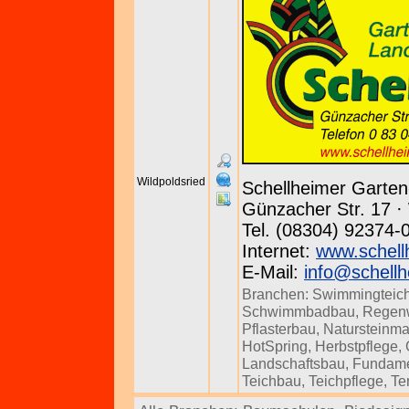
Wildpoldsried
Schellheimer Garte
Günzacher Str. 17 · 
Tel. (08304) 92374-
Internet:
www.schell
E-Mail:
info@schellh
Branchen:
Swimmingteic
Schwimmbadbau
,
Regenw
Pflasterbau
,
Natursteinm
HotSpring
,
Herbstpflege
,
Landschaftsbau
,
Fundam
Teichbau
,
Teichpflege
,
Te